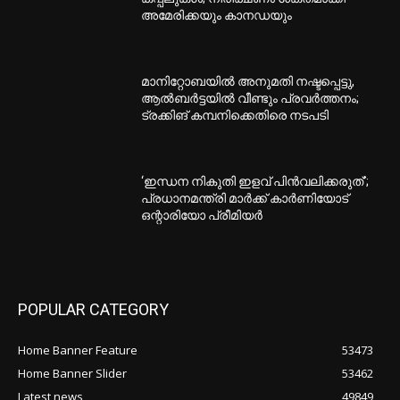
അമേരിക്കയും കാനഡയും
മാനിറ്റോബയിൽ അനുമതി നഷ്ടപ്പെട്ടു,
ആൽബർട്ടയിൽ വീണ്ടും പ്രവർത്തനം;
ട്രക്കിങ് കമ്പനിക്കെതിരെ നടപടി
‘ഇന്ധന നികുതി ഇളവ് പിൻവലിക്കരുത്’;
പ്രധാനമന്ത്രി മാർക്ക് കാർണിയോട്
ഒന്റാരിയോ പ്രീമിയർ
POPULAR CATEGORY
Home Banner Feature
53473
Home Banner Slider
53462
Latest news
49849