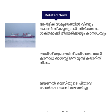
Related News
ആർട്ടിക് സമുദ്രത്തിൽ വീണ്ടും
ചൈനീസ് കപ്പലുകൾ; നിരീക്ഷണം
ശക്തമാക്കി അമേരിക്കയും കാനഡയും
താരിഫ് യുദ്ധത്തിന് പരിഹാരം തേടി
കാനഡ; ഓഗസ്റ്റ് 19ന് മുമ്പ് കരാറിന്
നീക്കം
ലയണൽ മെസിയുടെ പിതാവ്
ഹോർഹെ മെസി അന്തരിച്ചു