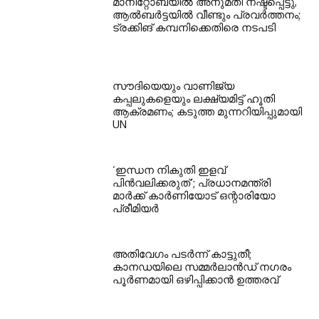
മാനിറ്റോബയിൽ അനുമതി നഷ്ടപ്പെട്ടു,
ആൽബർട്ടയിൽ വീണ്ടും പ്രവർത്തനം;
ട്രക്കിങ് കമ്പനിക്കെതിരെ നടപടി
സൗദിയെയും വാണിജ്യ
കപ്പലുകളെയും ലക്ഷ്യമിട്ട് ഹൂതി
ആക്രമണം; കടുത്ത മുന്നറിയിപ്പുമായി
UN
‘ഇന്ധന നികുതി ഇളവ്
പിൻവലിക്കരുത്’; പ്രധാനമന്ത്രി
മാർക്ക് കാർണിയോട് ഒന്റാരിയോ
പ്രീമിയർ
അതിവേഗം പടർന്ന് കാട്ടുതീ;
കാനഡയിലെ സമ്മർലാൻഡ് നഗരം
പൂർണമായി ഒഴിപ്പിക്കാൻ ഉത്തരവ്