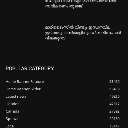
ഡോളർ വരെ നഷ്ടപരിഹാരം; അപേക്ഷ
സ്വീകരണം തുടങ്ങി
മാരിടൈംസിൽ വീണ്ടും ഇന്ധനവില
ഇടിഞ്ഞു; പെട്രോളിനും ഡീസലിനും വൻ
വിലക്കുറവ്
POPULAR CATEGORY
Home Banner Feature
53450
Home Banner Slider
53439
Latest news
49826
Header
47817
Canada
27892
Special
20160
Local
16147