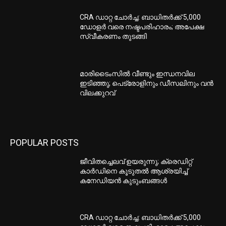
CRA ഡാറ്റ ചോർച്ച: ബാധിതർക്ക് 5,000
ഡോളർ വരെ നഷ്ടപരിഹാരം; അപേക്ഷ
സ്വീകരണം തുടങ്ങി
മാരിടൈംസിൽ വീണ്ടും ഇന്ധനവില
ഇടിഞ്ഞു; പെട്രോളിനും ഡീസലിനും വൻ
വിലക്കുറവ്
POPULAR POSTS
ജീവിതച്ചെലവ് ഉയരുന്നു; ക്രെഡിറ്റ്
കാർഡിനെ കൂടുതൽ ആശ്രയിച്ച്
കനേഡിയൻ കുടുംബങ്ങൾ
CRA ഡാറ്റ ചോർച്ച: ബാധിതർക്ക് 5,000