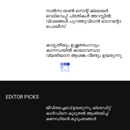
സൽസ ഓൺ സെന്റ് ക്ലെയർ
വെടിവെപ്പ്: പ്രതികൾ അറസ്റ്റിൽ;
വിവരങ്ങൾ പുറത്തുവിടാൻ ടൊറന്റോ
പൊലീസ്
കാട്ടുതീയും ഉഷ്ണതരംഗവും:
കാനഡയിൽ കാലാവസ്ഥാ
വ്യതിയാന ആശങ്ക വീണ്ടും ഉയരുന്നു
EDITOR PICKS
ജീവിതച്ചെലവ് ഉയരുന്നു; ക്രെഡിറ്റ്
കാർഡിനെ കൂടുതൽ ആശ്രയിച്ച്
കനേഡിയൻ കുടുംബങ്ങൾ