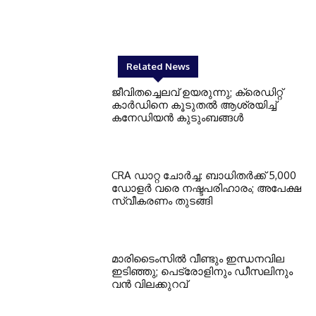
Related News
ജീവിതച്ചെലവ് ഉയരുന്നു; ക്രെഡിറ്റ്
കാർഡിനെ കൂടുതൽ ആശ്രയിച്ച്
കനേഡിയൻ കുടുംബങ്ങൾ
CRA ഡാറ്റ ചോർച്ച: ബാധിതർക്ക് 5,000
ഡോളർ വരെ നഷ്ടപരിഹാരം; അപേക്ഷ
സ്വീകരണം തുടങ്ങി
മാരിടൈംസിൽ വീണ്ടും ഇന്ധനവില
ഇടിഞ്ഞു; പെട്രോളിനും ഡീസലിനും
വൻ വിലക്കുറവ്