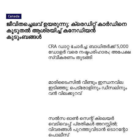
Canada
ജീവിതച്ചെലവ് ഉയരുന്നു; ക്രെഡിറ്റ് കാർഡിനെ
കൂടുതൽ ആശ്രയിച്ച് കനേഡിയൻ
കുടുംബങ്ങൾ
CRA ഡാറ്റ ചോർച്ച: ബാധിതർക്ക് 5,000
ഡോളർ വരെ നഷ്ടപരിഹാരം; അപേക്ഷ
സ്വീകരണം തുടങ്ങി
മാരിടൈംസിൽ വീണ്ടും ഇന്ധനവില
ഇടിഞ്ഞു; പെട്രോളിനും ഡീസലിനും
വൻ വിലക്കുറവ്
സൽസ ഓൺ സെന്റ് ക്ലെയർ
വെടിവെപ്പ്: പ്രതികൾ അറസ്റ്റിൽ;
വിവരങ്ങൾ പുറത്തുവിടാൻ ടൊറന്റോ
പൊലീസ്