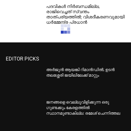
പദവികൾ നിർബന്ധമില്ല,
രാജിവെച്ചത് സ്വന്തം
താത്പര്യത്തിൽ; വിശദീകരണവുമായി
ധര്‍മ്മേന്ദ്ര പ്രധാൻ
EDITOR PICKS
അര്‍ജുന്‍ ആയങ്കി റിമാന്‍ഡില്‍; ഉടന്‍
തലശ്ശേരി ജയിലിലേക്ക് മാറ്റും
ജനങ്ങളെ വെല്ലുവിളിക്കുന്ന ഒരു
ഗുണ്ടക്കും കേരളത്തിൽ
സ്ഥാനമുണ്ടാകില്ല: രമേശ് ചെന്നിത്തല