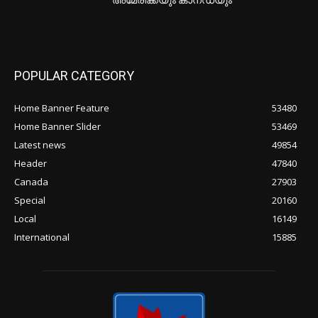
അമേരിക്കയും കാനഡയും
POPULAR CATEGORY
Home Banner Feature
53480
Home Banner Slider
53469
Latest news
49854
Header
47840
Canada
27903
Special
20160
Local
16149
International
15885