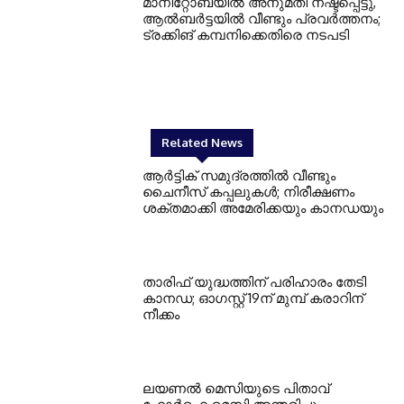
മാനിറ്റോബയിൽ അനുമതി നഷ്ടപ്പെട്ടു,
ആൽബർട്ടയിൽ വീണ്ടും പ്രവർത്തനം;
ട്രക്കിങ് കമ്പനിക്കെതിരെ നടപടി
Related News
ആർട്ടിക് സമുദ്രത്തിൽ വീണ്ടും
ചൈനീസ് കപ്പലുകൾ; നിരീക്ഷണം
ശക്തമാക്കി അമേരിക്കയും കാനഡയും
താരിഫ് യുദ്ധത്തിന് പരിഹാരം തേടി
കാനഡ; ഓഗസ്റ്റ് 19ന് മുമ്പ് കരാറിന്
നീക്കം
ലയണൽ മെസിയുടെ പിതാവ്