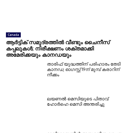
Canada
ആർട്ടിക് സമുദ്രത്തിൽ വീണ്ടും ചൈനീസ്
കപ്പലുകൾ; നിരീക്ഷണം ശക്തമാക്കി
അമേരിക്കയും കാനഡയും
താരിഫ് യുദ്ധത്തിന് പരിഹാരം തേടി
കാനഡ; ഓഗസ്റ്റ് 19ന് മുമ്പ് കരാറിന്
നീക്കം
ലയണൽ മെസിയുടെ പിതാവ്
ഹോർഹെ മെസി അന്തരിച്ചു