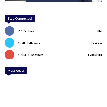
shi
Renju Koshi
Stay Connected
LIKE
16,985
Fans
FOLLOW
2,458
Followers
SUBSCRIBE
61,453
Subscribers
Must Read