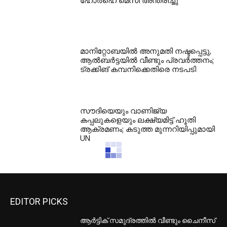
ഹോർഹെ മെസി അന്തരിച്ചു
മാനിറ്റോബയിൽ അനുമതി നഷ്ടപ്പെട്ടു,
ആൽബർട്ടയിൽ വീണ്ടും പ്രവർത്തനം;
ട്രക്കിങ് കമ്പനിക്കെതിരെ നടപടി
സൗദിയെയും വാണിജ്യ
കപ്പലുകളെയും ലക്ഷ്യമിട്ട് ഹൂതി
ആക്രമണം; കടുത്ത മുന്നറിയിപ്പുമായി
UN
EDITOR PICKS
ആർട്ടിക് സമുദ്രത്തിൽ വീണ്ടും ചൈനീസ്