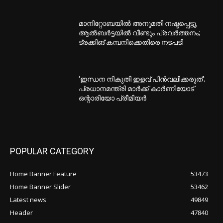
മാനിറ്റോബയിൽ അനുമതി നഷ്ടപ്പെട്ടു,
ആൽബർട്ടയിൽ വീണ്ടും പ്രവർത്തനം;
ട്രക്കിങ് കമ്പനിക്കെതിരെ നടപടി
‘ഇന്ധന നികുതി ഇളവ് പിൻവലിക്കരുത്’;
പ്രധാനമന്ത്രി മാർക്ക് കാർണിയോട്
ഒന്റാരിയോ പ്രീമിയർ
POPULAR CATEGORY
Home Banner Feature
53473
Home Banner Slider
53462
Latest news
49849
Header
47840