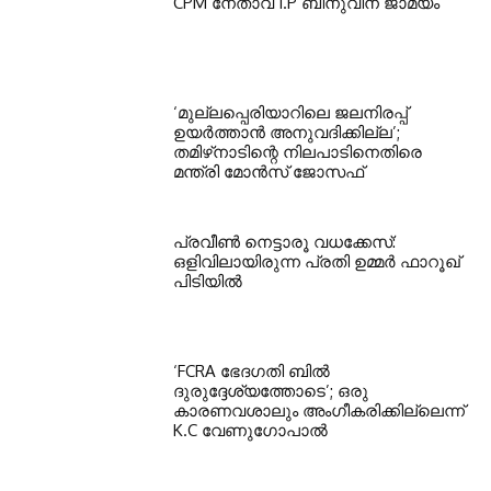
CPM നേതാവ് I.P ബിനുവിന് ജാമ്യം
‘മുല്ലപ്പെരിയാറിലെ ജലനിരപ്പ്
ഉയർത്താൻ അനുവദിക്കില്ല’;
തമിഴ്‌നാടിന്റെ നിലപാടിനെതിരെ
മന്ത്രി മോൻസ് ജോസഫ്
പ്രവീൺ നെട്ടാരൂ വധക്കേസ്:
ഒളിവിലായിരുന്ന പ്രതി ഉമ്മർ ഫാറൂഖ്
പിടിയിൽ
‘FCRA ഭേദഗതി ബിൽ
ദുരുദ്ദേശ്യത്തോടെ’; ഒരു
കാരണവശാലും അംഗീകരിക്കില്ലെന്ന്
K.C വേണുഗോപാൽ