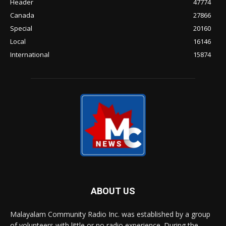
Header
47774
Canada
27866
Special
20160
Local
16146
International
15874
ABOUT US
Malayalam Community Radio Inc. was established by a group
of volunteers with little or no radio experience. During the