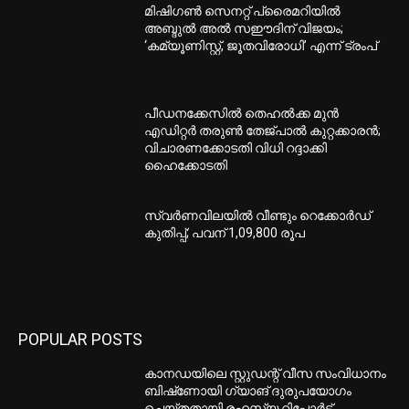
മിഷിഗൺ സെനറ്റ് പ്രൈമറിയിൽ
അബ്ദുൽ അൽ സഈദിന് വിജയം;
‘കമ്യൂണിസ്റ്റ്, ജൂതവിരോധി’ എന്ന് ട്രംപ്
പീഡനക്കേസിൽ തെഹൽക്ക മുൻ
എഡിറ്റർ തരുൺ തേജ്പാൽ കുറ്റക്കാരൻ;
വിചാരണക്കോടതി വിധി റദ്ദാക്കി
ഹൈക്കോടതി
സ്വർണവിലയിൽ വീണ്ടും റെക്കോർഡ്
കുതിപ്പ്; പവന് 1,09,800 രൂപ
POPULAR POSTS
കാനഡയിലെ സ്റ്റുഡന്റ് വീസ സംവിധാനം
ബിഷ്‌ണോയി ഗ്യാങ് ദുരുപയോഗം
ചെയ്തതായി രഹസ്യ റിപ്പോർട്ട്