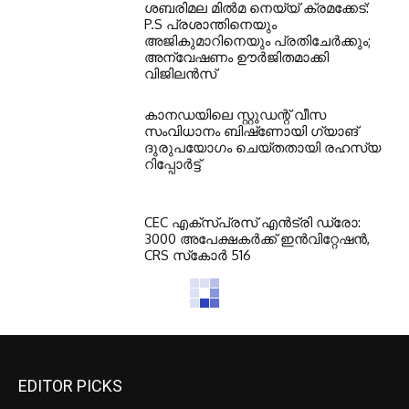
ശബരിമല മിൽമ നെയ്യ് ക്രമക്കേട്:
P.S പ്രശാന്തിനെയും
അജികുമാറിനെയും പ്രതിചേർക്കും;
അന്വേഷണം ഊർജിതമാക്കി
വിജിലൻസ്
കാനഡയിലെ സ്റ്റുഡന്റ് വീസ
സംവിധാനം ബിഷ്‌ണോയി ഗ്യാങ്
ദുരുപയോഗം ചെയ്തതായി രഹസ്യ
റിപ്പോർട്ട്
CEC എക്‌സ്പ്രസ് എന്‍ട്രി ഡ്രോ:
3000 അപേക്ഷകര്‍ക്ക് ഇന്‍വിറ്റേഷന്‍,
CRS സ്‌കോര്‍ 516
EDITOR PICKS