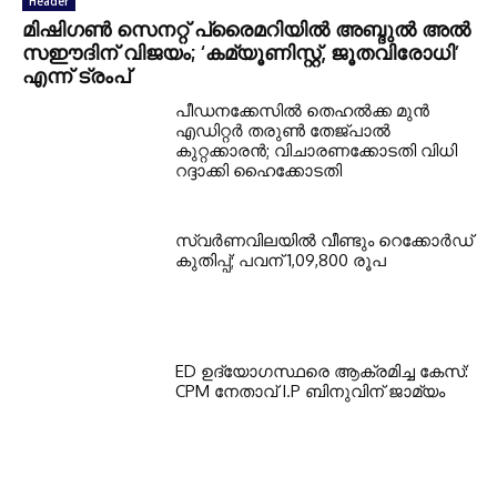
Header
മിഷിഗൺ സെനറ്റ് പ്രൈമറിയിൽ അബ്ദുൽ അൽ
സഈദിന് വിജയം; ‘കമ്യൂണിസ്റ്റ്, ജൂതവിരോധി’
എന്ന് ട്രംപ്
പീഡനക്കേസിൽ തെഹൽക്ക മുൻ
എഡിറ്റർ തരുൺ തേജ്പാൽ
കുറ്റക്കാരൻ; വിചാരണക്കോടതി വിധി
റദ്ദാക്കി ഹൈക്കോടതി
സ്വർണവിലയിൽ വീണ്ടും റെക്കോർഡ്
കുതിപ്പ്; പവന് 1,09,800 രൂപ
ED ഉദ്യോഗസ്ഥരെ ആക്രമിച്ച കേസ്:
CPM നേതാവ് I.P ബിനുവിന് ജാമ്യം