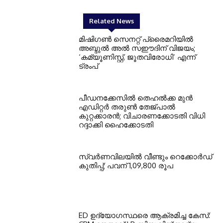
Related News
മിഷിഗൺ സെനറ്റ് പ്രൈമറിയിൽ
അബ്ദുൽ അൽ സഈദിന് വിജയം;
‘കമ്യൂണിസ്റ്റ്, ജൂതവിരോധി’ എന്ന്
ട്രംപ്
പീഡനക്കേസിൽ തെഹൽക്ക മുൻ
എഡിറ്റർ തരുൺ തേജ്പാൽ
കുറ്റക്കാരൻ; വിചാരണക്കോടതി വിധി
റദ്ദാക്കി ഹൈക്കോടതി
സ്വർണവിലയിൽ വീണ്ടും റെക്കോർഡ്
കുതിപ്പ്; പവന് 1,09,800 രൂപ
ED ഉദ്യോഗസ്ഥരെ ആക്രമിച്ച കേസ്: