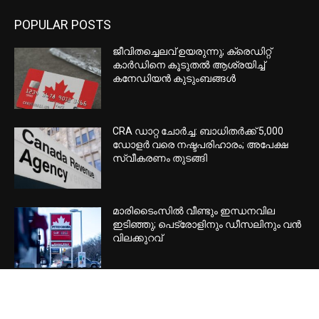
കണ്‍സര്‍വേറ്റീവുകള്‍ക്ക് വീണ്ടും
തിരിച്ചടി; രാജി പ്രഖ്യാപിച്ച്
എംപിലാറി ബ്രോക്ക്
EDITOR PICKS
ജീവിതച്ചെലവ് ഉയരുന്നു; ക്രെഡിറ്റ്
കാർഡിനെ കൂടുതൽ ആശ്രയിച്ച്
കനേഡിയൻ കുടുംബങ്ങൾ
CRA ഡാറ്റ ചോർച്ച: ബാധിതർക്ക് 5,000
ഡോളർ വരെ നഷ്ടപരിഹാരം; അപേക്ഷ
സ്വീകരണം തുടങ്ങി