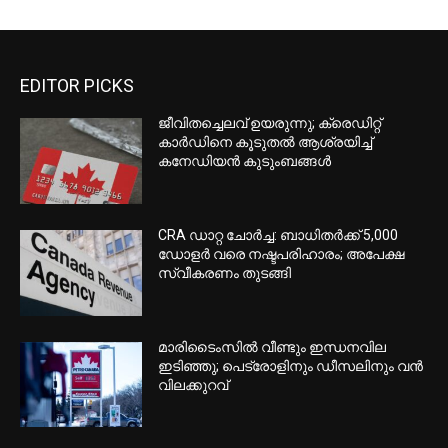
കുടിയേറ്റ നയങ്ങളില്‍
വിട്ടുവീഴ്ചയില്ല; യുഎസില്‍ 3.5 ലക്ഷം
പേര്‍ക്ക് നാടുകടത്തല്‍ ഭീഷണി
C20 വര്‍ക്ക് പെര്‍മിറ്റ് നയമാറ്റം
പിന്‍വലിച്ചു; സാങ്കേതിക പിഴവെന്ന്
IRCC
അമേരിക്കയിലെ ആയുധക്ഷാമം;
വാര്‍ത്ത ചോര്‍ത്തിയവര്‍ക്കെതിരെ
നിയമനടപടിക്കൊരുങ്ങി ട്രംപ്
സൗദി അറേബ്യയിലെ നജ്റാനില്‍
ഹൂതി ആക്രമണം; 11 പേര്‍ക്ക് പരുക്ക്