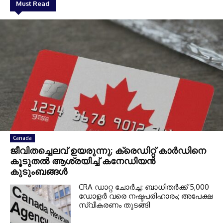
Must Read
Canada
ജീവിതച്ചെലവ് ഉയരുന്നു; ക്രെഡിറ്റ് കാർഡിനെ
കൂടുതൽ ആശ്രയിച്ച് കനേഡിയൻ
കുടുംബങ്ങൾ
CRA ഡാറ്റ ചോർച്ച: ബാധിതർക്ക് 5,000
ഡോളർ വരെ നഷ്ടപരിഹാരം; അപേക്ഷ
സ്വീകരണം തുടങ്ങി