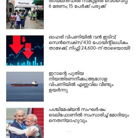
തായ്‌ലന്‍ഡില്‍ സ്‌കൂളില്‍ വെടിവെപ്പ്:
6 മരണം; 15 പേര്‍ക്ക് പരുക്ക്
ഓഹരി വിപണിയില്‍ വന്‍ ഇടിവ്;
സെന്‍സെക്‌സ് 430 പോയിന്റിലധികം
താഴേക്ക്, നിഫ്റ്റി 24,600-ന് താഴെയായി!
ഇറാന്റെ പുതിയ
നിയന്ത്രണനീക്കം;ആഗോള
വിപണിയിൽ എണ്ണവില വീണ്ടും
ഉയർന്നു
പശ്ചിമേഷ്യന്‍ സംഘര്‍ഷം:
ടെലിഫോണില്‍ സംസാരിച്ച് മോദിയും
നെതന്യാഹുവും