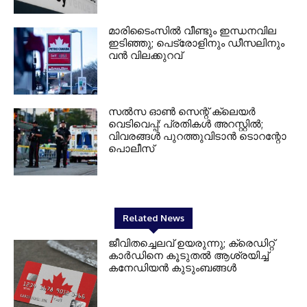
മാരിടൈംസിൽ വീണ്ടും ഇന്ധനവില
ഇടിഞ്ഞു; പെട്രോളിനും ഡീസലിനും
വൻ വിലക്കുറവ്
സൽസ ഓൺ സെന്റ് ക്ലെയർ
വെടിവെപ്പ്: പ്രതികൾ അറസ്റ്റിൽ;
വിവരങ്ങൾ പുറത്തുവിടാൻ ടൊറന്റോ
പൊലീസ്
Related News
ജീവിതച്ചെലവ് ഉയരുന്നു; ക്രെഡിറ്റ്
കാർഡിനെ കൂടുതൽ ആശ്രയിച്ച്
കനേഡിയൻ കുടുംബങ്ങൾ