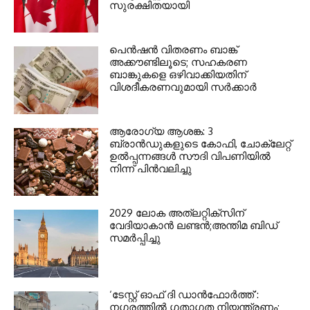
സുരക്ഷിതയായി
പെൻഷൻ വിതരണം ബാങ്ക്
അക്കൗണ്ടിലൂടെ; സഹകരണ
ബാങ്കുകളെ ഒഴിവാക്കിയതിന്
വിശദീകരണവുമായി സർക്കാർ
ആരോഗ്യ ആശങ്ക: 3
ബ്രാൻഡുകളുടെ കോഫി, ചോക്ലേറ്റ്
ഉൽപ്പന്നങ്ങൾ സൗദി വിപണിയിൽ
നിന്ന് പിൻവലിച്ചു
2029 ലോക അത്ലറ്റിക്സിന്
വേദിയാകാന്‍ ലണ്ടന്‍;അന്തിമ ബിഡ്
സമര്‍പ്പിച്ചു
‘ടേസ്റ്റ് ഓഫ് ദി ഡാന്‍ഫോര്‍ത്ത്’:
നഗരത്തില്‍ ഗതാഗത നിയന്ത്രണം;