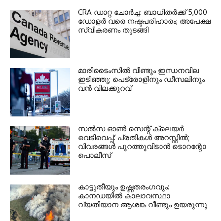
CRA ഡാറ്റ ചോർച്ച: ബാധിതർക്ക് 5,000
ഡോളർ വരെ നഷ്ടപരിഹാരം; അപേക്ഷ
സ്വീകരണം തുടങ്ങി
മാരിടൈംസിൽ വീണ്ടും ഇന്ധനവില
ഇടിഞ്ഞു; പെട്രോളിനും ഡീസലിനും
വൻ വിലക്കുറവ്
സൽസ ഓൺ സെന്റ് ക്ലെയർ
വെടിവെപ്പ്: പ്രതികൾ അറസ്റ്റിൽ;
വിവരങ്ങൾ പുറത്തുവിടാൻ ടൊറന്റോ
പൊലീസ്
കാട്ടുതീയും ഉഷ്ണതരംഗവും:
കാനഡയിൽ കാലാവസ്ഥാ
വ്യതിയാന ആശങ്ക വീണ്ടും ഉയരുന്നു