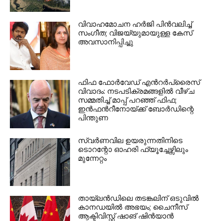
വിവാഹമോചന ഹർജി പിൻവലിച്ച്
സംഗീത; വിജയ്‌യുമായുള്ള കേസ്
അവസാനിപ്പിച്ചു
ഫിഫ ഫോർവേഡ് എൻറർപ്രൈസ്
വിവാദം: നടപടിക്രമങ്ങളിൽ വീഴ്ച
സമ്മതിച്ച് മാപ്പ് പറഞ്ഞ് ഫിഫ;
ഇൻഫൻറീനോയ്ക്ക് ബോർഡിന്റെ
പിന്തുണ
സ്വർണവില ഉയരുന്നതിനിടെ
ടൊറന്റോ ഓഹരി ഫ്യൂച്ചേഴ്സിലും
മുന്നേറ്റം
തായ്‌ലൻഡിലെ തടങ്കലിന് ഒടുവിൽ
കാനഡയിൽ അഭയം; ചൈനീസ്
ആക്ടിവിസ്റ്റ് ഷാങ് ഷിൻയാൻ