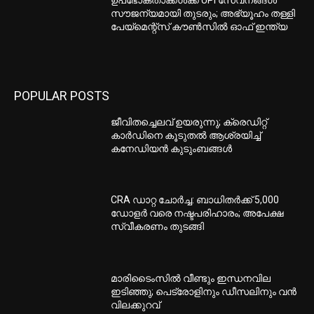
ഉപഭോക്താക്കള്‍ക്ക് UPI സേവനങ്ങള്‍
സൗജന്യമായി തുടരും; അഭ്യൂഹം തള്ളി
പേയ്മെന്റ്‌സ് കൗണ്‍സില്‍ ഓഫ് ഇന്ത്യ
POPULAR POSTS
ജീവിതച്ചെലവ് ഉയരുന്നു; ക്രെഡിറ്റ്
കാർഡിനെ കൂടുതൽ ആശ്രയിച്ച്
കനേഡിയൻ കുടുംബങ്ങൾ
CRA ഡാറ്റ ചോർച്ച: ബാധിതർക്ക് 5,000
ഡോളർ വരെ നഷ്ടപരിഹാരം; അപേക്ഷ
സ്വീകരണം തുടങ്ങി
മാരിടൈംസിൽ വീണ്ടും ഇന്ധനവില
ഇടിഞ്ഞു; പെട്രോളിനും ഡീസലിനും വൻ
വിലക്കുറവ്