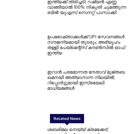
ഇന്ത്യക്ക് തിരിച്ചടി; റഷ്യന്‍ എണ്ണ
വാങ്ങിയാല്‍ 100% നികുതി ചുമത്തുന്ന
ബില്‍ യുഎസ് സെനറ്റ് പാസാക്കി
ഉപഭോക്താക്കള്‍ക്ക് UPI സേവനങ്ങള്‍
സൗജന്യമായി തുടരും; അഭ്യൂഹം
തള്ളി പേയ്മെന്റ്‌സ് കൗണ്‍സില്‍ ഓഫ്
ഇന്ത്യ
ഇറാന്‍ പരമോന്നത നേതാവ് മുജ്തബ
ഖമനയി അത്യാസന്ന നിലയില്‍;
റിപ്പോര്‍ട്ടുമായി ഇസ്രയേലി
മാധ്യമങ്ങള്‍
Related News
ശബരിമല നെയ്യ് ക്രമക്കേട്;