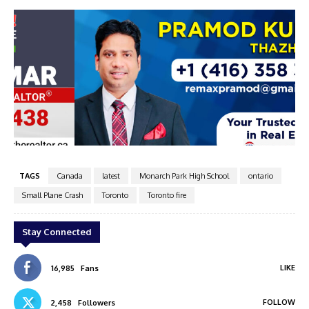
AN
Pramod kumar
TAGS
Canada
latest
Monarch Park High School
ontario
Small Plane Crash
Toronto
Toronto fire
Stay Connected
LIKE
16,985
Fans
FOLLOW
2,458
Followers