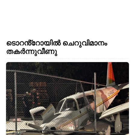
ടൊറൻ്റോയിൽ ചെറുവിമാനം
തകർന്നുവീണു