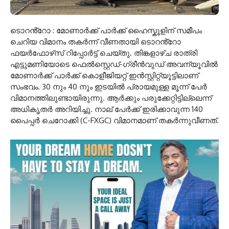
ടൊറൻ്റോ : മോണാർക്ക് പാർക്ക് ഹൈസ്കൂളിന് സമീപം
ചെറിയ വിമാനം തകർന്ന് വീണതായി ടൊറൻ്റോ
ഫയർഫോഴ്‌സ് റിപ്പോർട്ട് ചെയ്തു. തിങ്കളാഴ്ച രാത്രി
എട്ടുമണിയോടെ ഫെൽസ്റ്റെഡ്-ഗ്രീൻവുഡ് അവന്യൂവിൽ
മോണാർക്ക് പാർക്ക് കൊളീജിയറ്റ് ഇൻസ്റ്റിറ്റ്യൂട്ടിലാണ്
സംഭവം. 30 നും 40 നും ഇടയിൽ പ്രായമുള്ള മൂന്ന് പേർ
വിമാനത്തിലുണ്ടായിരുന്നു. ആർക്കും പരുക്കേറ്റിട്ടില്ലെന്ന്
അധികൃതർ അറിയിച്ചു. നാല് പേർക്ക് ഇരിക്കാവുന്ന 140
പൈപ്പർ ചെറോക്കി (C-FXGC) വിമാനമാണ് തകർന്നുവീണത്.