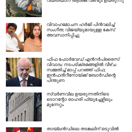
വ്യതിയാന ആശങ്ക വീണ്ടും ഉയരുന്നു
വിവാഹമോചന ഹർജി പിൻവലിച്ച്
സംഗീത; വിജയ്‌യുമായുള്ള കേസ്
അവസാനിപ്പിച്ചു
ഫിഫ ഫോർവേഡ് എൻറർപ്രൈസ്
വിവാദം: നടപടിക്രമങ്ങളിൽ വീഴ്ച
സമ്മതിച്ച് മാപ്പ് പറഞ്ഞ് ഫിഫ;
ഇൻഫൻറീനോയ്ക്ക് ബോർഡിന്റെ
പിന്തുണ
സ്വർണവില ഉയരുന്നതിനിടെ
ടൊറന്റോ ഓഹരി ഫ്യൂച്ചേഴ്സിലും
മുന്നേറ്റം
തായ്‌ലൻഡിലെ തടങ്കലിന് ഒടുവിൽ