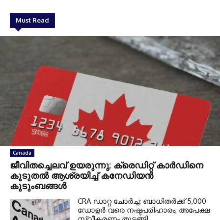
Must Read
Canada
ജീവിതച്ചെലവ് ഉയരുന്നു; ക്രെഡിറ്റ് കാർഡിനെ
കൂടുതൽ ആശ്രയിച്ച് കനേഡിയൻ
കുടുംബങ്ങൾ
CRA ഡാറ്റ ചോർച്ച: ബാധിതർക്ക് 5,000
ഡോളർ വരെ നഷ്ടപരിഹാരം; അപേക്ഷ
സ്വീകരണം തുടങ്ങി