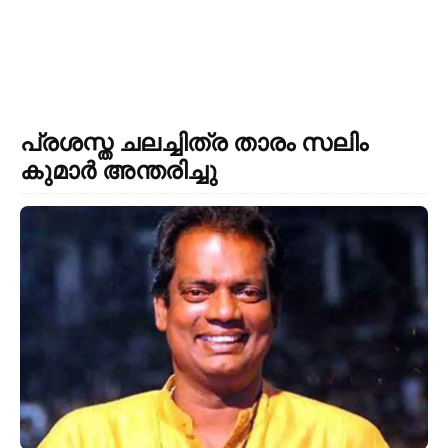
പ്രശസ്ത ചലച്ചിത്ര താരം സലിം
കുമാര്‍ അന്തരിച്ചു