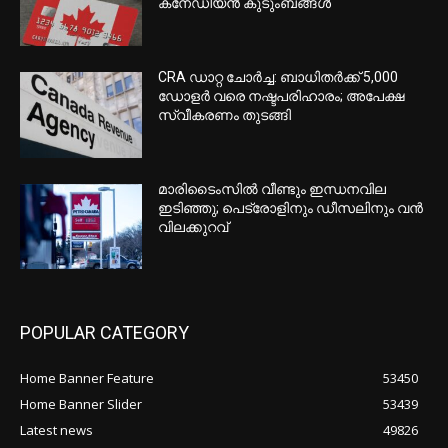
കനേഡിയൻ കുടുംബങ്ങൾ
CRA ഡാറ്റ ചോർച്ച: ബാധിതർക്ക് 5,000
ഡോളർ വരെ നഷ്ടപരിഹാരം; അപേക്ഷ
സ്വീകരണം തുടങ്ങി
മാരിടൈംസിൽ വീണ്ടും ഇന്ധനവില
ഇടിഞ്ഞു; പെട്രോളിനും ഡീസലിനും വൻ
വിലക്കുറവ്
POPULAR CATEGORY
Home Banner Feature
53450
Home Banner Slider
53439
Latest news
49826