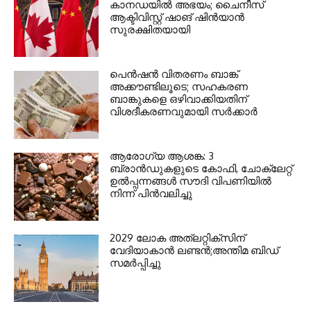
കാനഡയിൽ അഭയം; ചൈനീസ്
ആക്ടിവിസ്റ്റ് ഷാങ് ഷിൻയാൻ
സുരക്ഷിതയായി
പെൻഷൻ വിതരണം ബാങ്ക്
അക്കൗണ്ടിലൂടെ; സഹകരണ
ബാങ്കുകളെ ഒഴിവാക്കിയതിന്
വിശദീകരണവുമായി സർക്കാർ
ആരോഗ്യ ആശങ്ക: 3
ബ്രാൻഡുകളുടെ കോഫി, ചോക്ലേറ്റ്
ഉൽപ്പന്നങ്ങൾ സൗദി വിപണിയിൽ
നിന്ന് പിൻവലിച്ചു
2029 ലോക അത്ലറ്റിക്സിന്
വേദിയാകാന്‍ ലണ്ടന്‍;അന്തിമ ബിഡ്
സമര്‍പ്പിച്ചു