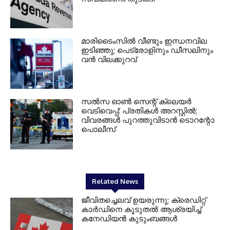
മാരിടൈംസിൽ വീണ്ടും ഇന്ധനവില
ഇടിഞ്ഞു; പെട്രോളിനും ഡീസലിനും
വൻ വിലക്കുറവ്
സൽസ ഓൺ സെന്റ് ക്ലെയർ
വെടിവെപ്പ്: പ്രതികൾ അറസ്റ്റിൽ;
വിവരങ്ങൾ പുറത്തുവിടാൻ ടൊറന്റോ
പൊലീസ്
Related News
ജീവിതച്ചെലവ് ഉയരുന്നു; ക്രെഡിറ്റ്
കാർഡിനെ കൂടുതൽ ആശ്രയിച്ച്
കനേഡിയൻ കുടുംബങ്ങൾ