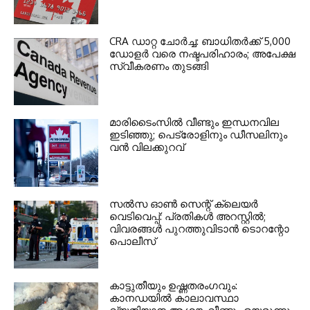
CRA ഡാറ്റ ചോർച്ച: ബാധിതർക്ക് 5,000
ഡോളർ വരെ നഷ്ടപരിഹാരം; അപേക്ഷ
സ്വീകരണം തുടങ്ങി
മാരിടൈംസിൽ വീണ്ടും ഇന്ധനവില
ഇടിഞ്ഞു; പെട്രോളിനും ഡീസലിനും
വൻ വിലക്കുറവ്
സൽസ ഓൺ സെന്റ് ക്ലെയർ
വെടിവെപ്പ്: പ്രതികൾ അറസ്റ്റിൽ;
വിവരങ്ങൾ പുറത്തുവിടാൻ ടൊറന്റോ
പൊലീസ്
കാട്ടുതീയും ഉഷ്ണതരംഗവും:
കാനഡയിൽ കാലാവസ്ഥാ