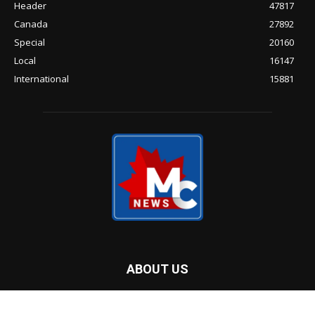
Header
47817
Canada
27892
Special
20160
Local
16147
International
15881
ABOUT US
Malayalam Community Radio Inc. was established by a group