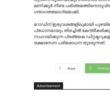
മണിക്കൂർ നീണ്ട പരിശ്രമത്തിനൊടുവി
ഗതാഗതയോഗ്യമാക്കി.
റോഡിന് ഇരുവശങ്ങളിലുമായി പുഴയിലേ
പ്രധാനമായും തിരച്ചിൽ കേന്ദ്രീകരിക്
സഹായിക്കുന്ന പ്രത്യേക ഡിറ്റക്ടറു
രക്ഷാസേന പരിശോധന തുടരുന്നത്.
WhatsApp
Share
Advertisement