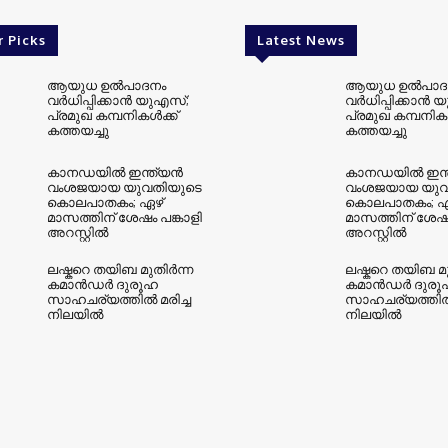
r Picks
Latest News
ആയുധ ഉല്‍പാദനം
ആയുധ ഉല്‍പാദ
വര്‍ധിപ്പിക്കാന്‍ യുഎസ്;
വര്‍ധിപ്പിക്കാന്‍
പ്രമുഖ കമ്പനികള്‍ക്ക്
പ്രമുഖ കമ്പനികള്
കത്തയച്ചു
കത്തയച്ചു
കാനഡയില്‍ ഇന്ത്യന്‍
കാനഡയില്‍ ഇന്ത
വംശജയായ യുവതിയുടെ
വംശജയായ യുവ
കൊലപാതകം; ഏഴ്
കൊലപാതകം; ഏ
മാസത്തിന് ശേഷം പങ്കാളി
മാസത്തിന് ശേഷം
അറസ്റ്റില്‍
അറസ്റ്റില്‍
ലഷ്കറെ തയിബ മുതിർന്ന
ലഷ്കറെ തയിബ മു
കമാൻഡർ ദുരൂഹ
കമാൻഡർ ദുരൂ
സാഹചര്യത്തിൽ മരിച്ച
സാഹചര്യത്തിൽ 
നിലയിൽ
നിലയിൽ