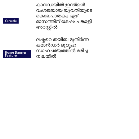
കാനഡയില്‍ ഇന്ത്യന്‍
വംശജയായ യുവതിയുടെ
കൊലപാതകം; ഏഴ്
മാസത്തിന് ശേഷം പങ്കാളി
Canada
അറസ്റ്റില്‍
ലഷ്കറെ തയിബ മുതിർന്ന
കമാൻഡർ ദുരൂഹ
സാഹചര്യത്തിൽ മരിച്ച
Home Banner
നിലയിൽ
Feature