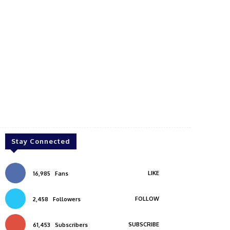
Stay Connected
LIKE
16,985
Fans
FOLLOW
2,458
Followers
SUBSCRIBE
61,453
Subscribers