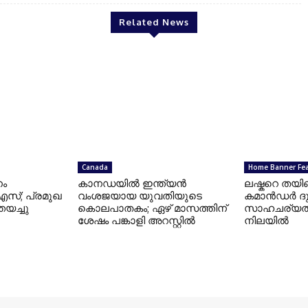
Related News
Canada
Home Banner Fe
നം
കാനഡയില്‍ ഇന്ത്യന്‍
ലഷ്കറെ തയി
യുഎസ്; പ്രമുഖ
വംശജയായ യുവതിയുടെ
കമാൻഡർ ദ
തയച്ചു
കൊലപാതകം; ഏഴ് മാസത്തിന്
സാഹചര്യത്ത
ശേഷം പങ്കാളി അറസ്റ്റില്‍
നിലയിൽ