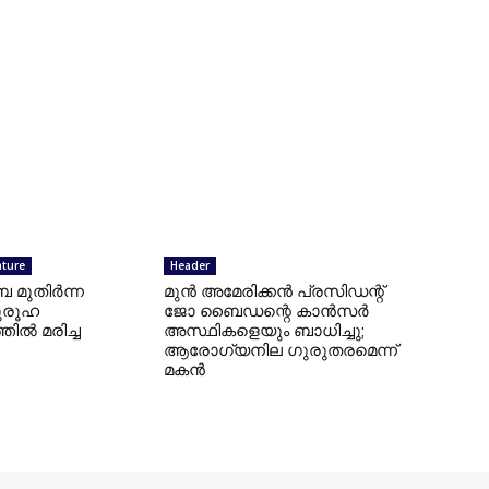
ature
Header
ബ മുതിർന്ന
മുന്‍ അമേരിക്കന്‍ പ്രസിഡന്റ്
ുരൂഹ
ജോ ബൈഡന്റെ കാന്‍സര്‍
ിൽ മരിച്ച
അസ്ഥികളെയും ബാധിച്ചു;
ആരോഗ്യനില ഗുരുതരമെന്ന്
മകന്‍