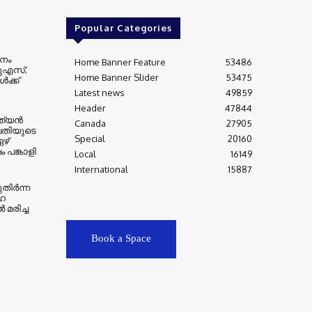
Popular Categories
നം
Home Banner Feature
53486
 യുഎസ്;
Home Banner Slider
53475
‍ക്ക്
Latest news
49859
Header
47844
്യന്‍
Canada
27905
തിയുടെ
Special
20160
ഴ്
 പങ്കാളി
Local
16149
International
15887
തിർന്ന
ഹ
മരിച്ച
Book a Space