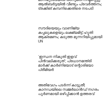
ആൽബർട്ടയിൽ വീണ്ടും പ്രവർത്തനം;
ട്രക്കിങ് കമ്പനിക്കെതിരെ നടപടി
സൗദിയെയും വാണിജ്യ
കപ്പലുകളെയും ലക്ഷ്യമിട്ട് ഹൂതി
ആക്രമണം; കടുത്ത മുന്നറിയിപ്പുമായി
UN
‘ഇന്ധന നികുതി ഇളവ്
പിൻവലിക്കരുത്’; പ്രധാനമന്ത്രി
മാർക്ക് കാർണിയോട് ഒന്റാരിയോ
പ്രീമിയർ
അതിവേഗം പടർന്ന് കാട്ടുതീ;
കാനഡയിലെ സമ്മർലാൻഡ് നഗരം
പൂർണമായി ഒഴിപ്പിക്കാൻ ഉത്തരവ്