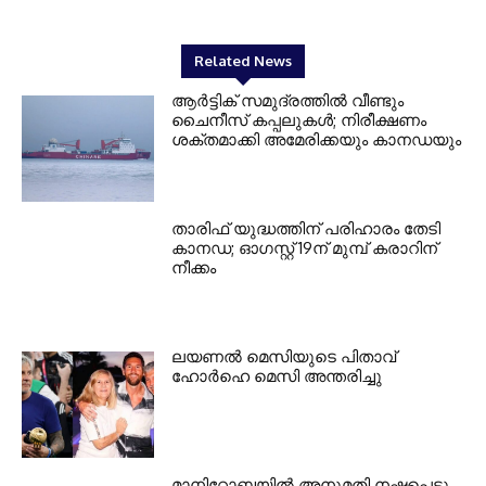
Related News
ആർട്ടിക് സമുദ്രത്തിൽ വീണ്ടും
ചൈനീസ് കപ്പലുകൾ; നിരീക്ഷണം
ശക്തമാക്കി അമേരിക്കയും കാനഡയും
താരിഫ് യുദ്ധത്തിന് പരിഹാരം തേടി
കാനഡ; ഓഗസ്റ്റ് 19ന് മുമ്പ് കരാറിന്
നീക്കം
ലയണൽ മെസിയുടെ പിതാവ്
ഹോർഹെ മെസി അന്തരിച്ചു
മാനിറ്റോബയിൽ അനുമതി നഷ്ടപ്പെട്ടു,