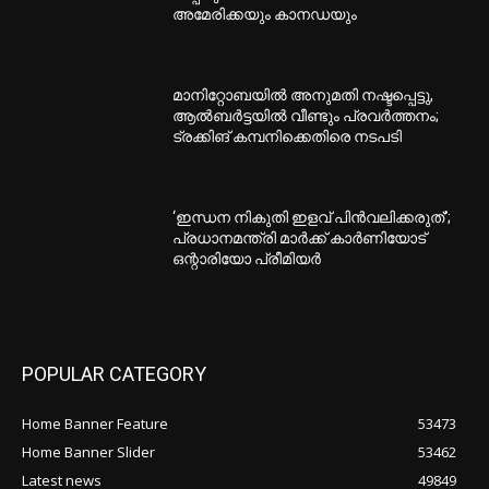
അമേരിക്കയും കാനഡയും
മാനിറ്റോബയിൽ അനുമതി നഷ്ടപ്പെട്ടു,
ആൽബർട്ടയിൽ വീണ്ടും പ്രവർത്തനം;
ട്രക്കിങ് കമ്പനിക്കെതിരെ നടപടി
‘ഇന്ധന നികുതി ഇളവ് പിൻവലിക്കരുത്’;
പ്രധാനമന്ത്രി മാർക്ക് കാർണിയോട്
ഒന്റാരിയോ പ്രീമിയർ
POPULAR CATEGORY
Home Banner Feature
53473
Home Banner Slider
53462
Latest news
49849