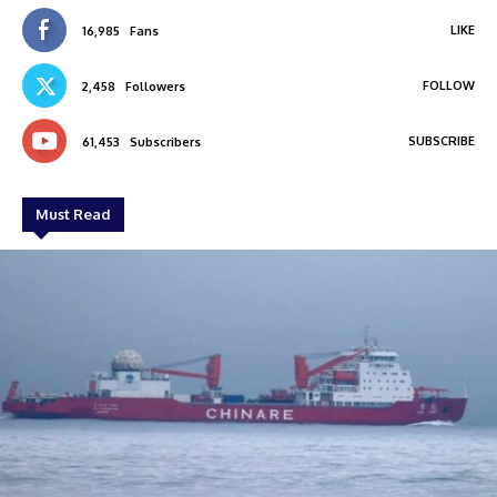
LIKE
16,985
Fans
FOLLOW
2,458
Followers
SUBSCRIBE
61,453
Subscribers
Must Read