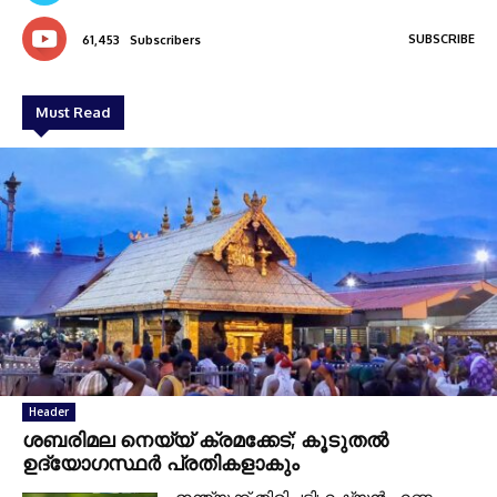
SUBSCRIBE
61,453
Subscribers
Must Read
Header
ശബരിമല നെയ്യ് ക്രമക്കേട്; കൂടുതല്‍
ഉദ്യോഗസ്ഥര്‍ പ്രതികളാകും