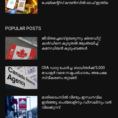
പേയ്മെന്റ്‌സ് കൗണ്‍സില്‍ ഓഫ് ഇന്ത്യ
POPULAR POSTS
ജീവിതച്ചെലവ് ഉയരുന്നു; ക്രെഡിറ്റ്
കാർഡിനെ കൂടുതൽ ആശ്രയിച്ച്
കനേഡിയൻ കുടുംബങ്ങൾ
CRA ഡാറ്റ ചോർച്ച: ബാധിതർക്ക് 5,000
ഡോളർ വരെ നഷ്ടപരിഹാരം; അപേക്ഷ
സ്വീകരണം തുടങ്ങി
മാരിടൈംസിൽ വീണ്ടും ഇന്ധനവില
ഇടിഞ്ഞു; പെട്രോളിനും ഡീസലിനും വൻ
വിലക്കുറവ്