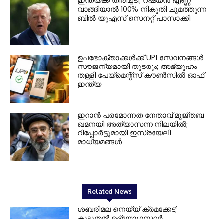
ഇന്ത്യക്ക് തിരിച്ചടി; റഷ്യന്‍ എണ്ണ
വാങ്ങിയാല്‍ 100% നികുതി ചുമത്തുന്ന
ബില്‍ യുഎസ് സെനറ്റ് പാസാക്കി
ഉപഭോക്താക്കള്‍ക്ക് UPI സേവനങ്ങള്‍
സൗജന്യമായി തുടരും; അഭ്യൂഹം
തള്ളി പേയ്മെന്റ്‌സ് കൗണ്‍സില്‍ ഓഫ്
ഇന്ത്യ
ഇറാന്‍ പരമോന്നത നേതാവ് മുജ്തബ
ഖമനയി അത്യാസന്ന നിലയില്‍;
റിപ്പോര്‍ട്ടുമായി ഇസ്രയേലി
മാധ്യമങ്ങള്‍
Related News
ശബരിമല നെയ്യ് ക്രമക്കേട്;
കൂടുതല്‍ ഉദ്യോഗസ്ഥര്‍