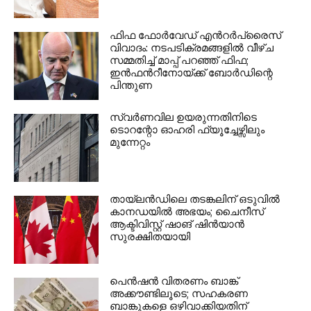
ഫിഫ ഫോർവേഡ് എൻറർപ്രൈസ്
വിവാദം: നടപടിക്രമങ്ങളിൽ വീഴ്ച
സമ്മതിച്ച് മാപ്പ് പറഞ്ഞ് ഫിഫ;
ഇൻഫൻറീനോയ്ക്ക് ബോർഡിന്റെ
പിന്തുണ
സ്വർണവില ഉയരുന്നതിനിടെ
ടൊറന്റോ ഓഹരി ഫ്യൂച്ചേഴ്സിലും
മുന്നേറ്റം
തായ്‌ലൻഡിലെ തടങ്കലിന് ഒടുവിൽ
കാനഡയിൽ അഭയം; ചൈനീസ്
ആക്ടിവിസ്റ്റ് ഷാങ് ഷിൻയാൻ
സുരക്ഷിതയായി
പെൻഷൻ വിതരണം ബാങ്ക്
അക്കൗണ്ടിലൂടെ; സഹകരണ
ബാങ്കുകളെ ഒഴിവാക്കിയതിന്