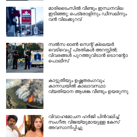
മാരിടൈംസിൽ വീണ്ടും ഇന്ധനവില
ഇടിഞ്ഞു; പെട്രോളിനും ഡീസലിനും
വൻ വിലക്കുറവ്
സൽസ ഓൺ സെന്റ് ക്ലെയർ
വെടിവെപ്പ്: പ്രതികൾ അറസ്റ്റിൽ;
വിവരങ്ങൾ പുറത്തുവിടാൻ ടൊറന്റോ
പൊലീസ്
കാട്ടുതീയും ഉഷ്ണതരംഗവും:
കാനഡയിൽ കാലാവസ്ഥാ
വ്യതിയാന ആശങ്ക വീണ്ടും ഉയരുന്നു
വിവാഹമോചന ഹർജി പിൻവലിച്ച്
സംഗീത; വിജയ്‌യുമായുള്ള കേസ്
അവസാനിപ്പിച്ചു