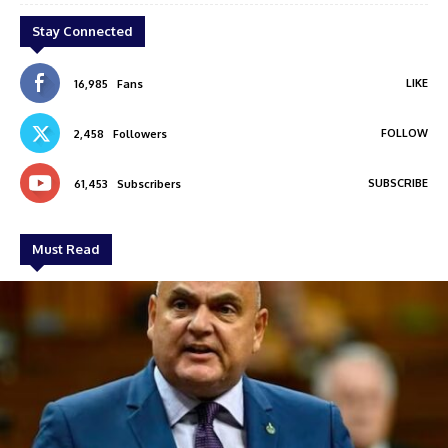
Stay Connected
LIKE
16,985
Fans
FOLLOW
2,458
Followers
SUBSCRIBE
61,453
Subscribers
Must Read