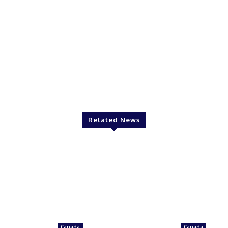
Arun kumar
Related News
Canada
Canada