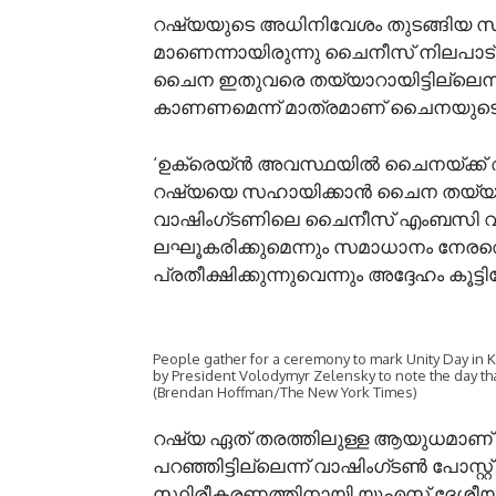
റഷ്യയുടെ അധിനിവേശം തുടങ്ങിയ സമയ
മാണെന്നായിരുന്നു ചൈനീസ് നിലപാട
ചൈന ഇതുവരെ തയ്യാറായിട്ടില്ലെന്നതു
കാണണമെന്ന് മാത്രമാണ് ചൈനയുടെ നിര
‘ഉക്രെയ്‌ൻ അവസ്ഥയിൽ ചൈനയ്ക്ക് അഗ
റഷ്യയെ സഹായിക്കാൻ ചൈന തയ്യാറാണെ
വാഷിംഗ്ടണിലെ ചൈനീസ് എംബസി വക്
ലഘൂകരിക്കുമെന്നും സമാധാനം നേരത്ത
പ്രതീക്ഷിക്കുന്നുവെന്നും അദ്ദേഹം കൂട്ടിച്ച
People gather for a ceremony to mark Unity Day in 
by President Volodymyr Zelensky to note the day that
(Brendan Hoffman/The New York Times)
റഷ്യ ഏത് തരത്തിലുള്ള ആയുധമാണ്
പറഞ്ഞിട്ടില്ലെന്ന് വാഷിംഗ്ടൺ പോസ്റ്റ് റ
സ്ഥിരീകരണത്തിനായി യുഎസ് ദേശീയ സു