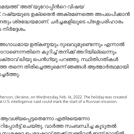
ത്ത് ‘അത് യൂറോപ്പിന്‍റെ വിഷയ’
്. റഷ്യയുടെ ഉക്രൈന്‍ അക്രമണത്തെ അപലപിക്കാന്‍
ം ശ്രദ്ധേയമാണ്. ചര്‍ച്ചകളിലൂടെ പ്രശ്നപരിഹാരം
്‍ദ്ദേശം.
ാധമായ ഉത്കണ്ഠയും ദുഃഖവുമുണ്ടെന്നും എന്നാല്‍
ന്നതിനെ കുറിച്ച് തനിക്ക് അറിയില്ലെന്നും
താവ് ലിയു പെൻഗ്യു പറഞ്ഞു. സ്ഥിതിഗതികൾ
െ തന്നെ തിരിച്ചെത്തുമെന്ന് ഞങ്ങൾ ആത്മാർത്ഥമായി
േര്‍ത്തു.
Kherson, Ukraine, on Wednesday, Feb. 16, 2022. The holiday was created
 U.S. intelligence said could mark the start of a Russian invasion.
 ആവശ്യപ്പെട്ടതെന്നോ എത്രയെന്നോ
ിപ്പോര്‍ട്ട് ചെയ്തു. വാര്‍ത്ത സംബന്ധിച്ച കൂടുതല്‍
രക്ഷാ ഉപദേഷ്ടാവ് ജേക്ക് സള്ളിവൻ ഇന്ന് റോമിൽ