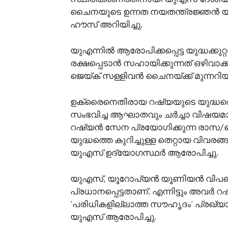
ചൈനയുടെ ഉന്നത നയതന്ത്രജ്ഞൻ യാങ് ജ
ഹൗസ് അറിയിച്ചു.
യുഎന്നില്‍ ആരോപിക്കപ്പെട്ട യുദ്ധക്കുറ്
രക്ഷപ്പെടാൻ സഹായിക്കുന്നത് ഒഴിവാക
ജെയ്ക് സള്ളിവൻ ചൈനയ്ക്ക് മുന്നറിയി
ഉക്രൈനെതിരായ റഷ്യയുടെ യുദ്ധത്ത
സംഭവിച്ച ആഘാതവും ചർച്ചാ വിഷയമാകു
റഷ്യന്‍ സേന പ്രയോഗിക്കുന്ന രാസ
യുദ്ധത്തെ കുറിച്ചുള്ള തെറ്റായ വിവരങ
യുഎസ് ഉദ്യോഗസ്ഥർ ആരോപിച്ചു.
യുഎസ്, യൂറോപ്യൻ യൂണിയന്‍ വിപണി
പ്രധാനപ്പെട്ടതാണ്. എന്നിട്ടും അവര്‍
‘പരിധികളില്ലാത്ത സൗഹൃദം’ പ്രഖ്യാ
യുഎസ് ആരോപിച്ചു.