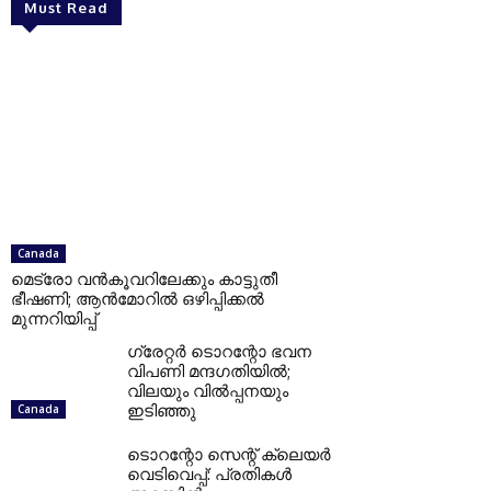
Must Read
Canada
മെട്രോ വൻകൂവറിലേക്കും കാട്ടുതീ
ഭീഷണി; ആൻമോറിൽ ഒഴിപ്പിക്കൽ
മുന്നറിയിപ്പ്
ഗ്രേറ്റര്‍ ടൊറന്റോ ഭവന
വിപണി മന്ദഗതിയില്‍;
വിലയും വില്‍പ്പനയും
ഇടിഞ്ഞു
Canada
ടൊറന്റോ സെന്റ് ക്ലെയര്‍
വെടിവെപ്പ്: പ്രതികള്‍