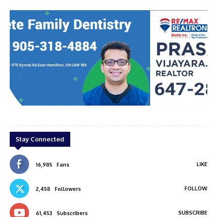
al
prasanth
Stay Connected
LIKE
16,985
Fans
FOLLOW
2,458
Followers
SUBSCRIBE
61,453
Subscribers