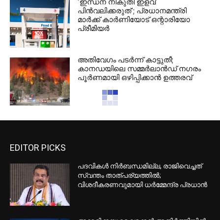
‘ഇന്ധന നികുതി ഇളവ്
പിൻവലിക്കരുത്’; പ്രധാനമന്ത്രി
മാർക്ക് കാർണിയോട് ഒന്റാരിയോ
പ്രീമിയർ
അതിവേഗം പടർന്ന് കാട്ടുതീ;
കാനഡയിലെ സമ്മർലാൻഡ് നഗരം
പൂർണമായി ഒഴിപ്പിക്കാൻ ഉത്തരവ്
വ്യാജവാർത്ത ഷെയർ ചെയ്താൽ
പണി കിട്ടും; വാട്ട്‌സ്ആപ്പ്
ഗ്രൂപ്പുകൾക്കും UAE സൈബർ നിയമം
ഗോർഡി ഹൗ പാലത്തിൽ ടോൾ
ഇരട്ടിയായി ഈടാക്കിയെന്ന്
യാത്രക്കാരൻ; പരാതി പരിശോധിച്ച്
പരിഹരിക്കുമെന്ന് അധികൃതർ