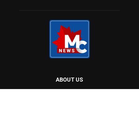
ഡിട്രോയിറ്റിൽ സുരക്ഷ ശക്തമാക്കി
കാട്ടുതീയിൽ വിറച്ച് ബ്രിട്ടീഷ് കൊളംബിയ;
പ്രവിശ്യയിൽ അടിയന്തരാവസ്ഥ
പ്രഖ്യാപിച്ചു
ആർട്ടിക് സമുദ്രത്തിൽ വീണ്ടും ചൈനീസ്
കപ്പലുകൾ; നിരീക്ഷണം ശക്തമാക്കി
അമേരിക്കയും കാനഡയും
POPULAR CATEGORY
Home Banner Feature
53476
Home Banner Slider
53465
Latest news
49850