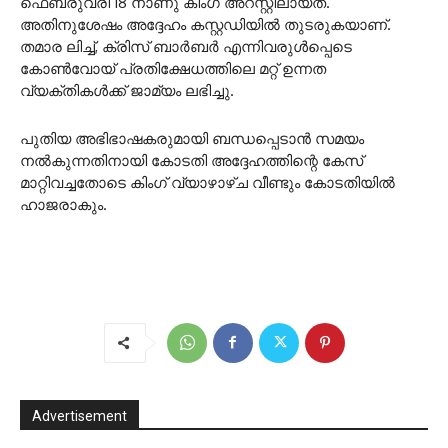
ഫെബ്രുവരി 18 നാണു കിംഗ് അറസ്റ്റിലായത്.
അതിനുശേഷം അദ്ദേഹം കസ്റ്റഡിയിൽ തുടരുകയാണ്.
തമാര ലിച്ച്, ക്രിസ് ബാർബർ എന്നിവരുൾപ്പെടെ
കോൺവോയ് പ്രതിക്ഷേധത്തിലെ മറ്റ് ഉന്നത
വ്യക്തികൾക്ക് ജാമ്യം ലഭിച്ചു.
പുതിയ അഭിഭാഷകരുമായി ബന്ധപ്പെടാൻ സമയം
നൽകുന്നതിനായി കോടതി അദ്ദേഹത്തിന്റെ കേസ്
മാറ്റിവച്ചതോടെ കിംഗ് വ്യാഴാഴ്ച വീണ്ടും കോടതിയിൽ
ഹാജരാകും.
Advertisement