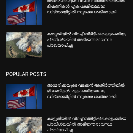
‘പാക്കിസ്ഥാനി’ പരാമർശം
അംഗീകരിക്കാനാകില്ല; BJP
എംഎൽസിക്കെതിരെ
ഹൈക്കോടതിയുടെ വിമർശനം
സേവനത്തില്‍ നിന്ന് ഒഴിവാക്കിയ
സൈനിക വിമാനങ്ങള്‍ വില്‍ക്കുന്നു;
ബിസിയിലെ അഗ്നിശമന കമ്പനിക്ക്
കൈമാറും
അന്വേഷണം നേരിടുന്ന ടൊറോന്റോ
കൗണ്‍സിലര്‍ വീണ്ടും മത്സരരംഗത്ത്
EDITOR PICKS