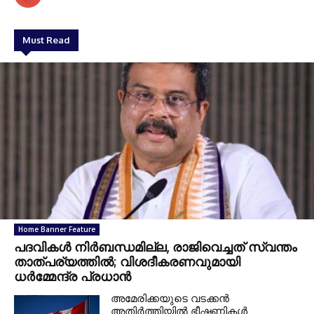
Must Read
Home Banner Feature
പദവികൾ നിർബന്ധമില്ല, രാജിവെച്ചത് സ്വന്തം
താത്പര്യത്തിൽ; വിശദീകരണവുമായി
ധര്‍മ്മേന്ദ്ര പ്രധാൻ
അമേരിക്കയുടെ വടക്കൻ
അതിർത്തിയിൽ ഭീഷണികൾ