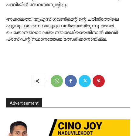
പദവിയിൽ സേവനമനുഷ്ഠിച്ചു.
അക്കാലത്ത്, യുഎസ് ഗവൺമെന്റിന്റെ ചരിത്രത്തിലെ
ഏറ്റവും ഉയർന്ന റാങ്കുള്ള വനിതയായിരുന്നു അവർ.
ചെക്കോസ്ലോവാക്യ സ്വദേശിയായതിനാൽ അവർ
പ്രസിഡന്റ് സ്ഥാനത്തേക്ക് മത്സരിക്കാനായില്ല.
Advertisement