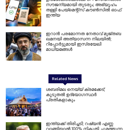
സൗജന്യമായി തുടരും; അഭ്യൂഹം
തള്ളി പേയ്മെന്റ്‌സ് കൗണ്‍സില്‍ ഓഫ്
ഇന്ത്യ
ഇറാന്‍ പരമോന്നത നേതാവ് മുജ്തബ
ഖമനയി അത്യാസന്ന നിലയില്‍;
റിപ്പോര്‍ട്ടുമായി ഇസ്രയേലി
മാധ്യമങ്ങള്‍
Related News
ശബരിമല നെയ്യ് ക്രമക്കേട്;
കൂടുതല്‍ ഉദ്യോഗസ്ഥര്‍
പ്രതികളാകും
ഇന്ത്യക്ക് തിരിച്ചടി; റഷ്യന്‍ എണ്ണ
വാങ്ങിയാല്‍ 100% നികുതി ചുമത്തുന്ന