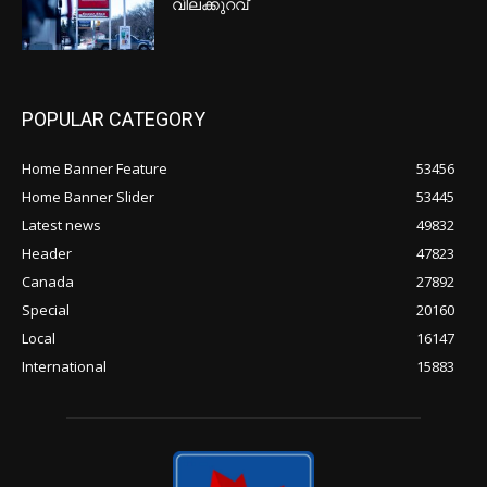
വിലക്കുറവ്
POPULAR CATEGORY
Home Banner Feature
53456
Home Banner Slider
53445
Latest news
49832
Header
47823
Canada
27892
Special
20160
Local
16147
International
15883