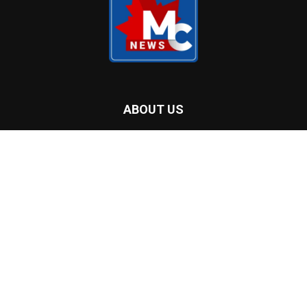
ABOUT US
Malayalam Community Radio Inc. was established by a group
of volunteers with little or no radio experience. During the
Pandemic, community radios play a key role all over the world
to reach and inform communities in their local languages and
help to manage the crisis. The South Asian community in
London Ontario, especially the Indo-Dravidian / South Asian
population decided to launch a Radio station since the health
crisis unfolded, and there are no local channels that reflect,
connect, or educate culturally sensitive programs or fulfill the
community’s need to seek information in their language.
Contact us:
info@mclive.ca