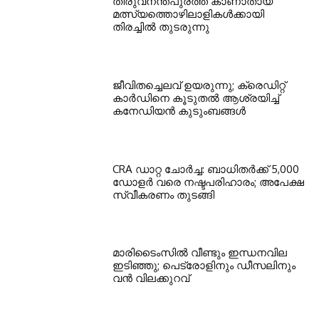
തിരുവനന്തപുരത്ത് കാണാതായ
മത്സ്യത്തൊഴിലാളികള്‍ക്കായി
തിരച്ചില്‍ തുടരുന്നു
ജീവിതച്ചെലവ് ഉയരുന്നു; ക്രെഡിറ്റ്
കാർഡിനെ കൂടുതൽ ആശ്രയിച്ച്
കനേഡിയൻ കുടുംബങ്ങൾ
CRA ഡാറ്റ ചോർച്ച: ബാധിതർക്ക് 5,000
ഡോളർ വരെ നഷ്ടപരിഹാരം; അപേക്ഷ
സ്വീകരണം തുടങ്ങി
മാരിടൈംസിൽ വീണ്ടും ഇന്ധനവില
ഇടിഞ്ഞു; പെട്രോളിനും ഡീസലിനും
വൻ വിലക്കുറവ്