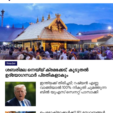
Header
ശബരിമല നെയ്യ് ക്രമക്കേട്; കൂടുതല്‍
ഉദ്യോഗസ്ഥര്‍ പ്രതികളാകും
ഇന്ത്യക്ക് തിരിച്ചടി; റഷ്യന്‍ എണ്ണ
വാങ്ങിയാല്‍ 100% നികുതി ചുമത്തുന്ന
ബില്‍ യുഎസ് സെനറ്റ് പാസാക്കി
ഉപഭോക്താക്കള്‍ക്ക് UPI സേവനങ്ങള്‍