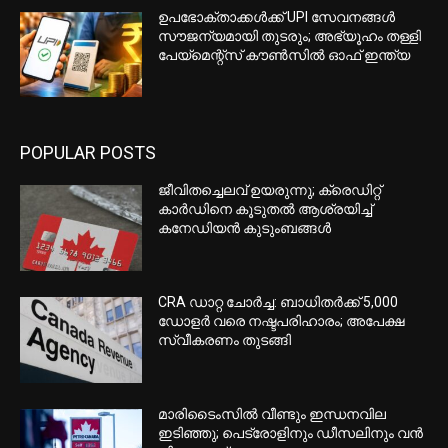
ഉപഭോക്താക്കള്‍ക്ക് UPI സേവനങ്ങള്‍
സൗജന്യമായി തുടരും; അഭ്യൂഹം തള്ളി
പേയ്മെന്റ്‌സ് കൗണ്‍സില്‍ ഓഫ് ഇന്ത്യ
POPULAR POSTS
ജീവിതച്ചെലവ് ഉയരുന്നു; ക്രെഡിറ്റ്
കാർഡിനെ കൂടുതൽ ആശ്രയിച്ച്
കനേഡിയൻ കുടുംബങ്ങൾ
CRA ഡാറ്റ ചോർച്ച: ബാധിതർക്ക് 5,000
ഡോളർ വരെ നഷ്ടപരിഹാരം; അപേക്ഷ
സ്വീകരണം തുടങ്ങി
മാരിടൈംസിൽ വീണ്ടും ഇന്ധനവില
ഇടിഞ്ഞു; പെട്രോളിനും ഡീസലിനും വൻ