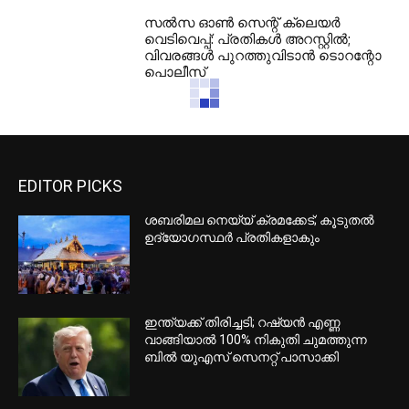
സൽസ ഓൺ സെന്റ് ക്ലെയർ
വെടിവെപ്പ്: പ്രതികൾ അറസ്റ്റിൽ;
വിവരങ്ങൾ പുറത്തുവിടാൻ ടൊറന്റോ
പൊലീസ്
EDITOR PICKS
ശബരിമല നെയ്യ് ക്രമക്കേട്; കൂടുതല്‍
ഉദ്യോഗസ്ഥര്‍ പ്രതികളാകും
ഇന്ത്യക്ക് തിരിച്ചടി; റഷ്യന്‍ എണ്ണ
വാങ്ങിയാല്‍ 100% നികുതി ചുമത്തുന്ന
ബില്‍ യുഎസ് സെനറ്റ് പാസാക്കി