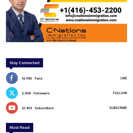
ON
Canista Gold loan
Stay Connected
LIKE
16,985
Fans
FOLLOW
2,458
Followers
SUBSCRIBE
61,453
Subscribers
Must Read