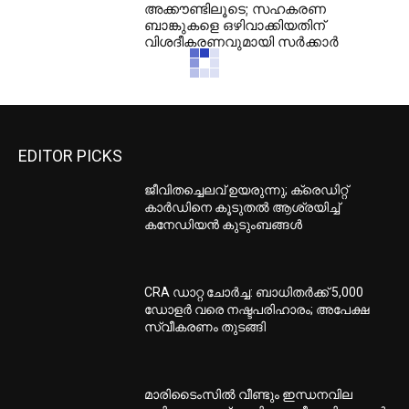
അക്കൗണ്ടിലൂടെ; സഹകരണ
ബാങ്കുകളെ ഒഴിവാക്കിയതിന്
വിശദീകരണവുമായി സർക്കാർ
EDITOR PICKS
ജീവിതച്ചെലവ് ഉയരുന്നു; ക്രെഡിറ്റ്
കാർഡിനെ കൂടുതൽ ആശ്രയിച്ച്
കനേഡിയൻ കുടുംബങ്ങൾ
CRA ഡാറ്റ ചോർച്ച: ബാധിതർക്ക് 5,000
ഡോളർ വരെ നഷ്ടപരിഹാരം; അപേക്ഷ
സ്വീകരണം തുടങ്ങി
മാരിടൈംസിൽ വീണ്ടും ഇന്ധനവില