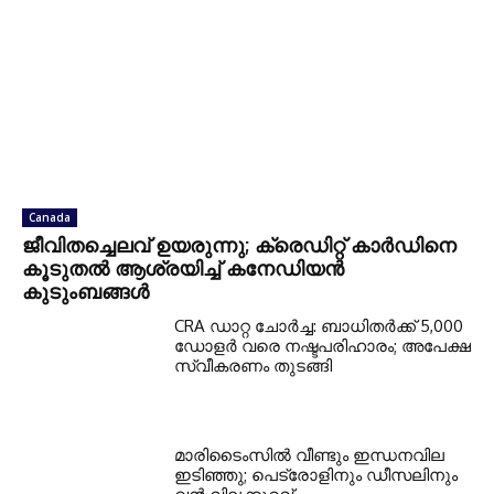
Canada
ജീവിതച്ചെലവ് ഉയരുന്നു; ക്രെഡിറ്റ് കാർഡിനെ
കൂടുതൽ ആശ്രയിച്ച് കനേഡിയൻ
കുടുംബങ്ങൾ
CRA ഡാറ്റ ചോർച്ച: ബാധിതർക്ക് 5,000
ഡോളർ വരെ നഷ്ടപരിഹാരം; അപേക്ഷ
സ്വീകരണം തുടങ്ങി
മാരിടൈംസിൽ വീണ്ടും ഇന്ധനവില
ഇടിഞ്ഞു; പെട്രോളിനും ഡീസലിനും