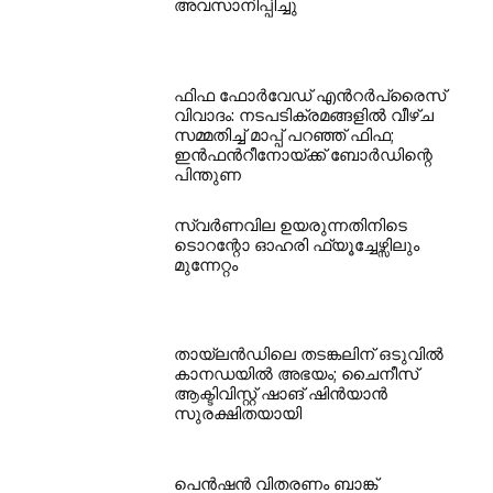
അവസാനിപ്പിച്ചു
ഫിഫ ഫോർവേഡ് എൻറർപ്രൈസ്
വിവാദം: നടപടിക്രമങ്ങളിൽ വീഴ്ച
സമ്മതിച്ച് മാപ്പ് പറഞ്ഞ് ഫിഫ;
ഇൻഫൻറീനോയ്ക്ക് ബോർഡിന്റെ
പിന്തുണ
സ്വർണവില ഉയരുന്നതിനിടെ
ടൊറന്റോ ഓഹരി ഫ്യൂച്ചേഴ്സിലും
മുന്നേറ്റം
തായ്‌ലൻഡിലെ തടങ്കലിന് ഒടുവിൽ
കാനഡയിൽ അഭയം; ചൈനീസ്
ആക്ടിവിസ്റ്റ് ഷാങ് ഷിൻയാൻ
സുരക്ഷിതയായി
പെൻഷൻ വിതരണം ബാങ്ക്