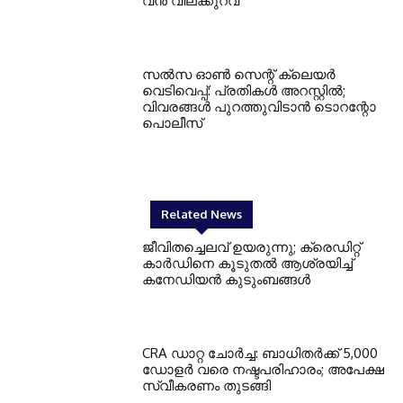
വൻ വിലക്കുറവ്
സൽസ ഓൺ സെന്റ് ക്ലെയർ
വെടിവെപ്പ്: പ്രതികൾ അറസ്റ്റിൽ;
വിവരങ്ങൾ പുറത്തുവിടാൻ ടൊറന്റോ
പൊലീസ്
Related News
ജീവിതച്ചെലവ് ഉയരുന്നു; ക്രെഡിറ്റ്
കാർഡിനെ കൂടുതൽ ആശ്രയിച്ച്
കനേഡിയൻ കുടുംബങ്ങൾ
CRA ഡാറ്റ ചോർച്ച: ബാധിതർക്ക് 5,000
ഡോളർ വരെ നഷ്ടപരിഹാരം; അപേക്ഷ
സ്വീകരണം തുടങ്ങി