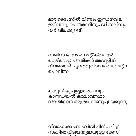
മാരിടൈംസിൽ വീണ്ടും ഇന്ധനവില
ഇടിഞ്ഞു; പെട്രോളിനും ഡീസലിനും
വൻ വിലക്കുറവ്
സൽസ ഓൺ സെന്റ് ക്ലെയർ
വെടിവെപ്പ്: പ്രതികൾ അറസ്റ്റിൽ;
വിവരങ്ങൾ പുറത്തുവിടാൻ ടൊറന്റോ
പൊലീസ്
കാട്ടുതീയും ഉഷ്ണതരംഗവും:
കാനഡയിൽ കാലാവസ്ഥാ
വ്യതിയാന ആശങ്ക വീണ്ടും ഉയരുന്നു
വിവാഹമോചന ഹർജി പിൻവലിച്ച്
സംഗീത; വിജയ്‌യുമായുള്ള കേസ്