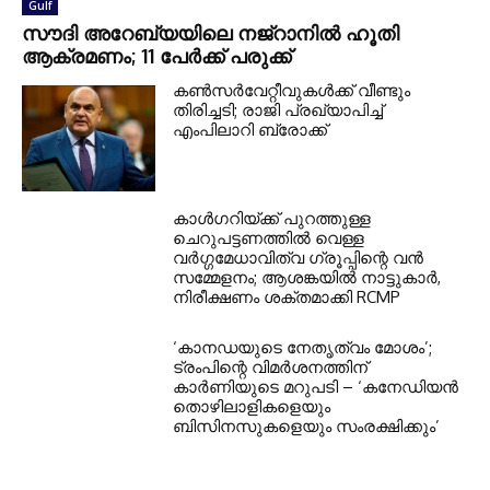
Gulf
സൗദി അറേബ്യയിലെ നജ്റാനില്‍ ഹൂതി
ആക്രമണം; 11 പേര്‍ക്ക് പരുക്ക്
കണ്‍സര്‍വേറ്റീവുകള്‍ക്ക് വീണ്ടും
തിരിച്ചടി; രാജി പ്രഖ്യാപിച്ച്
എംപിലാറി ബ്രോക്ക്
കാൾഗറിയ്ക്ക് പുറത്തുള്ള
ചെറുപട്ടണത്തിൽ വെള്ള
വർഗ്ഗമേധാവിത്വ ഗ്രൂപ്പിന്റെ വൻ
സമ്മേളനം; ആശങ്കയിൽ നാട്ടുകാർ,
നിരീക്ഷണം ശക്തമാക്കി RCMP
‘കാനഡയുടെ നേതൃത്വം മോശം’;
ട്രംപിന്റെ വിമർശനത്തിന്
കാർണിയുടെ മറുപടി – ‘കനേഡിയൻ
തൊഴിലാളികളെയും
ബിസിനസുകളെയും സംരക്ഷിക്കും’