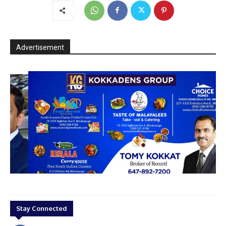
Advertisement
esh
kokkadens Grop
Stay Connected