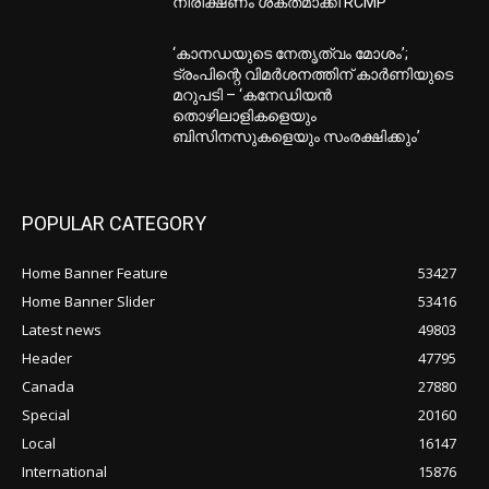
നിരീക്ഷണം ശക്തമാക്കി RCMP
‘കാനഡയുടെ നേതൃത്വം മോശം’;
ട്രംപിന്റെ വിമർശനത്തിന് കാർണിയുടെ
മറുപടി – ‘കനേഡിയൻ
തൊഴിലാളികളെയും
ബിസിനസുകളെയും സംരക്ഷിക്കും’
POPULAR CATEGORY
Home Banner Feature
53427
Home Banner Slider
53416
Latest news
49803
Header
47795
Canada
27880
Special
20160
Local
16147
International
15876