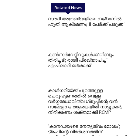
Related News
സൗദി അറേബ്യയിലെ നജ്റാനില്‍
ഹൂതി ആക്രമണം; 11 പേര്‍ക്ക് പരുക്ക്
കണ്‍സര്‍വേറ്റീവുകള്‍ക്ക് വീണ്ടും
തിരിച്ചടി; രാജി പ്രഖ്യാപിച്ച്
എംപിലാറി ബ്രോക്ക്
കാൾഗറിയ്ക്ക് പുറത്തുള്ള
ചെറുപട്ടണത്തിൽ വെള്ള
വർഗ്ഗമേധാവിത്വ ഗ്രൂപ്പിന്റെ വൻ
സമ്മേളനം; ആശങ്കയിൽ നാട്ടുകാർ,
നിരീക്ഷണം ശക്തമാക്കി RCMP
‘കാനഡയുടെ നേതൃത്വം മോശം’;
ട്രംപിന്റെ വിമർശനത്തിന്