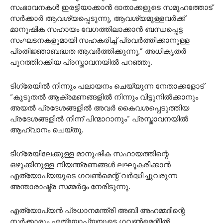
സംഭാവനകൾ ഇരട്ടിയാക്കാൻ ദാതാക്കളുടെ സമൂഹത്തോട്
സർക്കാർ ആവശ്യപ്പെടുന്നു, ആവശ്യമുള്ളവർക്ക്
മാനുഷിക സഹായം വേഗത്തിലാക്കാൻ ബന്ധപ്പെട്ട
സംഘടനകളുമായി സഹകരിച്ച് പ്രവർത്തിക്കാനുള്ള
പ്രതിജ്ഞാബദ്ധത ആവർത്തിക്കുന്നു,” അധികൃതർ
പുറത്തിറക്കിയ പ്രസ്താവനയിൽ പറഞ്ഞു.
ടിഗ്രേയിൽ നിന്നും പലായനം ചെയ്യുന്ന നേതാക്കളോട്
“കൂടുതൽ ആക്രമണങ്ങളിൽ നിന്നും വിട്ടുനിൽക്കാനും
അയൽ പ്രദേശങ്ങളിൽ അവർ കൈവശപ്പെടുത്തിയ
പ്രദേശങ്ങളിൽ നിന്ന് പിന്മാറാനും” പ്രസ്താവനയിൽ
ആഹ്വാനം ചെയ്തു.
ടിഗ്രേയിലേക്കുള്ള മാനുഷിക സഹായത്തിന്റെ
ഒഴുക്കിനുള്ള നിയന്ത്രണങ്ങൾ ലഘൂകരിക്കാൻ
എത്യോപ്യയുടെ ഗവൺമെന്റ് വർദ്ധിച്ചുവരുന്ന
അന്താരാഷ്ട്ര സമ്മർദ്ദം നേരിടുന്നു.
എത്യോപ്യൻ പ്രധാനമന്ത്രി അബി അഹമ്മദിന്റെ
സർക്കാരും എത്യോപ്യയുടെ ഗവൺമെന്റിൽ