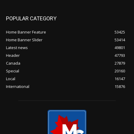
മറുപടി – ‘കനേഡിയൻ
തൊഴിലാളികളെയും
ബിസിനസുകളെയും സംരക്ഷിക്കും’
മെട്രോ വൻകൂവറിലേക്കും കാട്ടുതീ
ഭീഷണി; ആൻമോറിൽ ഒഴിപ്പിക്കൽ
മുന്നറിയിപ്പ്
POPULAR POSTS
കാൾഗറിയ്ക്ക് പുറത്തുള്ള
ചെറുപട്ടണത്തിൽ വെള്ള
വർഗ്ഗമേധാവിത്വ ഗ്രൂപ്പിന്റെ വൻ
സമ്മേളനം; ആശങ്കയിൽ നാട്ടുകാർ,
നിരീക്ഷണം ശക്തമാക്കി RCMP
‘കാനഡയുടെ നേതൃത്വം മോശം’;
ട്രംപിന്റെ വിമർശനത്തിന് കാർണിയുടെ
മറുപടി – ‘കനേഡിയൻ
തൊഴിലാളികളെയും