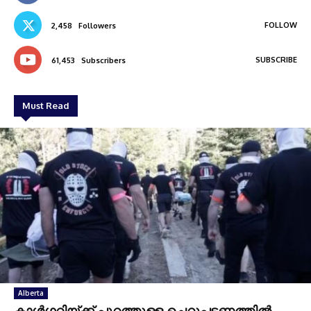
FOLLOW
2,458
Followers
SUBSCRIBE
61,453
Subscribers
Must Read
Alberta
കാൾഗറിയ്ക്ക് പുറത്തുള്ള ചെറുപട്ടണത്തിൽ