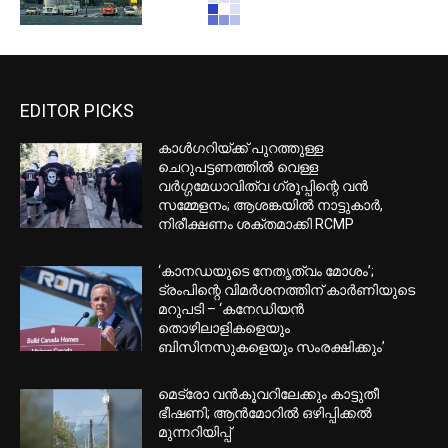
ബിരുദ പ്രവേശനത്തിന് ഇനി പ്ലസ്
ടു നിര്‍ബന്ധമല്ല; ഉത്തരവിറക്കി
ഉന്നത വിദ്യാഭ്യാസ വകുപ്പ്
‘ഒളിവിലുള്ള എന്നെ പിടിക്കാന്‍
പറ്റുമെങ്കില്‍ പിടിക്കൂ’; പൊലീസിനെ
വെല്ലുവിളിച്ച് വീണ്ടും അര്‍ജുന്‍
ആയങ്കി
കാനഡയിലെ ബെൽക്കാര റീജനൽ
പാർക്കിൽ കാട്ടുതീ; 2 വീടുകൾ
ഒഴിപ്പിച്ചു, 35 വീടുകൾക്ക് ജാഗ്രതാ
നിർദേശം
R സുഗതന്റെ അവധി അപേക്ഷയിലെ
ഉത്തരവ് റദ്ദാക്കി; ഉദ്യോഗസ്ഥരുടെ
വീഴ്ച തിരുത്തിയെന്ന് രമേശ്