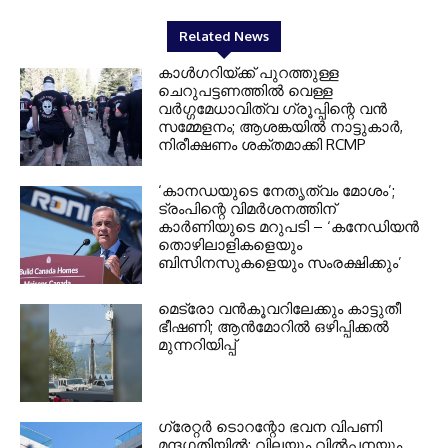
Related News
കാൾഗറിയ്ക്ക് പുറത്തുള്ള
ചെറുപട്ടണത്തിൽ വെള്ള
വർഗ്ഗമേധാവിത്വ ഗ്രൂപ്പിന്റെ വൻ
സമ്മേളനം; ആശങ്കയിൽ നാട്ടുകാർ,
നിരീക്ഷണം ശക്തമാക്കി RCMP
‘കാനഡയുടെ നേതൃത്വം മോശം’;
ട്രംപിന്റെ വിമർശനത്തിന്
കാർണിയുടെ മറുപടി – ‘കനേഡിയൻ
തൊഴിലാളികളെയും
ബിസിനസുകളെയും സംരക്ഷിക്കും’
മെട്രോ വൻകൂവറിലേക്കും കാട്ടുതീ
ഭീഷണി; ആൻമോറിൽ ഒഴിപ്പിക്കൽ
മുന്നറിയിപ്പ്
ഗ്രേറ്റര്‍ ടൊറന്റോ ഭവന വിപണി
മന്ദഗതിയില്‍; വിലയും വില്‍പ്പനയും