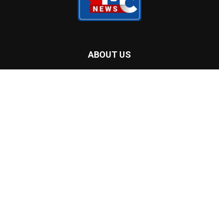
ബിസിനസുകളെയും സംരക്ഷിക്കും’
മെട്രോ വൻകൂവറിലേക്കും കാട്ടുതീ
ഭീഷണി; ആൻമോറിൽ ഒഴിപ്പിക്കൽ
മുന്നറിയിപ്പ്
POPULAR CATEGORY
Home Banner Feature
53425
Home Banner Slider
53414
Latest news
49801
Header
47793
Canada
27879
Special
20160
Local
16147
International
15876