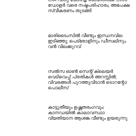
ഡോളർ വരെ നഷ്ടപരിഹാരം; അപേക്ഷ
സ്വീകരണം തുടങ്ങി
മാരിടൈംസിൽ വീണ്ടും ഇന്ധനവില
ഇടിഞ്ഞു; പെട്രോളിനും ഡീസലിനും
വൻ വിലക്കുറവ്
സൽസ ഓൺ സെന്റ് ക്ലെയർ
വെടിവെപ്പ്: പ്രതികൾ അറസ്റ്റിൽ;
വിവരങ്ങൾ പുറത്തുവിടാൻ ടൊറന്റോ
പൊലീസ്
കാട്ടുതീയും ഉഷ്ണതരംഗവും:
കാനഡയിൽ കാലാവസ്ഥാ
വ്യതിയാന ആശങ്ക വീണ്ടും ഉയരുന്നു