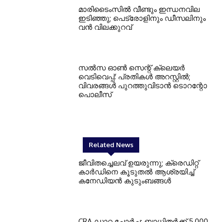
മാരിടൈംസിൽ വീണ്ടും ഇന്ധനവില
ഇടിഞ്ഞു; പെട്രോളിനും ഡീസലിനും
വൻ വിലക്കുറവ്
സൽസ ഓൺ സെന്റ് ക്ലെയർ
വെടിവെപ്പ്: പ്രതികൾ അറസ്റ്റിൽ;
വിവരങ്ങൾ പുറത്തുവിടാൻ ടൊറന്റോ
പൊലീസ്
Related News
ജീവിതച്ചെലവ് ഉയരുന്നു; ക്രെഡിറ്റ്
കാർഡിനെ കൂടുതൽ ആശ്രയിച്ച്
കനേഡിയൻ കുടുംബങ്ങൾ
CRA ഡാറ്റ ചോർച്ച: ബാധിതർക്ക് 5,000