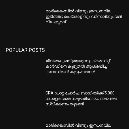
മാരിടൈംസിൽ വീണ്ടും ഇന്ധനവില
ഇടിഞ്ഞു; പെട്രോളിനും ഡീസലിനും വൻ
വിലക്കുറവ്
POPULAR POSTS
ജീവിതച്ചെലവ് ഉയരുന്നു; ക്രെഡിറ്റ്
കാർഡിനെ കൂടുതൽ ആശ്രയിച്ച്
കനേഡിയൻ കുടുംബങ്ങൾ
CRA ഡാറ്റ ചോർച്ച: ബാധിതർക്ക് 5,000
ഡോളർ വരെ നഷ്ടപരിഹാരം; അപേക്ഷ
സ്വീകരണം തുടങ്ങി
മാരിടൈംസിൽ വീണ്ടും ഇന്ധനവില