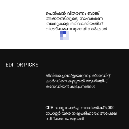
പെൻഷൻ വിതരണം ബാങ്ക്
അക്കൗണ്ടിലൂടെ; സഹകരണ
ബാങ്കുകളെ ഒഴിവാക്കിയതിന്
വിശദീകരണവുമായി സർക്കാർ
EDITOR PICKS
ജീവിതച്ചെലവ് ഉയരുന്നു; ക്രെഡിറ്റ്
കാർഡിനെ കൂടുതൽ ആശ്രയിച്ച്
കനേഡിയൻ കുടുംബങ്ങൾ
CRA ഡാറ്റ ചോർച്ച: ബാധിതർക്ക് 5,000
ഡോളർ വരെ നഷ്ടപരിഹാരം; അപേക്ഷ
സ്വീകരണം തുടങ്ങി