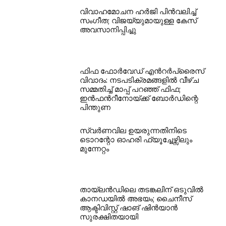
വിവാഹമോചന ഹർജി പിൻവലിച്ച്
സംഗീത; വിജയ്‌യുമായുള്ള കേസ്
അവസാനിപ്പിച്ചു
ഫിഫ ഫോർവേഡ് എൻറർപ്രൈസ്
വിവാദം: നടപടിക്രമങ്ങളിൽ വീഴ്ച
സമ്മതിച്ച് മാപ്പ് പറഞ്ഞ് ഫിഫ;
ഇൻഫൻറീനോയ്ക്ക് ബോർഡിന്റെ
പിന്തുണ
സ്വർണവില ഉയരുന്നതിനിടെ
ടൊറന്റോ ഓഹരി ഫ്യൂച്ചേഴ്സിലും
മുന്നേറ്റം
തായ്‌ലൻഡിലെ തടങ്കലിന് ഒടുവിൽ
കാനഡയിൽ അഭയം; ചൈനീസ്
ആക്ടിവിസ്റ്റ് ഷാങ് ഷിൻയാൻ
സുരക്ഷിതയായി