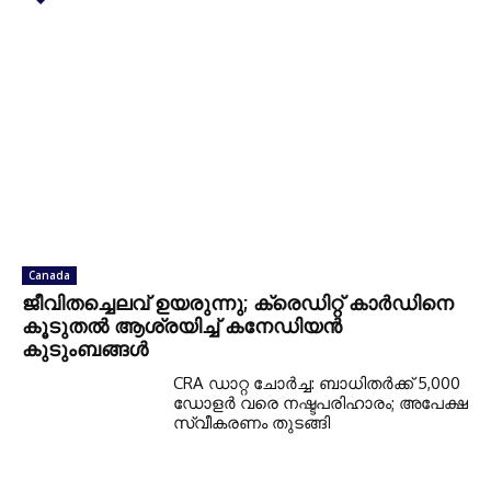
Canada
ജീവിതച്ചെലവ് ഉയരുന്നു; ക്രെഡിറ്റ് കാർഡിനെ
കൂടുതൽ ആശ്രയിച്ച് കനേഡിയൻ
കുടുംബങ്ങൾ
CRA ഡാറ്റ ചോർച്ച: ബാധിതർക്ക് 5,000
ഡോളർ വരെ നഷ്ടപരിഹാരം; അപേക്ഷ
സ്വീകരണം തുടങ്ങി