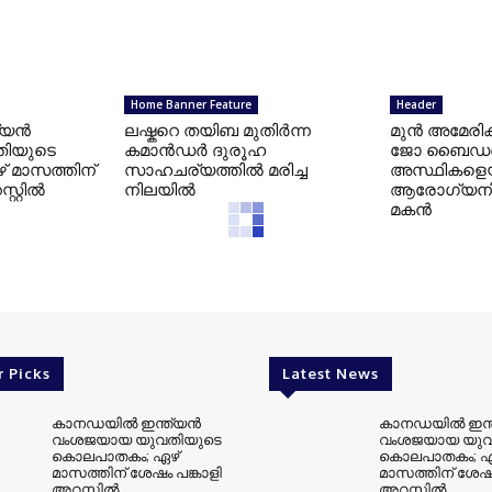
Home Banner Feature
Header
യന്‍
ലഷ്കറെ തയിബ മുതിർന്ന
മുന്‍ അമേരിക
ിയുടെ
കമാൻഡർ ദുരൂഹ
ജോ ബൈഡന്റ
 മാസത്തിന്
സാഹചര്യത്തിൽ മരിച്ച
അസ്ഥികളെയു
്റില്‍
നിലയിൽ
ആരോഗ്യനില
മകന്‍
r Picks
Latest News
കാനഡയില്‍ ഇന്ത്യന്‍
കാനഡയില്‍ ഇന്ത
വംശജയായ യുവതിയുടെ
വംശജയായ യുവ
കൊലപാതകം; ഏഴ്
കൊലപാതകം; ഏ
മാസത്തിന് ശേഷം പങ്കാളി
മാസത്തിന് ശേഷം
അറസ്റ്റില്‍
അറസ്റ്റില്‍