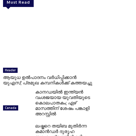
Must Read
Header
ആയുധ ഉല്‍പാദനം വര്‍ധിപ്പിക്കാന്‍
യുഎസ്; പ്രമുഖ കമ്പനികള്‍ക്ക് കത്തയച്ചു
കാനഡയില്‍ ഇന്ത്യന്‍
വംശജയായ യുവതിയുടെ
കൊലപാതകം; ഏഴ്
മാസത്തിന് ശേഷം പങ്കാളി
Canada
അറസ്റ്റില്‍
ലഷ്കറെ തയിബ മുതിർന്ന
കമാൻഡർ ദുരൂഹ