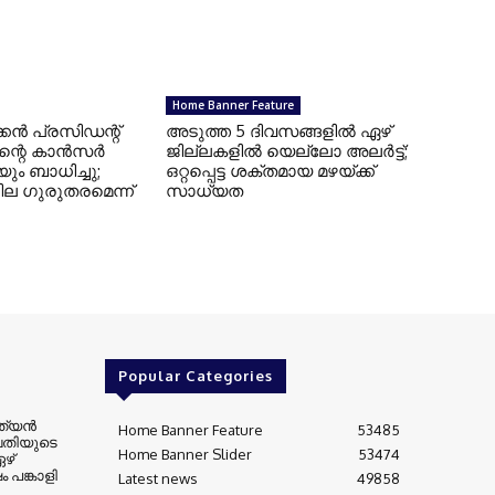
Home Banner Feature
്കന്‍ പ്രസിഡന്റ്
അടുത്ത 5 ദിവസങ്ങളിൽ ഏഴ്
െ കാന്‍സര്‍
ജില്ലകളിൽ യെല്ലോ അലർട്ട്;
ം ബാധിച്ചു;
ഒറ്റപ്പെട്ട ശക്തമായ മഴയ്ക്ക്
 ഗുരുതരമെന്ന്
സാധ്യത
Popular Categories
്യന്‍
Home Banner Feature
53485
തിയുടെ
Home Banner Slider
53474
ഴ്
 പങ്കാളി
Latest news
49858