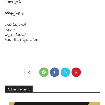
കാമറൂൺ
ഗ്രൂപ്പ് എച്ച്
പോർച്ചുഗൽ
ഘാന
യുറുഗ്വായ്
കൊറിയ റിപ്പബ്ലിക്ക്
Advertisement