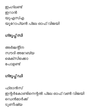
ഇംഗ്ലണ്ട്
ഇറാൻ
യുഎസ്എ
യൂറോപ്യൻ പ്ലേ ഓഫ് വിജയി
ഗ്രൂപ്പ് സി
അർജന്റീന
സൗദി അറേബ്യ
മെക്‌സിക്കൊ
പോളണ്ട്
ഗ്രൂപ്പ് ഡി
ഫ്രാൻസ്
ഇന്റർകോണ്ടിനെന്റൽ പ്ലേ ഓഫ് വൺ വിജയി
ഡെൻമാർക്ക്
ടുണീഷ്യ