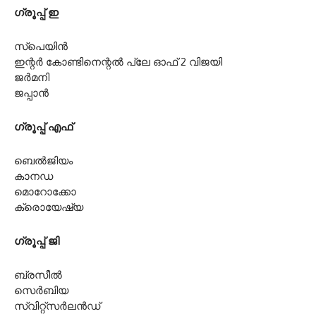
ഗ്രൂപ്പ് ഇ
സ്പെയിൻ
ഇന്റർ കോണ്ടിനെന്റൽ പ്ലേ ഓഫ് 2 വിജയി
ജർമനി
ജപ്പാൻ
ഗ്രൂപ്പ് എഫ്
ബെൽജിയം
കാനഡ
മൊറോക്കോ
ക്രൊയേഷ്യ
ഗ്രൂപ്പ് ജി
ബ്രസീൽ
സെർബിയ
സ്വിറ്റ്‌സർലൻഡ്