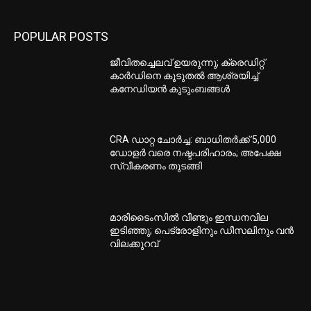
POPULAR POSTS
ജീവിതച്ചെലവ് ഉയരുന്നു; ക്രെഡിറ്റ്
കാർഡിനെ കൂടുതൽ ആശ്രയിച്ച്
കനേഡിയൻ കുടുംബങ്ങൾ
CRA ഡാറ്റ ചോർച്ച: ബാധിതർക്ക് 5,000
ഡോളർ വരെ നഷ്ടപരിഹാരം; അപേക്ഷ
സ്വീകരണം തുടങ്ങി
മാരിടൈംസിൽ വീണ്ടും ഇന്ധനവില
ഇടിഞ്ഞു; പെട്രോളിനും ഡീസലിനും വൻ
വിലക്കുറവ്