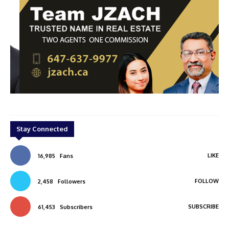
ine
Jzach
Stay Connected
LIKE
16,985
Fans
FOLLOW
2,458
Followers
SUBSCRIBE
61,453
Subscribers