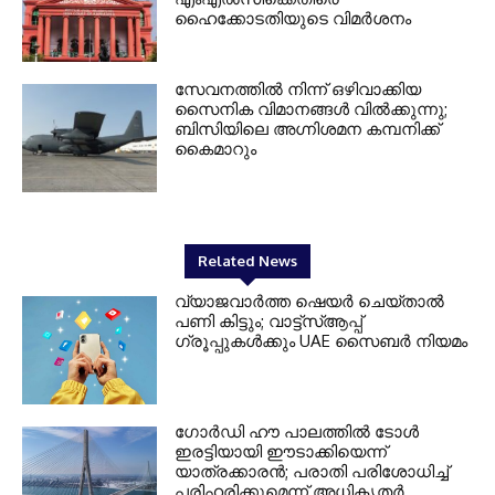
ഹൈക്കോടതിയുടെ വിമർശനം
സേവനത്തില്‍ നിന്ന് ഒഴിവാക്കിയ
സൈനിക വിമാനങ്ങള്‍ വില്‍ക്കുന്നു;
ബിസിയിലെ അഗ്നിശമന കമ്പനിക്ക്
കൈമാറും
Related News
വ്യാജവാർത്ത ഷെയർ ചെയ്താൽ
പണി കിട്ടും; വാട്ട്‌സ്ആപ്പ്
ഗ്രൂപ്പുകൾക്കും UAE സൈബർ നിയമം
ഗോർഡി ഹൗ പാലത്തിൽ ടോൾ
ഇരട്ടിയായി ഈടാക്കിയെന്ന്
യാത്രക്കാരൻ; പരാതി പരിശോധിച്ച്
പരിഹരിക്കുമെന്ന് അധികൃതർ