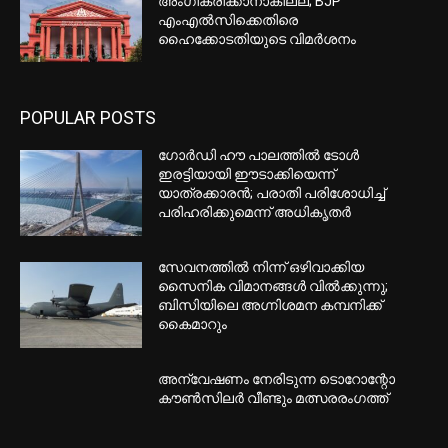
അംഗീകരിക്കാനാകില്ല; BJP
എംഎൽസിക്കെതിരെ
ഹൈക്കോടതിയുടെ വിമർശനം
POPULAR POSTS
ഗോർഡി ഹൗ പാലത്തിൽ ടോൾ
ഇരട്ടിയായി ഈടാക്കിയെന്ന്
യാത്രക്കാരൻ; പരാതി പരിശോധിച്ച്
പരിഹരിക്കുമെന്ന് അധികൃതർ
സേവനത്തില്‍ നിന്ന് ഒഴിവാക്കിയ
സൈനിക വിമാനങ്ങള്‍ വില്‍ക്കുന്നു;
ബിസിയിലെ അഗ്നിശമന കമ്പനിക്ക്
കൈമാറും
അന്വേഷണം നേരിടുന്ന ടൊറോന്റോ
കൗണ്‍സിലര്‍ വീണ്ടും മത്സരരംഗത്ത്