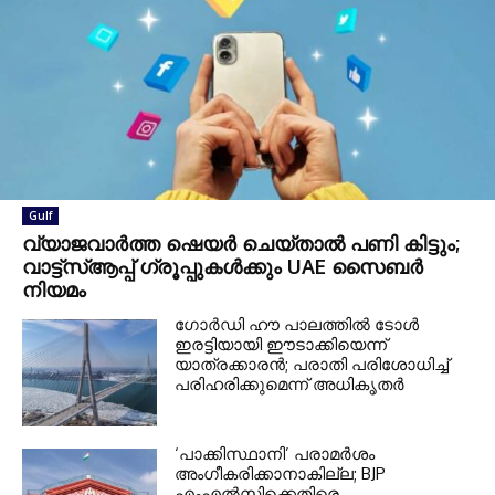
Gulf
വ്യാജവാർത്ത ഷെയർ ചെയ്താൽ പണി കിട്ടും;
വാട്ട്‌സ്ആപ്പ് ഗ്രൂപ്പുകൾക്കും UAE സൈബർ
നിയമം
ഗോർഡി ഹൗ പാലത്തിൽ ടോൾ
ഇരട്ടിയായി ഈടാക്കിയെന്ന്
യാത്രക്കാരൻ; പരാതി പരിശോധിച്ച്
പരിഹരിക്കുമെന്ന് അധികൃതർ
‘പാക്കിസ്ഥാനി’ പരാമർശം
അംഗീകരിക്കാനാകില്ല; BJP
എംഎൽസിക്കെതിരെ