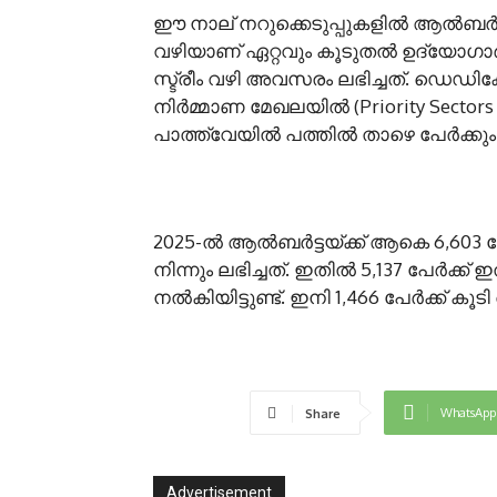
ഈ നാല് നറുക്കെടുപ്പുകളിൽ ആൽബർട്ട ഓപ്
വഴിയാണ് ഏറ്റവും കൂടുതൽ ഉദ്യോഗാർത
സ്ട്രീം വഴി അവസരം ലഭിച്ചത്. ഡെഡിക്ക
നിർമ്മാണ മേഖലയിൽ (Priority Sectors 
പാത്ത്‌വേയിൽ പത്തിൽ താഴെ പേർക്കും 
2025-ൽ ആൽബർട്ടയ്ക്ക് ആകെ 6,60
നിന്നും ലഭിച്ചത്. ഇതിൽ 5,137 പേർക്ക
നൽകിയിട്ടുണ്ട്. ഇനി 1,466 പേർക്ക് കൂ
WhatsApp
Share
Advertisement