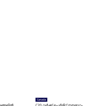
Canada
ങ്ങളില്‍
C20 വര്‍ക്ക് പെര്‍മിറ്റ് നയമാറ്റം