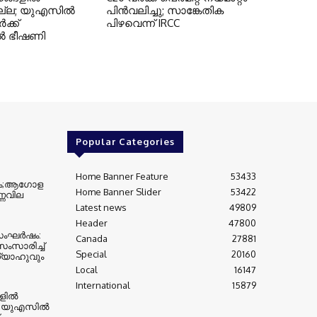
ില്ല; യുഎസില്‍
പിന്‍വലിച്ചു; സാങ്കേതിക
‍ക്ക്
പിഴവെന്ന് IRCC
്‍ ഭീഷണി
Popular Categories
Home Banner Feature
53433
്കം;ആഗോള
Home Banner Slider
53422
ണവില
Latest news
49809
Header
47800
സംഘര്‍ഷം:
Canada
27881
ംസാരിച്ച്
Special
20160
്യാഹുവും
Local
16147
International
15879
ില്‍
ല; യുഎസില്‍