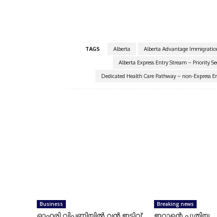
galaxy
TAGS
Alberta
Alberta Advantage Immigratio
Alberta Express Entry Stream – Priority Se
Dedicated Health Care Pathway – non-Express E
Business
Breaking news
ഓഹരി വിപണിയില്‍ വന്‍ ഇടിവ്;
ഇറാന്റെ പുതിയ