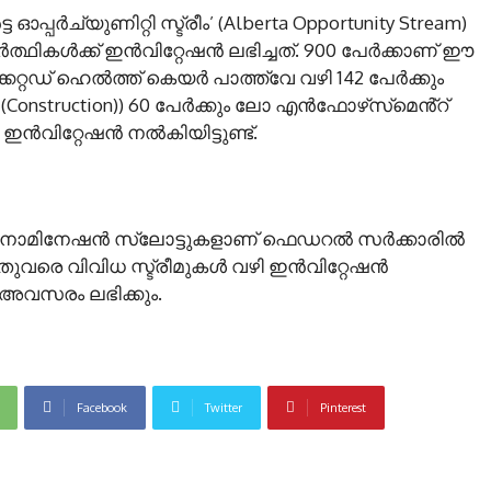
പർച്യുണിറ്റി സ്ട്രീം’ (Alberta Opportunity Stream)
്ഥികൾക്ക് ഇൻവിറ്റേഷൻ ലഭിച്ചത്. 900 പേർക്കാണ് ഈ
േറ്റഡ് ഹെൽത്ത് കെയർ പാത്ത്‌വേ വഴി 142 പേർക്കും
(Construction)) 60 പേർക്കും ലോ എൻഫോഴ്‌സ്‌മെൻ്റ്
ഇൻവിറ്റേഷൻ നൽകിയിട്ടുണ്ട്.
3 നോമിനേഷൻ സ്ലോട്ടുകളാണ് ഫെഡറൽ സർക്കാരിൽ
് ഇതുവരെ വിവിധ സ്ട്രീമുകൾ വഴി ഇൻവിറ്റേഷൻ
ടി അവസരം ലഭിക്കും.
Facebook
Twitter
Pinterest