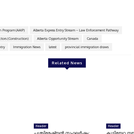
Acs Electrical
n Program (AAIP)
Alberta Express Entry Stream – Law Enforcement Pathway
ctors (Construction)
Alberta Opportunity Stream
Canada
ntry
Immigration News
latest
provincial immigration draws
Related News
Header
Header
പശ്ചിമേഷ്യന്‍ സംഘര്‍ഷം:
കുടിയേറ്റ നയ