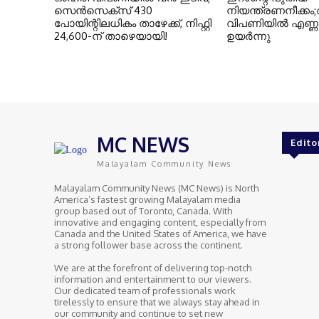
സെന്‍സെക്‌സ് 430
നിയന്ത്രണനീക്
പോയിന്റിലധികം താഴേക്ക്, നിഫ്റ്റി
വിപണിയിൽ എണ്ണവ
24,600-ന് താഴെയായി!
ഉയർന്നു
MC NEWS
Edito
Malayalam Community News
Malayalam Community News (MC News) is North
America’s fastest growing Malayalam media
group based out of Toronto, Canada. With
innovative and engaging content, especially from
Canada and the United States of America, we have
a strong follower base across the continent.
We are at the forefront of delivering top-notch
information and entertainment to our viewers.
Our dedicated team of professionals work
tirelessly to ensure that we always stay ahead in
our community and continue to set new