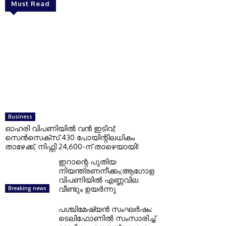
Must Read
Business
ഓഹരി വിപണിയില്‍ വന്‍ ഇടിവ്;
സെന്‍സെക്‌സ് 430 പോയിന്റിലധികം
താഴേക്ക്, നിഫ്റ്റി 24,600-ന് താഴെയായി!
ഇറാന്റെ പുതിയ
നിയന്ത്രണനീക്കം;ആഗോള
വിപണിയിൽ എണ്ണവില
വീണ്ടും ഉയർന്നു
Breaking news
പശ്ചിമേഷ്യന്‍ സംഘര്‍ഷം:
ടെലിഫോണില്‍ സംസാരിച്ച്