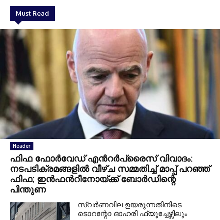
Must Read
Header
ഫിഫ ഫോർവേഡ് എൻറർപ്രൈസ് വിവാദം:
നടപടിക്രമങ്ങളിൽ വീഴ്ച സമ്മതിച്ച് മാപ്പ് പറഞ്ഞ്
ഫിഫ; ഇൻഫൻറീനോയ്ക്ക് ബോർഡിന്റെ
പിന്തുണ
സ്വർണവില ഉയരുന്നതിനിടെ
ടൊറന്റോ ഓഹരി ഫ്യൂച്ചേഴ്സിലും