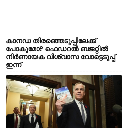
കാനഡ തിരഞ്ഞെടുപ്പിലേക്ക്
പോകുമോ? ഫെഡറൽ ബജറ്റിൽ
നിർണായക വിശ്വാസ വോട്ടെടുപ്പ്
ഇന്ന്