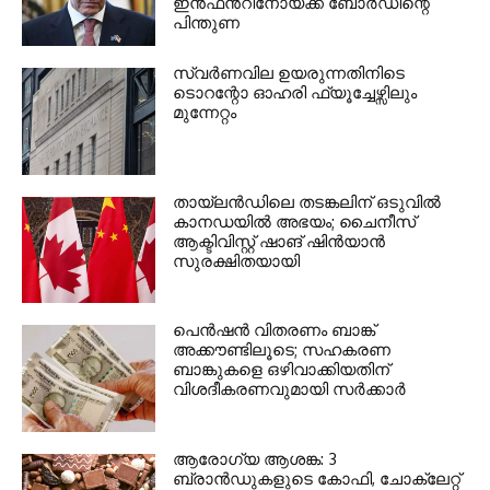
ഇൻഫൻറീനോയ്ക്ക് ബോർഡിന്റെ
പിന്തുണ
സ്വർണവില ഉയരുന്നതിനിടെ
ടൊറന്റോ ഓഹരി ഫ്യൂച്ചേഴ്സിലും
മുന്നേറ്റം
തായ്‌ലൻഡിലെ തടങ്കലിന് ഒടുവിൽ
കാനഡയിൽ അഭയം; ചൈനീസ്
ആക്ടിവിസ്റ്റ് ഷാങ് ഷിൻയാൻ
സുരക്ഷിതയായി
പെൻഷൻ വിതരണം ബാങ്ക്
അക്കൗണ്ടിലൂടെ; സഹകരണ
ബാങ്കുകളെ ഒഴിവാക്കിയതിന്
വിശദീകരണവുമായി സർക്കാർ
ആരോഗ്യ ആശങ്ക: 3
ബ്രാൻഡുകളുടെ കോഫി, ചോക്ലേറ്റ്