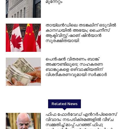
മുന്നേറ്റം
തായ്‌ലൻഡിലെ തടങ്കലിന് ഒടുവിൽ
കാനഡയിൽ അഭയം; ചൈനീസ്
ആക്ടിവിസ്റ്റ് ഷാങ് ഷിൻയാൻ
സുരക്ഷിതയായി
പെൻഷൻ വിതരണം ബാങ്ക്
അക്കൗണ്ടിലൂടെ; സഹകരണ
ബാങ്കുകളെ ഒഴിവാക്കിയതിന്
വിശദീകരണവുമായി സർക്കാർ
Related News
ഫിഫ ഫോർവേഡ് എൻറർപ്രൈസ്
വിവാദം: നടപടിക്രമങ്ങളിൽ വീഴ്ച
സമ്മതിച്ച് മാപ്പ് പറഞ്ഞ് ഫിഫ;