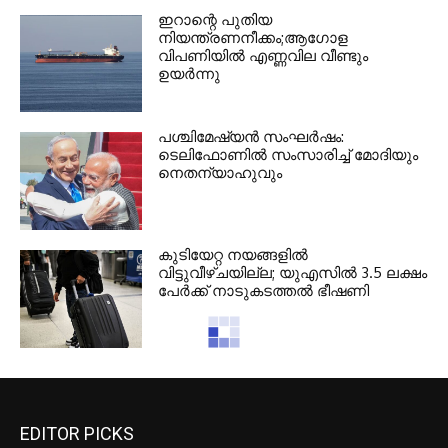
ഇറാന്റെ പുതിയ
നിയന്ത്രണനീക്കം;ആഗോള
വിപണിയിൽ എണ്ണവില വീണ്ടും
ഉയർന്നു
പശ്ചിമേഷ്യന്‍ സംഘര്‍ഷം:
ടെലിഫോണില്‍ സംസാരിച്ച് മോദിയും
നെതന്യാഹുവും
കുടിയേറ്റ നയങ്ങളില്‍
വിട്ടുവീഴ്ചയില്ല; യുഎസില്‍ 3.5 ലക്ഷം
പേര്‍ക്ക് നാടുകടത്തല്‍ ഭീഷണി
C20 വര്‍ക്ക് പെര്‍മിറ്റ് നയമാറ്റം
പിന്‍വലിച്ചു; സാങ്കേതിക പിഴവെന്ന്
IRCC