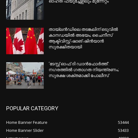
സമ്മേളനം; ആശങ്കയിൽ നാട്ടുകാർ,
നിരീക്ഷണം ശക്തമാക്കി RCMP
EDITOR PICKS
ഫിഫ ഫോർവേഡ് എൻറർപ്രൈസ്
വിവാദം: നടപടിക്രമങ്ങളിൽ വീഴ്ച
സമ്മതിച്ച് മാപ്പ് പറഞ്ഞ് ഫിഫ;
ഇൻഫൻറീനോയ്ക്ക് ബോർഡിന്റെ
പിന്തുണ
സ്വർണവില ഉയരുന്നതിനിടെ ടൊറന്റോ
ഓഹരി ഫ്യൂച്ചേഴ്സിലും മുന്നേറ്റം
തായ്‌ലൻഡിലെ തടങ്കലിന് ഒടുവിൽ
കാനഡയിൽ അഭയം; ചൈനീസ്
ആക്ടിവിസ്റ്റ് ഷാങ് ഷിൻയാൻ