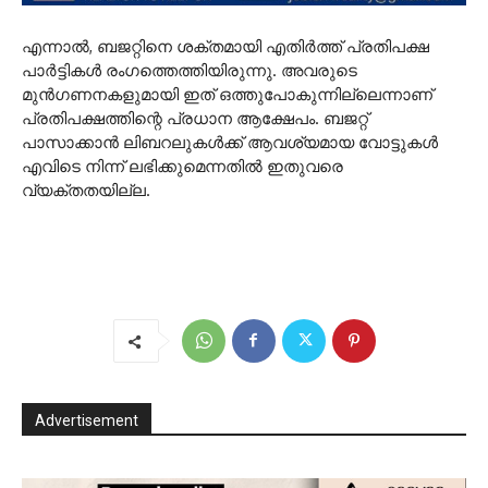
എന്നാൽ, ബജറ്റിനെ ശക്തമായി എതിർത്ത് പ്രതിപക്ഷ
പാർട്ടികൾ രം​ഗത്തെത്തിയിരുന്നു. അവരുടെ
മുൻഗണനകളുമായി ഇത് ഒത്തുപോകുന്നില്ലെന്നാണ്
പ്രതിപക്ഷത്തിന്റെ പ്രധാന ആക്ഷേപം. ബജറ്റ്
പാസാക്കാൻ ലിബറലുകൾക്ക് ആവശ്യമായ വോട്ടുകൾ
എവിടെ നിന്ന് ലഭിക്കുമെന്നതിൽ ഇതുവരെ
വ്യക്തതയില്ല.
Advertisement