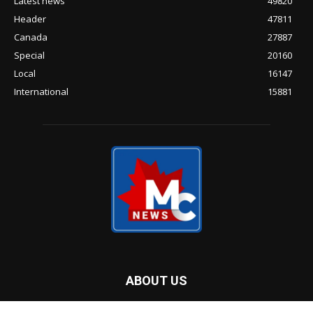
സുരക്ഷിതയായി
POPULAR POSTS
സ്വർണവില ഉയരുന്നതിനിടെ ടൊറന്റോ
ഓഹരി ഫ്യൂച്ചേഴ്സിലും മുന്നേറ്റം
തായ്‌ലൻഡിലെ തടങ്കലിന് ഒടുവിൽ
കാനഡയിൽ അഭയം; ചൈനീസ്
ആക്ടിവിസ്റ്റ് ഷാങ് ഷിൻയാൻ
സുരക്ഷിതയായി
‘ടേസ്റ്റ് ഓഫ് ദി ഡാന്‍ഫോര്‍ത്ത്’:
നഗരത്തില്‍ ഗതാഗത നിയന്ത്രണം;
സുരക്ഷ ശക്തമാക്കി പോലീസ്