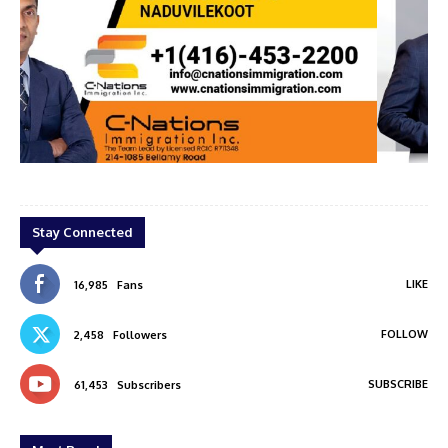
ON
Arun kumar
Stay Connected
LIKE
16,985
Fans
FOLLOW
2,458
Followers
SUBSCRIBE
61,453
Subscribers