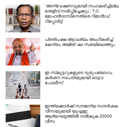
‘അന്വേഷണവുമായി സഹകരിച്ചില്ല,
തെളിവ് നശിപ്പിച്ചേക്കും’; T.G
മോഹൻദാസിനെതിരെ റിമാൻഡ്
റിപ്പോർട്ട്
പ്രതിപക്ഷ ആവശ്യം അംഗീകരിച്ച്
കേന്ദ്രം; അമിത് ഷാ സഭയിലെത്തും
ഇ-സ്‌കൂട്ടറുകളുടെ ദുരുപയോഗം;
കര്‍ശന നടപടിയുമായി ഓട്ടവ
പോലീസ്
ഇന്ത്യക്കാര്‍ക്ക് സൗജന്യ സന്ദര്‍ശക
വീസയുമായി യുഎഇ;
ആദ്യഘട്ടത്തില്‍ നല്‍കുക 20000
വീസ