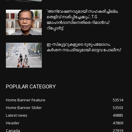
‘അന്വേഷണവുമായി സഹകരിച്ചില്ല,
തെളിവ് നശിപ്പിച്ചേക്കും’; T.G
മോഹൻദാസിനെതിരെ റിമാൻഡ്
റിപ്പോർട്ട്
ഇ-സ്‌കൂട്ടറുകളുടെ ദുരുപയോഗം;
കര്‍ശന നടപടിയുമായി ഓട്ടവ പോലീസ്
POPULAR CATEGORY
Home Banner Feature
53514
Home Banner Slider
53503
Latest news
49885
Header
47869
Canada
27919