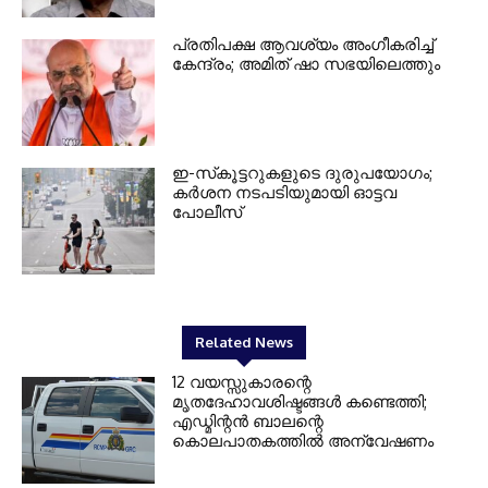
പ്രതിപക്ഷ ആവശ്യം അംഗീകരിച്ച്
കേന്ദ്രം; അമിത് ഷാ സഭയിലെത്തും
ഇ-സ്‌കൂട്ടറുകളുടെ ദുരുപയോഗം;
കര്‍ശന നടപടിയുമായി ഓട്ടവ
പോലീസ്
Related News
12 വയസ്സുകാരന്റെ
മൃതദേഹാവശിഷ്ടങ്ങൾ കണ്ടെത്തി;
എഡ്മിന്റൻ ബാലന്റെ
കൊലപാതകത്തിൽ അന്വേഷണം