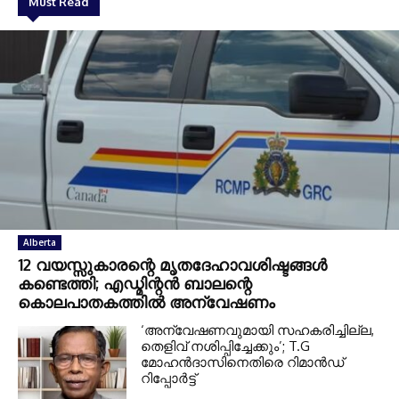
Must Read
Alberta
12 വയസ്സുകാരന്റെ മൃതദേഹാവശിഷ്ടങ്ങൾ
കണ്ടെത്തി; എഡ്മിന്റൻ ബാലന്റെ
കൊലപാതകത്തിൽ അന്വേഷണം
‘അന്വേഷണവുമായി സഹകരിച്ചില്ല,
തെളിവ് നശിപ്പിച്ചേക്കും’; T.G
മോഹൻദാസിനെതിരെ റിമാൻഡ്
റിപ്പോർട്ട്