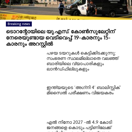
Breaking news
ടൊറന്റോയിലെ യു.എസ്. കോൺസുലേറ്റിന്
നേരെയുണ്ടായ വെടിവെപ്പ്; 19-കാരനും 15-
കാരനും അറസ്റ്റിൽ
പഴയ ടയറുകള്‍ കെട്ടിക്കിടക്കുന്നു;
സംഭരണ സ്ഥലമില്ലാതെ വലഞ്ഞ്
ബാരിയിലെ വ്യാപാരികളും
ലാന്‍ഡ്ഫില്ലുകളും
ഇന്ത്യയുടെ ‘അഗ്‌നി 4’ ബാലിസ്റ്റിക്
മിസൈല്‍ പരീക്ഷണം വിജയകരം
എല്‍ നിനോ 2027 -ല്‍ 4.9 കോടി
ജനങ്ങളെ കൊടും പട്ടിണിലേക്ക്