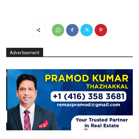
Advertisement
shi
Pramod kumar