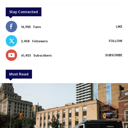
Stay Connected
LIKE
16,985
Fans
FOLLOW
2,458
Followers
SUBSCRIBE
61,453
Subscribers
Must Read