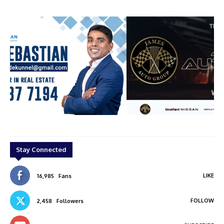
ian
james auto group
Stay Connected
LIKE
16,985
Fans
FOLLOW
2,458
Followers