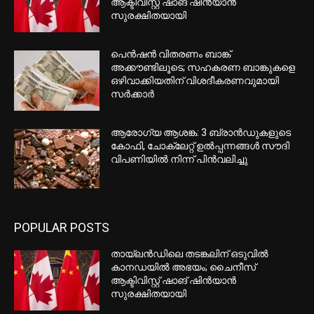
ആക്ടിവിസ്റ്റ് ഷാങ് ഷിൻയാൻ
സുരക്ഷിതയായി
പെൻഷൻ വിതരണം ബാങ്ക്
അക്കൗണ്ടിലൂടെ; സഹകരണ ബാങ്കുകളെ
ഒഴിവാക്കിയതിന് വിശദീകരണവുമായി
സർക്കാർ
ആരോഗ്യ ആശങ്ക: 3 ബ്രാൻഡുകളുടെ
കോഫി, ചോക്ലേറ്റ് ഉൽപ്പന്നങ്ങൾ സൗദി
വിപണിയിൽ നിന്ന് പിൻവലിച്ചു
POPULAR POSTS
തായ്‌ലൻഡിലെ തടങ്കലിന് ഒടുവിൽ
കാനഡയിൽ അഭയം; ചൈനീസ്
ആക്ടിവിസ്റ്റ് ഷാങ് ഷിൻയാൻ
സുരക്ഷിതയായി