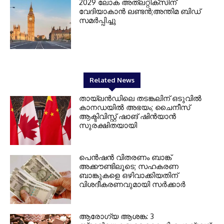
2029 ലോക അത്ലറ്റിക്സിന്
വേദിയാകാന്‍ ലണ്ടന്‍;അന്തിമ ബിഡ്
സമര്‍പ്പിച്ചു
Related News
തായ്‌ലൻഡിലെ തടങ്കലിന് ഒടുവിൽ
കാനഡയിൽ അഭയം; ചൈനീസ്
ആക്ടിവിസ്റ്റ് ഷാങ് ഷിൻയാൻ
സുരക്ഷിതയായി
പെൻഷൻ വിതരണം ബാങ്ക്
അക്കൗണ്ടിലൂടെ; സഹകരണ
ബാങ്കുകളെ ഒഴിവാക്കിയതിന്
വിശദീകരണവുമായി സർക്കാർ
ആരോഗ്യ ആശങ്ക: 3