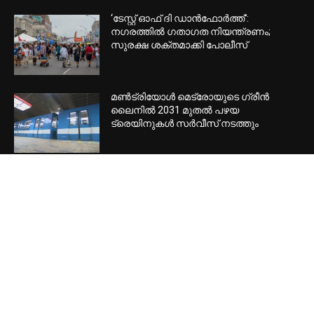
‘ടേസ്റ്റ് ഓഫ് ദി ഡാന്‍ഫോര്‍ത്ത്’:
നഗരത്തില്‍ ഗതാഗത നിയന്ത്രണം;
സുരക്ഷ ശക്തമാക്കി പോലീസ്
മണ്‍ട്രിയോള്‍ മെട്രോയുടെ ഗ്രീന്‍
ലൈനില്‍ 2031 മുതല്‍ പഴയ
ട്രെയിനുകള്‍ സര്‍വീസ് നടത്തും
POPULAR CATEGORY
Home Banner Feature
53442
Home Banner Slider
53431
Latest news
49818
Header
47809
Canada
27886