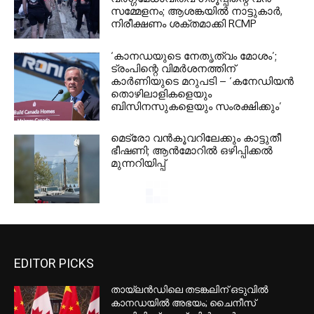
സമ്മേളനം; ആശങ്കയിൽ നാട്ടുകാർ,
നിരീക്ഷണം ശക്തമാക്കി RCMP
‘കാനഡയുടെ നേതൃത്വം മോശം’;
ട്രംപിന്റെ വിമർശനത്തിന്
കാർണിയുടെ മറുപടി – ‘കനേഡിയൻ
തൊഴിലാളികളെയും
ബിസിനസുകളെയും സംരക്ഷിക്കും’
മെട്രോ വൻകൂവറിലേക്കും കാട്ടുതീ
ഭീഷണി; ആൻമോറിൽ ഒഴിപ്പിക്കൽ
മുന്നറിയിപ്പ്
EDITOR PICKS
തായ്‌ലൻഡിലെ തടങ്കലിന് ഒടുവിൽ
കാനഡയിൽ അഭയം; ചൈനീസ്