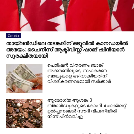
Canada
തായ്‌ലൻഡിലെ തടങ്കലിന് ഒടുവിൽ കാനഡയിൽ
അഭയം; ചൈനീസ് ആക്ടിവിസ്റ്റ് ഷാങ് ഷിൻയാൻ
സുരക്ഷിതയായി
പെൻഷൻ വിതരണം ബാങ്ക്
അക്കൗണ്ടിലൂടെ; സഹകരണ
ബാങ്കുകളെ ഒഴിവാക്കിയതിന്
വിശദീകരണവുമായി സർക്കാർ
ആരോഗ്യ ആശങ്ക: 3
ബ്രാൻഡുകളുടെ കോഫി, ചോക്ലേറ്റ്
ഉൽപ്പന്നങ്ങൾ സൗദി വിപണിയിൽ
നിന്ന് പിൻവലിച്ചു