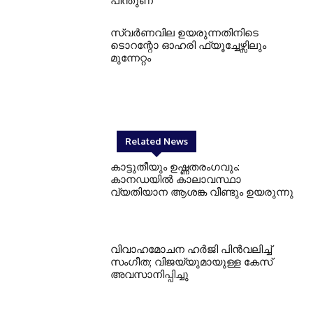
പിന്തുണ
സ്വർണവില ഉയരുന്നതിനിടെ
ടൊറന്റോ ഓഹരി ഫ്യൂച്ചേഴ്സിലും
മുന്നേറ്റം
Related News
കാട്ടുതീയും ഉഷ്ണതരംഗവും:
കാനഡയിൽ കാലാവസ്ഥാ
വ്യതിയാന ആശങ്ക വീണ്ടും ഉയരുന്നു
വിവാഹമോചന ഹർജി പിൻവലിച്ച്
സംഗീത; വിജയ്‌യുമായുള്ള കേസ്
അവസാനിപ്പിച്ചു