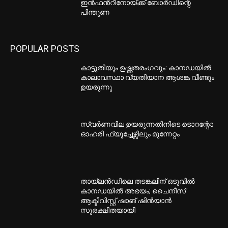
ഇൻഫൻറീനോയ്ക്ക് ബോർഡിന്റെ
പിന്തുണ
POPULAR POSTS
കാട്ടുതീയും ഉഷ്ണതരംഗവും: കാനഡയിൽ
കാലാവസ്ഥാ വ്യതിയാന ആശങ്ക വീണ്ടും
ഉയരുന്നു
സ്വർണവില ഉയരുന്നതിനിടെ ടൊറന്റോ
ഓഹരി ഫ്യൂച്ചേഴ്സിലും മുന്നേറ്റം
തായ്‌ലൻഡിലെ തടങ്കലിന് ഒടുവിൽ
കാനഡയിൽ അഭയം; ചൈനീസ്
ആക്ടിവിസ്റ്റ് ഷാങ് ഷിൻയാൻ
സുരക്ഷിതയായി