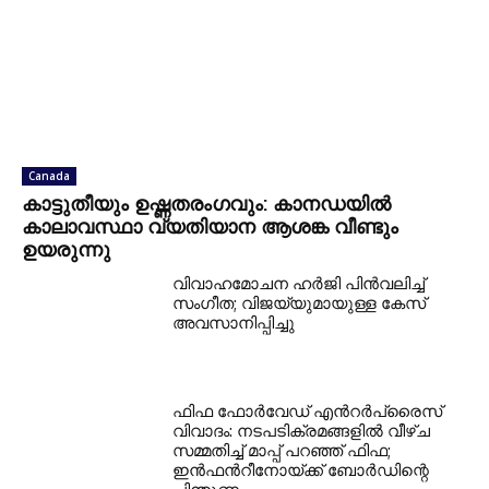
Canada
കാട്ടുതീയും ഉഷ്ണതരംഗവും: കാനഡയിൽ
കാലാവസ്ഥാ വ്യതിയാന ആശങ്ക വീണ്ടും
ഉയരുന്നു
വിവാഹമോചന ഹർജി പിൻവലിച്ച്
സംഗീത; വിജയ്‌യുമായുള്ള കേസ്
അവസാനിപ്പിച്ചു
ഫിഫ ഫോർവേഡ് എൻറർപ്രൈസ്
വിവാദം: നടപടിക്രമങ്ങളിൽ വീഴ്ച
സമ്മതിച്ച് മാപ്പ് പറഞ്ഞ് ഫിഫ;
ഇൻഫൻറീനോയ്ക്ക് ബോർഡിന്റെ