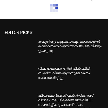
EDITOR PICKS
കാട്ടുതീയും ഉഷ്ണതരംഗവും: കാനഡയിൽ
കാലാവസ്ഥാ വ്യതിയാന ആശങ്ക വീണ്ടും
ഉയരുന്നു
വിവാഹമോചന ഹർജി പിൻവലിച്ച്
സംഗീത; വിജയ്‌യുമായുള്ള കേസ്
അവസാനിപ്പിച്ചു
ഫിഫ ഫോർവേഡ് എൻറർപ്രൈസ്
വിവാദം: നടപടിക്രമങ്ങളിൽ വീഴ്ച
സമ്മതിച്ച് മാപ്പ് പറഞ്ഞ് ഫിഫ;