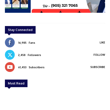
an
Bineesh
Stay Connected
LIKE
16,985
Fans
FOLLOW
2,458
Followers
SUBSCRIBE
61,453
Subscribers
Must Read