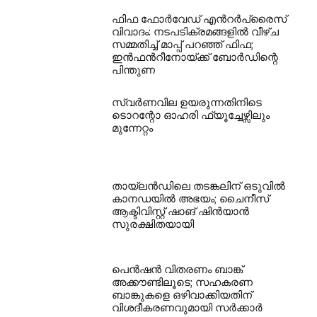
ഫിഫ ഫോർവേഡ് എൻറർപ്രൈസ്
വിവാദം: നടപടിക്രമങ്ങളിൽ വീഴ്ച
സമ്മതിച്ച് മാപ്പ് പറഞ്ഞ് ഫിഫ;
ഇൻഫൻറീനോയ്ക്ക് ബോർഡിന്റെ
പിന്തുണ
സ്വർണവില ഉയരുന്നതിനിടെ
ടൊറന്റോ ഓഹരി ഫ്യൂച്ചേഴ്സിലും
മുന്നേറ്റം
തായ്‌ലൻഡിലെ തടങ്കലിന് ഒടുവിൽ
കാനഡയിൽ അഭയം; ചൈനീസ്
ആക്ടിവിസ്റ്റ് ഷാങ് ഷിൻയാൻ
സുരക്ഷിതയായി
പെൻഷൻ വിതരണം ബാങ്ക്
അക്കൗണ്ടിലൂടെ; സഹകരണ
ബാങ്കുകളെ ഒഴിവാക്കിയതിന്
വിശദീകരണവുമായി സർക്കാർ