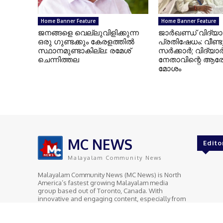
Home Banner Feature
Home Banner Feature
ജനങ്ങളെ വെല്ലുവിളിക്കുന്ന
ജാർഖണ്ഡ് വിദ്യാ
ഒരു ഗുണ്ടക്കും കേരളത്തിൽ
പ്രതിഷേധം: വീണ്ടും
സ്ഥാനമുണ്ടാകില്ല: രമേശ്
സർക്കാർ; വിദ്യാർ
ചെന്നിത്തല
നേതാവിന്റെ ആര
മോശം
British Columbia
Canada
കാട്ടുതീയിൽ വിറച്ച് ബ്രിട്ടീഷ്
ആർട്ടിക് സമുദ്രത
കൊളംബിയ; പ്രവിശ്യയിൽ
ചൈനീസ് കപ്പലു
അടിയന്തരാവസ്ഥ
നിരീക്ഷണം ശക്തമ
പ്രഖ്യാപിച്ചു
അമേരിക്കയും ക