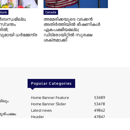
ature
Canada
ബന്ധമില്ല,
അമേരിക്കയുടെ വടക്കൻ
 സ്വന്തം
അതിർത്തിയിൽ ഭീഷണികൾ
തിൽ;
ഏകപക്ഷീയമല്ല;
ായി ധര്‍മ്മേന്ദ്ര
ഡിട്രോയിറ്റിൽ സുരക്ഷ
ശക്തമാക്കി
Alberta
ിയുടെ പിതാവ്
മാനിറ്റോബയിൽ അനുമതി
 അന്തരിച്ചു
നഷ്ടപ്പെട്ടു, ആൽബർട്ടയിൽ
വീണ്ടും പ്രവർത്തനം; ട്രക്കിങ്
കമ്പനിക്കെതിരെ നടപടി