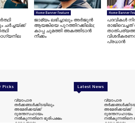
Home Banner Feature
Home Banner Fe
ർത്ഥി
ജാമ്യം ലഭിച്ചാലും അർജുൻ
പദവികൾ നിർ
 ചർച്ചയ്ക്ക്
ആയങ്കിയെ പുറത്തിറക്കില്ല;
രാജിവെച്ചത്
ത്ഥി
കാപ്പ ചുമത്തി അകത്തിടാൻ
താത്പര്യത്
ോഗ്യനില
നീക്കം
വിശദീകരണവുമ
പ്രധാൻ
Header
Header
്തിൽ വീണ്ടും
താരിഫ് യുദ്ധത്തിന് പരിഹാരം
ലയണൽ മെസ
കൾ;
തേടി കാനഡ; ഓഗസ്റ്റ് 19ന് മുമ്പ്
ഹോർഹെ മെസി
ാക്കി
കരാറിന് നീക്കം
ാനഡയും