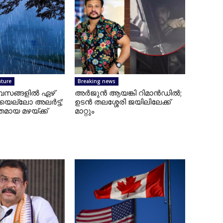
ature
Breaking news
ിവസങ്ങളിൽ ഏഴ്
അര്‍ജുന്‍ ആയങ്കി റിമാന്‍ഡില്‍;
യെല്ലോ അലർട്ട്;
ഉടന്‍ തലശ്ശേരി ജയിലിലേക്ക്
ക്തമായ മഴയ്ക്ക്
മാറ്റും