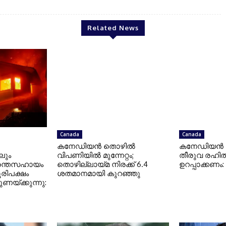
Related News
Canada
Canada
കനേഡിയന്‍ തൊഴില്‍
കനേഡിയന്‍ ഉത്
ിലും
വിപണിയില്‍ മുന്നേറ്റം;
തീരുവ രഹിത
ദുരന്തസഹായം
തൊഴില്ലായ്മ നിരക്ക് 6.4
ഉറപ്പാക്കണം
ൂരിപക്ഷം
ശതമാനമായി കുറഞ്ഞു
ുണയ്ക്കുന്നു: