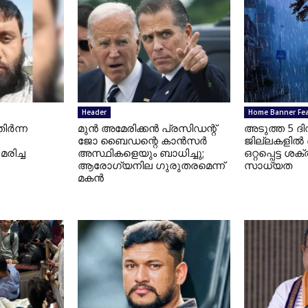
Header
Home Banner Fe
ിർന്ന
മുന്‍ അമേരിക്കന്‍ പ്രസിഡന്റ്
അടുത്ത 5 ദ
ജോ ബൈഡന്റെ കാന്‍സര്‍
ജില്ലകളിൽ 
രിച്ച
അസ്ഥികളെയും ബാധിച്ചു;
ഒറ്റപ്പെട്ട ശ
ആരോഗ്യനില ഗുരുതരമെന്ന്
സാധ്യത
മകന്‍