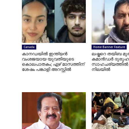
Canada
Home Banner Feature
കാനഡയില്‍ ഇന്ത്യന്‍
ലഷ്കറെ തയിബ മുത
വംശജയായ യുവതിയുടെ
കമാൻഡർ ദുരൂഹ
കൊലപാതകം; ഏഴ് മാസത്തിന്
സാഹചര്യത്തിൽ മ
ശേഷം പങ്കാളി അറസ്റ്റില്‍
നിലയിൽ