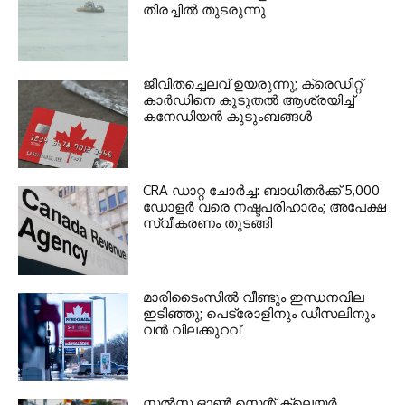
തിരച്ചില്‍ തുടരുന്നു
ജീവിതച്ചെലവ് ഉയരുന്നു; ക്രെഡിറ്റ്
കാർഡിനെ കൂടുതൽ ആശ്രയിച്ച്
കനേഡിയൻ കുടുംബങ്ങൾ
CRA ഡാറ്റ ചോർച്ച: ബാധിതർക്ക് 5,000
ഡോളർ വരെ നഷ്ടപരിഹാരം; അപേക്ഷ
സ്വീകരണം തുടങ്ങി
മാരിടൈംസിൽ വീണ്ടും ഇന്ധനവില
ഇടിഞ്ഞു; പെട്രോളിനും ഡീസലിനും
വൻ വിലക്കുറവ്
സൽസ ഓൺ സെന്റ് ക്ലെയർ