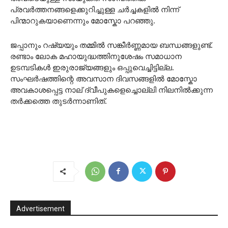
പ്രവർത്തനങ്ങളെക്കുറിച്ചുള്ള ചർച്ചകളിൽ നിന്ന്
പിന്മാറുകയാണെന്നും മോസ്കോ പറഞ്ഞു.
ജപ്പാനും റഷ്യയും തമ്മിൽ സങ്കീർണ്ണമായ ബന്ധങ്ങളുണ്ട്.
രണ്ടാം ലോക മഹായുദ്ധത്തിനുശേഷം സമാധാന
ഉടമ്പടികൾ ഇരുരാജ്യങ്ങളും ഒപ്പുവെച്ചിട്ടില്ല.
സംഘർഷത്തിന്റെ അവസാന ദിവസങ്ങളിൽ മോസ്കോ
അവകാശപ്പെട്ട നാല് ദ്വീപുകളെച്ചൊല്ലി നിലനിൽക്കുന്ന
തർക്കത്തെ തുടർന്നാണിത്.
Advertisement