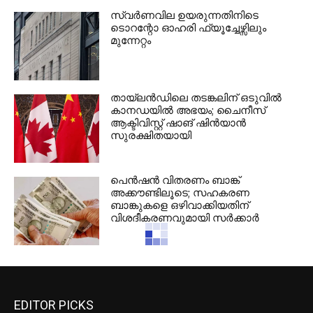
സ്വർണവില ഉയരുന്നതിനിടെ
ടൊറന്റോ ഓഹരി ഫ്യൂച്ചേഴ്സിലും
മുന്നേറ്റം
തായ്‌ലൻഡിലെ തടങ്കലിന് ഒടുവിൽ
കാനഡയിൽ അഭയം; ചൈനീസ്
ആക്ടിവിസ്റ്റ് ഷാങ് ഷിൻയാൻ
സുരക്ഷിതയായി
പെൻഷൻ വിതരണം ബാങ്ക്
അക്കൗണ്ടിലൂടെ; സഹകരണ
ബാങ്കുകളെ ഒഴിവാക്കിയതിന്
വിശദീകരണവുമായി സർക്കാർ
ആരോഗ്യ ആശങ്ക: 3
ബ്രാൻഡുകളുടെ കോഫി, ചോക്ലേറ്റ്
ഉൽപ്പന്നങ്ങൾ സൗദി വിപണിയിൽ
നിന്ന് പിൻവലിച്ചു