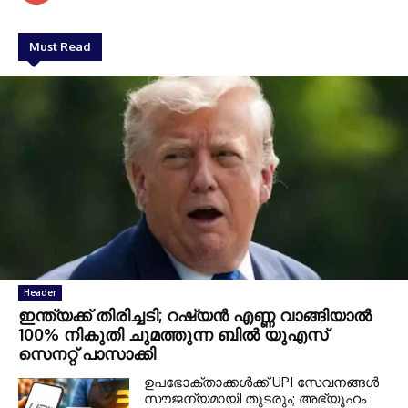
Must Read
Header
ഇന്ത്യക്ക് തിരിച്ചടി; റഷ്യന്‍ എണ്ണ വാങ്ങിയാല്‍
100% നികുതി ചുമത്തുന്ന ബില്‍ യുഎസ്
സെനറ്റ് പാസാക്കി
ഉപഭോക്താക്കള്‍ക്ക് UPI സേവനങ്ങള്‍
സൗജന്യമായി തുടരും; അഭ്യൂഹം