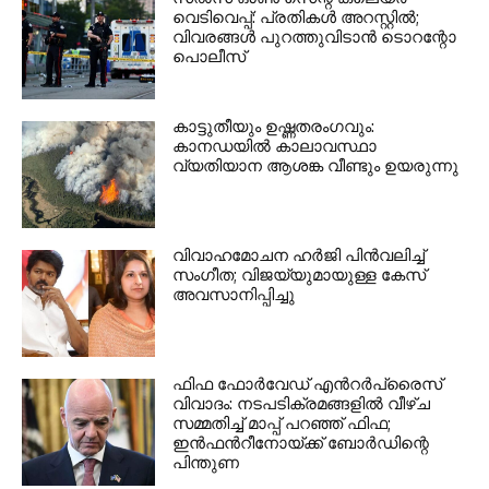
വെടിവെപ്പ്: പ്രതികൾ അറസ്റ്റിൽ;
വിവരങ്ങൾ പുറത്തുവിടാൻ ടൊറന്റോ
പൊലീസ്
കാട്ടുതീയും ഉഷ്ണതരംഗവും:
കാനഡയിൽ കാലാവസ്ഥാ
വ്യതിയാന ആശങ്ക വീണ്ടും ഉയരുന്നു
വിവാഹമോചന ഹർജി പിൻവലിച്ച്
സംഗീത; വിജയ്‌യുമായുള്ള കേസ്
അവസാനിപ്പിച്ചു
ഫിഫ ഫോർവേഡ് എൻറർപ്രൈസ്
വിവാദം: നടപടിക്രമങ്ങളിൽ വീഴ്ച
സമ്മതിച്ച് മാപ്പ് പറഞ്ഞ് ഫിഫ;
ഇൻഫൻറീനോയ്ക്ക് ബോർഡിന്റെ
പിന്തുണ