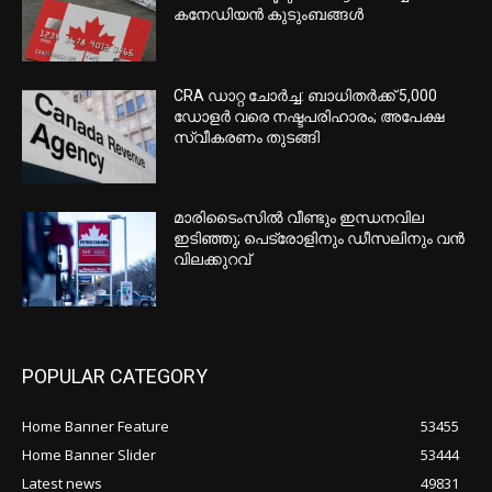
EDITOR PICKS
ഇന്ത്യക്ക് തിരിച്ചടി; റഷ്യന്‍ എണ്ണ
വാങ്ങിയാല്‍ 100% നികുതി ചുമത്തുന്ന
ബില്‍ യുഎസ് സെനറ്റ് പാസാക്കി
ഉപഭോക്താക്കള്‍ക്ക് UPI സേവനങ്ങള്‍
സൗജന്യമായി തുടരും; അഭ്യൂഹം തള്ളി
പേയ്മെന്റ്‌സ് കൗണ്‍സില്‍ ഓഫ് ഇന്ത്യ
ഇറാന്‍ പരമോന്നത നേതാവ് മുജ്തബ
ഖമനയി അത്യാസന്ന നിലയില്‍;
റിപ്പോര്‍ട്ടുമായി ഇസ്രയേലി മാധ്യമങ്ങള്‍