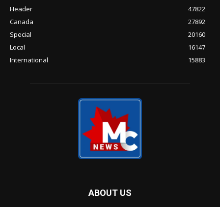
POPULAR POSTS
ജീവിതച്ചെലവ് ഉയരുന്നു; ക്രെഡിറ്റ്
കാർഡിനെ കൂടുതൽ ആശ്രയിച്ച്
കനേഡിയൻ കുടുംബങ്ങൾ
CRA ഡാറ്റ ചോർച്ച: ബാധിതർക്ക് 5,000
ഡോളർ വരെ നഷ്ടപരിഹാരം; അപേക്ഷ
സ്വീകരണം തുടങ്ങി
മാരിടൈംസിൽ വീണ്ടും ഇന്ധനവില
ഇടിഞ്ഞു; പെട്രോളിനും ഡീസലിനും വൻ
വിലക്കുറവ്