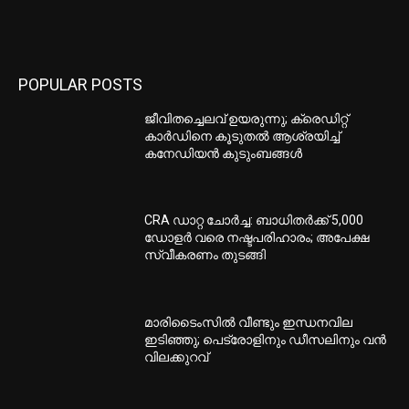
POPULAR POSTS
ജീവിതച്ചെലവ് ഉയരുന്നു; ക്രെഡിറ്റ്
കാർഡിനെ കൂടുതൽ ആശ്രയിച്ച്
കനേഡിയൻ കുടുംബങ്ങൾ
CRA ഡാറ്റ ചോർച്ച: ബാധിതർക്ക് 5,000
ഡോളർ വരെ നഷ്ടപരിഹാരം; അപേക്ഷ
സ്വീകരണം തുടങ്ങി
മാരിടൈംസിൽ വീണ്ടും ഇന്ധനവില
ഇടിഞ്ഞു; പെട്രോളിനും ഡീസലിനും വൻ
വിലക്കുറവ്