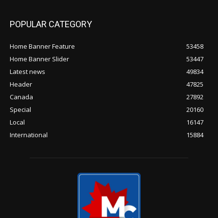
POPULAR CATEGORY
Home Banner Feature
53458
Home Banner Slider
53447
Latest news
49834
Header
47825
Canada
27892
Special
20160
Local
16147
International
15884