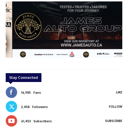
aa
james auto group
Stay Connected
LIKE
16,985
Fans
FOLLOW
2,458
Followers
SUBSCRIBE
61,453
Subscribers