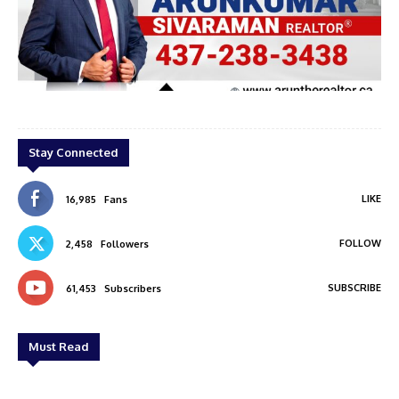
Arun kumar
Stay Connected
LIKE
16,985
Fans
FOLLOW
2,458
Followers
SUBSCRIBE
61,453
Subscribers
Must Read