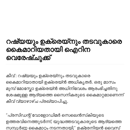
റഷ്യയും ഉക്രെയ്നും തടവുകാരെ
കൈമാറിയതായി ഐറിന
വെരേഷ്‌ചുക്ക്
കീവ് : റഷ്യയും ഉക്രെയ്നും തടവുകാരെ
കൈമാറിയാതായി ഉക്രെയ്ൻ അധികൃതർ. ഒരു മാസം
മുമ്പ് മോസ്കോ ഉക്രെയ്ൻ അധിനിവേശം ആരംഭിച്ചതിനു
ശേഷമുള്ള ആദ്യത്തെ സൈനികരുടെ കൈമാറ്റമാണെന്ന്
കീവ് വ്യാഴാഴ്ച പ്രഖ്യാപിച്ചു.
“പ്രസിഡന്റ് വോളോഡിമർ സെലെൻസ്‌കിയുടെ
ഉത്തരവിനെത്തുടർന്ന്, യുദ്ധത്തടവുകാരുടെ ആദ്യത്തെ
സമ്പൂർണ്ണ കൈമാറ്റം നടന്നതായി,” ഉക്രേനിയൻ വൈസ്