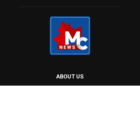
അമേരിക്കയും കാനഡയും
മാനിറ്റോബയിൽ അനുമതി നഷ്ടപ്പെട്ടു,
ആൽബർട്ടയിൽ വീണ്ടും പ്രവർത്തനം;
ട്രക്കിങ് കമ്പനിക്കെതിരെ നടപടി
‘ഇന്ധന നികുതി ഇളവ് പിൻവലിക്കരുത്’;
പ്രധാനമന്ത്രി മാർക്ക് കാർണിയോട്
ഒന്റാരിയോ പ്രീമിയർ
POPULAR CATEGORY
Home Banner Feature
53473
Home Banner Slider
53462
Latest news
49849