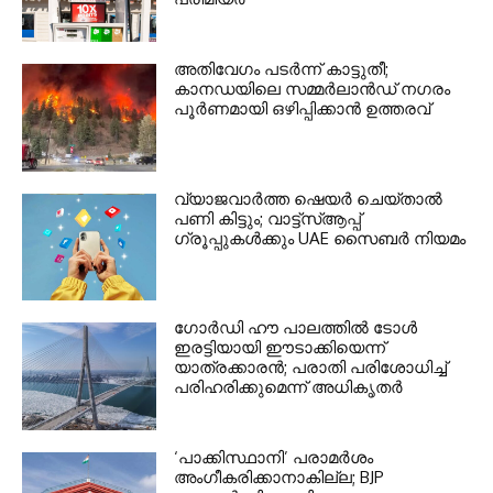
അതിവേഗം പടർന്ന് കാട്ടുതീ;
കാനഡയിലെ സമ്മർലാൻഡ് നഗരം
പൂർണമായി ഒഴിപ്പിക്കാൻ ഉത്തരവ്
വ്യാജവാർത്ത ഷെയർ ചെയ്താൽ
പണി കിട്ടും; വാട്ട്‌സ്ആപ്പ്
ഗ്രൂപ്പുകൾക്കും UAE സൈബർ നിയമം
ഗോർഡി ഹൗ പാലത്തിൽ ടോൾ
ഇരട്ടിയായി ഈടാക്കിയെന്ന്
യാത്രക്കാരൻ; പരാതി പരിശോധിച്ച്
പരിഹരിക്കുമെന്ന് അധികൃതർ
‘പാക്കിസ്ഥാനി’ പരാമർശം
അംഗീകരിക്കാനാകില്ല; BJP