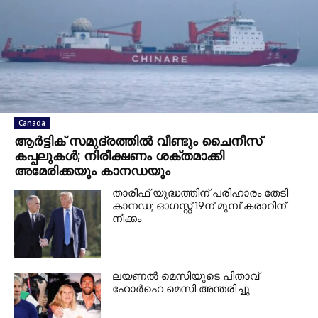
Canada
ആർട്ടിക് സമുദ്രത്തിൽ വീണ്ടും ചൈനീസ്
കപ്പലുകൾ; നിരീക്ഷണം ശക്തമാക്കി
അമേരിക്കയും കാനഡയും
താരിഫ് യുദ്ധത്തിന് പരിഹാരം തേടി
കാനഡ; ഓഗസ്റ്റ് 19ന് മുമ്പ് കരാറിന്
നീക്കം
ലയണൽ മെസിയുടെ പിതാവ്
ഹോർഹെ മെസി അന്തരിച്ചു