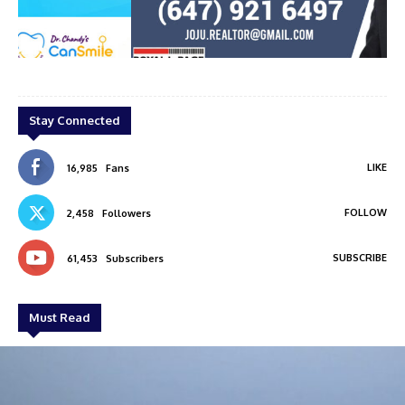
di
Joju Augustine
Stay Connected
LIKE
16,985
Fans
FOLLOW
2,458
Followers
SUBSCRIBE
61,453
Subscribers
Must Read