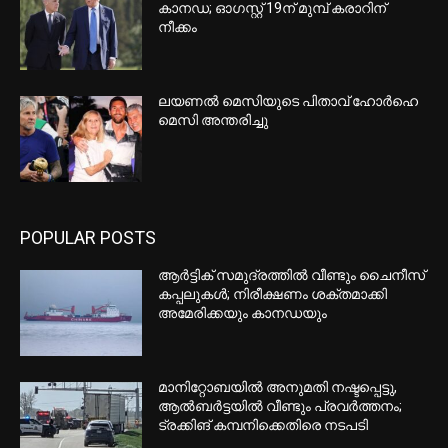
ശബരിമല നെയ്യ് ക്രമക്കേട്;
കൂടുതല്‍ ഉദ്യോഗസ്ഥര്‍
പ്രതികളാകും
ഇന്ത്യക്ക് തിരിച്ചടി; റഷ്യന്‍ എണ്ണ
വാങ്ങിയാല്‍ 100% നികുതി ചുമത്തുന്ന
ബില്‍ യുഎസ് സെനറ്റ് പാസാക്കി
ഉപഭോക്താക്കള്‍ക്ക് UPI സേവനങ്ങള്‍
സൗജന്യമായി തുടരും; അഭ്യൂഹം
തള്ളി പേയ്മെന്റ്‌സ് കൗണ്‍സില്‍ ഓഫ്
ഇന്ത്യ
EDITOR PICKS