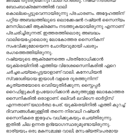
കർമ്മം തുടരുമെന്നും വാലി പറഞ്ഞു. റഷ്യ നടത്തിയ
ബോംബാക്രമണത്തിൽ വാലി
കൊല്ലപ്പെട്ടുവെന്നായിരുന്നു പ്രചാരണം. അദ്ദേഹത്തിന്
പറ്റിയ അബ‌ദ്ധത്തിലൂടെ ലൊക്കേഷൻ റഷ്യൻ സെെന്യം
മനസിലാക്കി ആക്രമണം നടത്തുകയായിരുന്നു എന്നാണ്
പ്രചരിച്ചിരുന്നത്. ഇത്തരത്തിലൊരു അബ‌ദ്ധം
വാലിയെപ്പോലൊരു ലോകോത്തര സെെനികന്
സംഭവിക്കുമോയെന്ന ചോദ്യവുമായി പലരും
രംഗത്തെത്തിയിരുന്നു.
റഷ്യയുടെ ആക്രമണത്തെ പ്രതിരോധിക്കാൻ
യുക്രെയിനിൽ എത്തിയ വിദേശസൈനികരിൽ ഏറെ
ചർച്ചചെയ്യപ്പെട്ടയാളാണ് വാലി. കനേഡിയൻ
സ്വദേശിയായ ഇയാൾ വളരെ ദൂരത്തുനിന്ന്
കൃത്യതയോടെ വെടിയുതിർക്കുന്ന, സ്നൈപ്പർ
റൈഫിളുകൾ ഉപയോഗിക്കാൻ കരുത്തുള്ള ലോകോത്തര
സൈനികരിൽ ഒരാളാണ്. ഒലിവർ ലവിഗ്നെ ഓർട്ടിസ്
എന്നതാണ് യഥാർത്ഥ പേര്. യുക്രെയിനിൽ എത്തി കുറച്ച്
ദിവസങ്ങൾക്കുള്ളിൽ തന്നെ നിരവധി റഷ്യൻ
സെെനികരെ ഇദ്ദേഹം വധിക്കുകയും ചെയ്തിരുന്നു.
ഇതിൽ ചില ഉന്നത ഉദ്യോഗസ്ഥരുമുണ്ടായിരുന്നു.
ഭാര്യയും ഒരു മകനുമുള്ള വാലി, മനുഷ്യത്വപരമായ