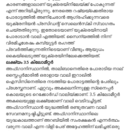
കാരണങ്ങളാലാണ് യുക്രെയിനിലേയ്ക്ക് പോകുന്നത്
എന്ന് അറിയിച്ചിരുന്നു. നേരത്തെ റഷ്യയ്‌ക്കെതിരായ
പോരാട്ടത്തിൽ അണിചേരാൻ ആഗ്രഹിക്കുന്നവരെ
യുക്രേനിയൻ പ്രസിഡന്റ് സെലെൻസ്‌കി സ്വാഗതം
ചെയ്തതിരുന്നു. ഇതോടെയാണ് യുക്രെയിനായി
പോരാടാൻ വാലി എത്തിയത്. സൈന്യത്തിൽ നിന്ന്
വിരമിച്ചശേഷം കമ്പ്യൂട്ടർ രംഗത്ത്
പ്രവർത്തിക്കുന്നതിനിടെയാണ് വീണ്ടും ആയുധം
കൈയിലെടുത്ത് യുക്രെയിനിലേക്കെത്തിയത്.
ലക്ഷ്യം 3.5 കിലോമീറ്റർ
അഫ്ഗാനിസ്ഥാനിൽ, താലിബാനെതിരെ പോരാടിയ നാല്
സ്നൈപ്പർമാരിൽ ഒരാളായ വാലി ഇറാഖിൽ
ഐസിസിനെതിരെ നടത്തിയ പോരാട്ടത്തിന്റെ പേരിലും
പ്രശസ്തനാണ്. ഏറ്റവും അകലെനിന്നുള്ള സ്‌നൈപ്പർ
കൊലയുടെ റെക്കോർഡ് വാലിയ്ക്കാണ്. 3.5 കിലോമീറ്റർ
അകലെയുള്ള ലക്ഷ്യമാണ് വാലി വെടിവച്ചിട്ടത്.
അഫ്ഗാനിസ്ഥാൻ യുദ്ധത്തിൽ രണ്ടുതവണ വാലി
സേവനമനുഷ്ഠിച്ചിട്ടുണ്ട്. അഫ്ഗാനിസ്ഥാനിലെ
യുദ്ധകാലത്താണ് അറബിയിൽ സംരക്ഷകൻ എന്നർത്ഥം
വരുന്ന വാലി എന്ന വിളി പേര് അദ്ദേഹത്തിന് ലഭിച്ചത്.ഒരു