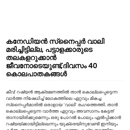
കനേഡിയൻ സ്‌നെെപ്പർ വാലി
മരിച്ചിട്ടില്ല, പട്ടാളക്കാരുടെ
തലകളറുക്കാൻ
ജീവനോടെയുണ്ട്,ദിവസം 40
കൊലപാതകങ്ങൾ
കീവ്: റഷ്യൻ ആക്രമണത്തിൽ താൻ കൊല്ലപ്പെട്ടെന്ന
വാർത്ത നിഷേധിച്ച് ലോകത്തിലെ ഏറ്റവും മികച്ച
സ്‌നെെപ്പർമാരിൽ ഒരാളായ ‘വാലി’ രംഗത്തെത്തി. താൻ
കൊല്ലപ്പെട്ടെന്ന വാർത്ത ഏറ്റവും അവസാനം കേട്ടത്
താനായിരിക്കുമെന്നും ഒരു പോറൽ പോലും ഏൽപ്പിക്കാൻ
റഷ്യയ്ക്കായിട്ടില്ലെന്നും യുക്രെയിനുവേണ്ടി ഇനിയും