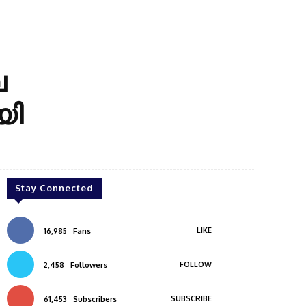
െ
യി
Stay Connected
LIKE
16,985
Fans
FOLLOW
2,458
Followers
SUBSCRIBE
61,453
Subscribers