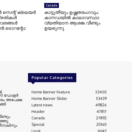
Canada
െന്റ് ക്ലെയർ
കാട്ടുതീയും ഉഷ്ണതരംഗവും:
 പ്രതികൾ
കാനഡയിൽ കാലാവസ്ഥാ
വിവരങ്ങൾ
വ്യതിയാന ആശങ്ക വീണ്ടും
ാൻ ടൊറന്റോ
ഉയരുന്നു
Popular Categories
ച:
Home Banner Feature
53450
000 ഡോളർ
Home Banner Slider
53439
രം; അപേക്ഷ
്ങി
Latest news
49826
Header
47817
ണ്ടും
Canada
27892
്ഞു;
Special
20160
ഡീസലിനും
Local
16147