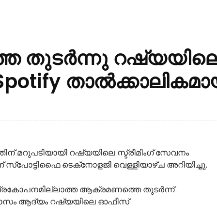
തെ തുടർന്നു റഷ്യയില
 Spotify താൽക്കാലികമാ
തിന് മറുപടിയായി റഷ്യയിലെ സ്ട്രീമിംഗ് സേവനം
് സ്‌പോട്ടിഫൈ ടെക്‌നോളജി വെള്ളിയാഴ്ച അറിയിച്ചു.
്രകോപനമില്ലാത്ത ആക്രമണത്തെ തുടർന്ന്
ഈ മാസം ആദ്യം റഷ്യയിലെ ഓഫീസ്