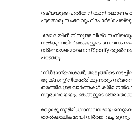
റഷ്യയുടെ പുതിയ നിയമനിർമ്മാണം റ
ഏതൊരു സംഭവവും റിപ്പോർട്ട് ചെയ്യുന്
“മേഖലയിൽ നിന്നുള്ള വിശ്വസനീയവും
നൽകുന്നതിന് ഞങ്ങളുടെ സേവനം റഷ്യ
നിർണായകമാണെന്ന് Spotify തുടർന്നും 
പറഞ്ഞു.
“നിർഭാഗ്യവശാൽ, അടുത്തിടെ നടപ്പിലാ
ആക്‌സസ്സ് നിയന്ത്രിക്കുന്നതും സ്വ
തരത്തിലുള്ള വാർത്തകൾ ക്രിമിനൽവൽക്
സുരക്ഷയെയും ഞങ്ങളുടെ ശ്രോതാക്ക
മറ്റൊരു സ്ട്രീമിംഗ് സേവനമായ നെറ
താൽക്കാലികമായി നിർത്തി വച്ചിരുന്നു.