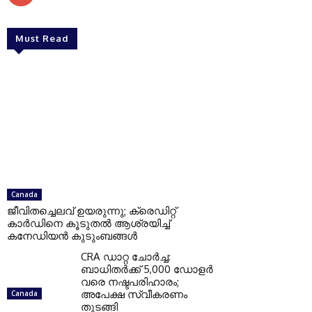
Must Read
Canada
ജീവിതച്ചെലവ് ഉയരുന്നു; ക്രെഡിറ്റ്
കാർഡിനെ കൂടുതൽ ആശ്രയിച്ച്
കനേഡിയൻ കുടുംബങ്ങൾ
CRA ഡാറ്റ ചോർച്ച:
ബാധിതർക്ക് 5,000 ഡോളർ
വരെ നഷ്ടപരിഹാരം;
അപേക്ഷ സ്വീകരണം
Canada
തുടങ്ങി