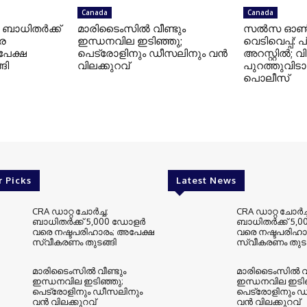
Canada
Canada
: ബാധിതർക്ക്
മാരിടൈംസിൽ വീണ്ടും
സൽസ ഓൺ സ
െ
ഇന്ധനവില ഇടിഞ്ഞു;
വെടിവെപ്പ്:
പേക്ഷ
പെട്രോളിനും ഡീസലിനും വൻ
അറസ്റ്റിൽ; 
ങി
വിലക്കുറവ്
പുറത്തുവിട
പൊലീസ്
r Picks
Latest News
CRA ഡാറ്റ ചോർച്ച:
CRA ഡാറ്റ ചോർച്
ബാധിതർക്ക് 5,000 ഡോളർ
ബാധിതർക്ക് 5,
വരെ നഷ്ടപരിഹാരം; അപേക്ഷ
വരെ നഷ്ടപരിഹാ
സ്വീകരണം തുടങ്ങി
സ്വീകരണം തുടങ
മാരിടൈംസിൽ വീണ്ടും
മാരിടൈംസിൽ വീ
ഇന്ധനവില ഇടിഞ്ഞു;
ഇന്ധനവില ഇടിഞ
പെട്രോളിനും ഡീസലിനും
പെട്രോളിനും 
വൻ വിലക്കുറവ്
വൻ വിലക്കുറവ്