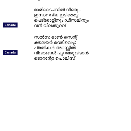
മാരിടൈംസിൽ വീണ്ടും
ഇന്ധനവില ഇടിഞ്ഞു;
പെട്രോളിനും ഡീസലിനും
വൻ വിലക്കുറവ്
Canada
സൽസ ഓൺ സെന്റ്
ക്ലെയർ വെടിവെപ്പ്:
പ്രതികൾ അറസ്റ്റിൽ;
വിവരങ്ങൾ പുറത്തുവിടാൻ
Canada
ടൊറന്റോ പൊലീസ്