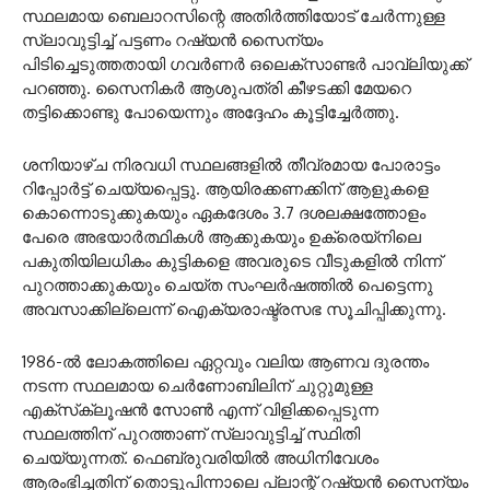
സ്ഥലമായ ബെലാറസിന്റെ അതിർത്തിയോട് ചേർന്നുള്ള
സ്ലാവുട്ടിച്ച് പട്ടണം റഷ്യൻ സൈന്യം
പിടിച്ചെടുത്തതായി ഗവർണർ ഒലെക്‌സാണ്ടർ പാവ്‌ലിയുക്ക്
പറഞ്ഞു. സൈനികർ ആശുപത്രി കീഴടക്കി മേയറെ
തട്ടിക്കൊണ്ടു പോയെന്നും അദ്ദേഹം കൂട്ടിച്ചേർത്തു.
ശനിയാഴ്ച നിരവധി സ്ഥലങ്ങളിൽ തീവ്രമായ പോരാട്ടം
റിപ്പോർട്ട് ചെയ്യപ്പെട്ടു. ആയിരക്കണക്കിന് ആളുകളെ
കൊന്നൊടുക്കുകയും ഏകദേശം 3.7 ദശലക്ഷത്തോളം
പേരെ അഭയാർത്ഥികൾ ആക്കുകയും ഉക്രെയ്നിലെ
പകുതിയിലധികം കുട്ടികളെ അവരുടെ വീടുകളിൽ നിന്ന്
പുറത്താക്കുകയും ചെയ്ത സംഘർഷത്തിൽ പെട്ടെന്നു
അവസാക്കില്ലെന്ന് ഐക്യരാഷ്ട്രസഭ സൂചിപ്പിക്കുന്നു.
1986-ൽ ലോകത്തിലെ ഏറ്റവും വലിയ ആണവ ദുരന്തം
നടന്ന സ്ഥലമായ ചെർണോബിലിന് ചുറ്റുമുള്ള
എക്‌സ്‌ക്ലൂഷൻ സോൺ എന്ന് വിളിക്കപ്പെടുന്ന
സ്ഥലത്തിന് പുറത്താണ് സ്ലാവുട്ടിച്ച് സ്ഥിതി
ചെയ്യുന്നത്. ഫെബ്രുവരിയിൽ അധിനിവേശം
ആരംഭിച്ചതിന് തൊട്ടുപിന്നാലെ പ്ലാന്റ് റഷ്യൻ സൈന്യം