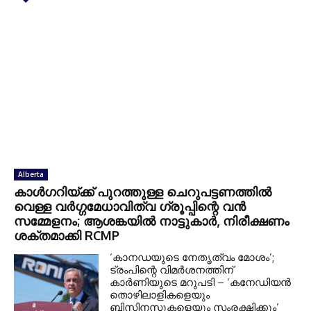
Alberta
കാൾഗറിയ്ക്ക് പുറത്തുള്ള ചെറുപട്ടണത്തിൽ
വെള്ള വർഗ്ഗമേധാവിത്വ ഗ്രൂപ്പിന്റെ വൻ
സമ്മേളനം; ആശങ്കയിൽ നാട്ടുകാർ, നിരീക്ഷണം
ശക്തമാക്കി RCMP
‘കാനഡയുടെ നേതൃത്വം മോശം’;
ട്രംപിന്റെ വിമർശനത്തിന്
കാർണിയുടെ മറുപടി – ‘കനേഡിയൻ
തൊഴിലാളികളെയും
ബിസിനസുകളെയും സംരക്ഷിക്കും’