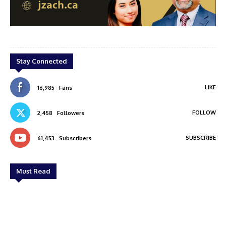
zach
Joju Augustine
Stay Connected
LIKE
16,985
Fans
FOLLOW
2,458
Followers
SUBSCRIBE
61,453
Subscribers
Must Read