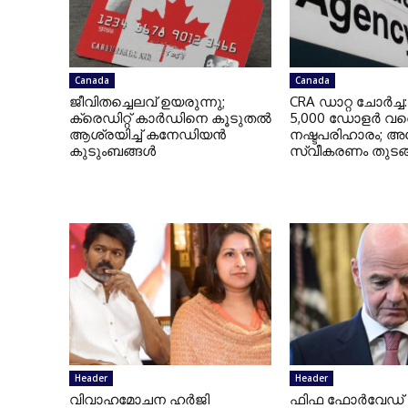
Canada
Canada
ജീവിതച്ചെലവ് ഉയരുന്നു;
CRA ഡാറ്റ ചോർച്ച
ക്രെഡിറ്റ് കാർഡിനെ കൂടുതൽ
5,000 ഡോളർ വര
ആശ്രയിച്ച് കനേഡിയൻ
നഷ്ടപരിഹാരം; അ
കുടുംബങ്ങൾ
സ്വീകരണം തുടങ്
Header
Header
വിവാഹമോചന ഹർജി
ഫിഫ ഫോർവേഡ്