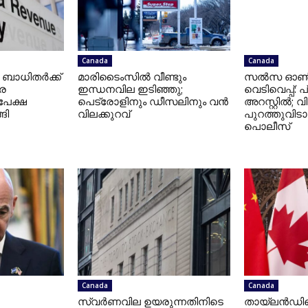
Canada
Canada
: ബാധിതർക്ക്
മാരിടൈംസിൽ വീണ്ടും
സൽസ ഓൺ സ
െ
ഇന്ധനവില ഇടിഞ്ഞു;
വെടിവെപ്പ്:
പേക്ഷ
പെട്രോളിനും ഡീസലിനും വൻ
അറസ്റ്റിൽ; 
ങി
വിലക്കുറവ്
പുറത്തുവിട
പൊലീസ്
Canada
Canada
സ്വർണവില ഉയരുന്നതിനിടെ
തായ്‌ലൻഡില