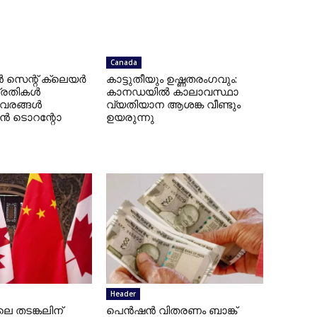
Canada
െന്റ് ക്ലെയർ
കാട്ടുതീയും ഉഷ്ണതരംഗവും:
 പ്രതികൾ
കാനഡയിൽ കാലാവസ്ഥാ
വിവരങ്ങൾ
വ്യതിയാന ആശങ്ക വീണ്ടും
ാൻ ടൊറന്റോ
ഉയരുന്നു
Header
െ തടങ്കലിന്
പെൻഷൻ വിതരണം ബാങ്ക്