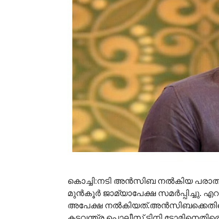
കൊച്ചി:നടി അൻസിബ നൽകിയ പരാതിയ
മുൻകൂർ ജാമ്യാപേക്ഷ സമർപ്പിച്ചു
അപേക്ഷ നൽകിയത്.അൻസിബക്കെതിരെ
കടവന്ത്ര പൊലീസ് ടിനി ടോമിനെതിരെ കേ