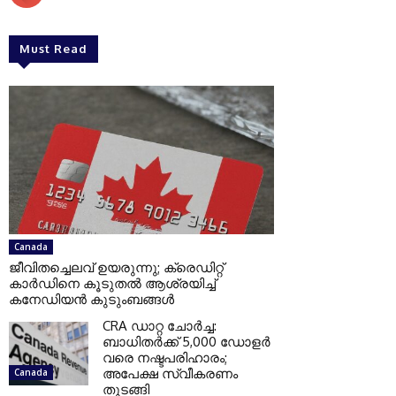
Must Read
Canada
ജീവിതച്ചെലവ് ഉയരുന്നു; ക്രെഡിറ്റ്
കാർഡിനെ കൂടുതൽ ആശ്രയിച്ച്
കനേഡിയൻ കുടുംബങ്ങൾ
CRA ഡാറ്റ ചോർച്ച:
ബാധിതർക്ക് 5,000 ഡോളർ
വരെ നഷ്ടപരിഹാരം;
അപേക്ഷ സ്വീകരണം
Canada
തുടങ്ങി