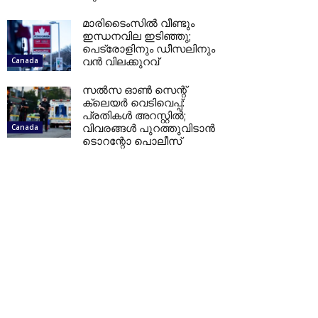
മാരിടൈംസിൽ വീണ്ടും
ഇന്ധനവില ഇടിഞ്ഞു;
പെട്രോളിനും ഡീസലിനും
വൻ വിലക്കുറവ്
Canada
സൽസ ഓൺ സെന്റ്
ക്ലെയർ വെടിവെപ്പ്:
പ്രതികൾ അറസ്റ്റിൽ;
വിവരങ്ങൾ പുറത്തുവിടാൻ
Canada
ടൊറന്റോ പൊലീസ്