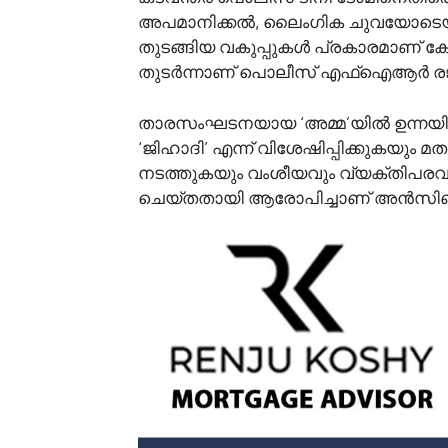
അപമാനിക്കൽ, ലൈംഗിക ചുവയോടെയുള്
തുടങ്ങിയ വകുപ്പുകൾ പ്രകാരമാണ് കേ
തുടർന്നാണ് പൊലീസ് എഫ്‌ഐആർ രജിസ
താരസംഘടനയായ ‘അമ്മ’യിൽ ഉന്നയിച്ച
‘ജിഹാദി’ എന്ന് വിശേഷിപ്പിക്കുകയും 
നടത്തുകയും വംശീയവും വ്യക്തിപരവ
ചെയ്തതായി ആരോപിച്ചാണ് അൻസിബ