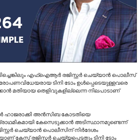
ിച്ചെങ്കിലും എഫ്‌ഐആർ രജിസ്റ്റർ ചെയ്യാൻ പൊലീസ്
ആരോപണവിധേയരായ ടിനി ടോം ഉൾപ്പെടെയുള്ളവരെ
്കാൻ മതിയായ തെളിവുകളില്ലെന്ന നിലപാടാണ്
ുകൾ ഹാജരാക്കി അൻസിബ കോടതിയെ
പ്രാഥമികമായി കേസെടുക്കാൻ അടിസ്ഥാനമുണ്ടെന്ന്
സ്റ്റർ ചെയ്യാൻ പൊലീസിന് നിർദേശം
് കേസ് രജിസ്റ്റർ ചെയ്യപ്പെട്ടതും ടിനി ടോം