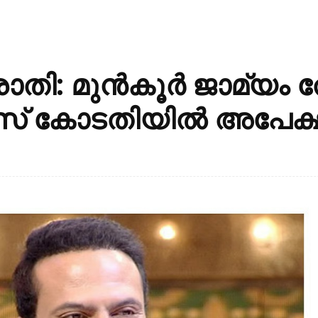
ി: മുൻകൂർ ജാമ്യം ത
സ് കോടതിയിൽ അപേക്