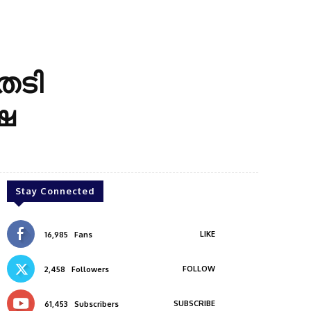
േടി
ഷ
Stay Connected
LIKE
16,985
Fans
FOLLOW
2,458
Followers
SUBSCRIBE
61,453
Subscribers