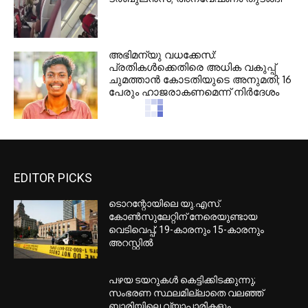
അഭിമന്യു വധക്കേസ്:
പ്രതികൾക്കെതിരെ അധിക വകുപ്പ്
ചുമത്താൻ കോടതിയുടെ അനുമതി; 16
പേരും ഹാജരാകണമെന്ന് നിർദേശം
മിഷിഗൺ സെനറ്റ് പ്രൈമറിയിൽ
അബ്ദുൽ അൽ സഈദിന് വിജയം;
‘കമ്യൂണിസ്റ്റ്, ജൂതവിരോധി’ എന്ന്
ട്രംപ്
പീഡനക്കേസിൽ തെഹൽക്ക മുൻ
എഡിറ്റർ തരുൺ തേജ്പാൽ
കുറ്റക്കാരൻ; വിചാരണക്കോടതി വിധി
റദ്ദാക്കി ഹൈക്കോടതി
സ്വർണവിലയിൽ വീണ്ടും റെക്കോർഡ്