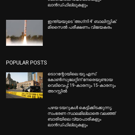
കുതിപ്പ്; പവന് 1,09,800 രൂപ
ED ഉദ്യോഗസ്ഥരെ ആക്രമിച്ച കേസ്:
CPM നേതാവ് I.P ബിനുവിന് ജാമ്യം
‘മുല്ലപ്പെരിയാറിലെ ജലനിരപ്പ്
ഉയർത്താൻ അനുവദിക്കില്ല’;
തമിഴ്‌നാടിന്റെ നിലപാടിനെതിരെ
മന്ത്രി മോൻസ് ജോസഫ്
EDITOR PICKS
ടൊറന്റോയിലെ യു.എസ്.