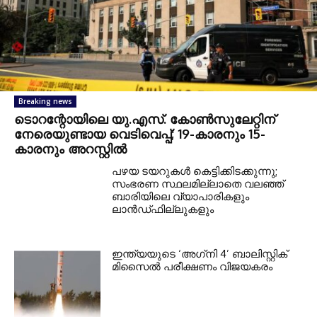
Breaking news
ടൊറന്റോയിലെ യു.എസ്. കോൺസുലേറ്റിന്
നേരെയുണ്ടായ വെടിവെപ്പ്; 19-കാരനും 15-
കാരനും അറസ്റ്റിൽ
പഴയ ടയറുകള്‍ കെട്ടിക്കിടക്കുന്നു;
സംഭരണ സ്ഥലമില്ലാതെ വലഞ്ഞ്
ബാരിയിലെ വ്യാപാരികളും
ലാന്‍ഡ്ഫില്ലുകളും
ഇന്ത്യയുടെ ‘അഗ്‌നി 4’ ബാലിസ്റ്റിക്
മിസൈല്‍ പരീക്ഷണം വിജയകരം