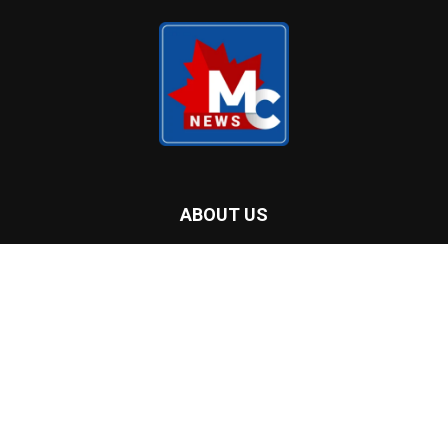
പഴയ ടയറുകള്‍ കെട്ടിക്കിടക്കുന്നു;
സംഭരണ സ്ഥലമില്ലാതെ വലഞ്ഞ്
ബാരിയിലെ വ്യാപാരികളും
ലാന്‍ഡ്ഫില്ലുകളും
ടൊറന്റോയില്‍ നിര്യാതനായ
അഭിഷേകിനായി ഗോ ഫണ്ട് ആരംഭിച്ചു
POPULAR CATEGORY
Home Banner Feature
53419
Home Banner Slider
53408
Latest news
49797
Header
47789