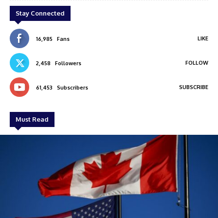
Stay Connected
LIKE
16,985
Fans
FOLLOW
2,458
Followers
SUBSCRIBE
61,453
Subscribers
Must Read