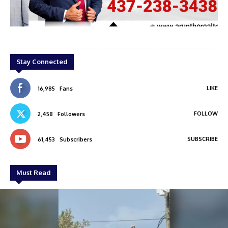
nth
ARUN SIVARAMAN
Stay Connected
LIKE
16,985
Fans
FOLLOW
2,458
Followers
SUBSCRIBE
61,453
Subscribers
Must Read