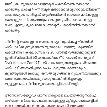
ജനിച്ചത്” മൃഗശാല ഡയറക്ടർ പ്രെമിസൽ റബാസ്
പറഞ്ഞു. മാർച്ച് 4 -ന് ദ്വുർ ക്രാലോവ് മൃഗശാലയിലാണ്
കാണ്ടാമൃഗം ജനിച്ചത്. യുക്രേനിയൻ നായകന്മാർക്കുള്ള
ഞങ്ങളുടെ പിന്തുണയുടെ മറ്റൊരു പ്രകടനമാണ് ഈ
പേര് എന്നും മൃഗശാല ഡയറക്ടർ പ്രെമിസിൽ റബാസ്
പറഞ്ഞു.
കീവിന്റെ അമ്മ ഇവാ അവനെ ഏറ്റവും മികച്ച രീതിയിൽ
പരിപാലിക്കുന്നുണ്ടെന്ന് മൃഗശാല പറഞ്ഞു. കുഞ്ഞിന്
പ്രതിദിനം 1 കിലോഗ്രാം (2.20 പൗണ്ട്) വർദ്ധിക്കുന്നുണ്ട്.
ഇതിന് നിലവിൽ 50 കിലോഗ്രാം (110 പൗണ്ട്) ഭാരമുണ്ട്.
Dvůr Králové Zoo 1971 -ൽ കാണ്ടാമൃഗങ്ങളുടെ പ്രജനന
പരിപാടി ആരംഭിച്ചശേഷം 47 കറുത്ത കാണ്ടാമൃഗ
കുഞ്ഞുങ്ങൾ ജനിച്ചു. ഒമ്പത് മൃഗങ്ങളെ റുവാണ്ടയിലേക്കും
ടാൻസാനിയയിലേക്കും കാട്ടിലേക്ക് തിരിച്ചയച്ചു.
മറ്റുള്ളവയെ വിവിധ മൃഗശാലകളിലേക്ക് മാറ്റി.
അസോസിയേറ്റഡ് പ്രസ് റിപ്പോർട്ട് ചെയ്തതനുസരിച്ച്,
കഴിഞ്ഞ വർഷം ലോകമെമ്പാടുമുള്ള മറ്റ് മൃഗശാലകളിൽ
ഈ ഇനത്തിലെ മൂന്ന് കാണ്ടാമൃഗങ്ങൾ മാത്രമേ