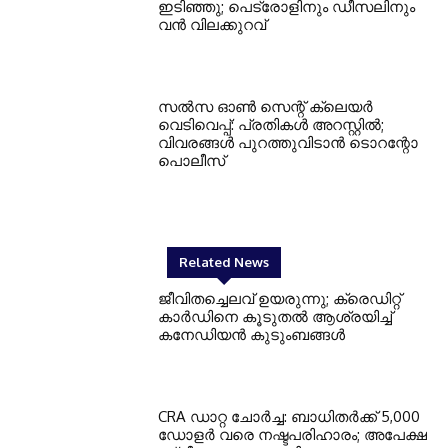
ഇടിഞ്ഞു; പെട്രോളിനും ഡീസലിനും
വൻ വിലക്കുറവ്
സൽസ ഓൺ സെന്റ് ക്ലെയർ
വെടിവെപ്പ്: പ്രതികൾ അറസ്റ്റിൽ;
വിവരങ്ങൾ പുറത്തുവിടാൻ ടൊറന്റോ
പൊലീസ്
Related News
ജീവിതച്ചെലവ് ഉയരുന്നു; ക്രെഡിറ്റ്
കാർഡിനെ കൂടുതൽ ആശ്രയിച്ച്
കനേഡിയൻ കുടുംബങ്ങൾ
CRA ഡാറ്റ ചോർച്ച: ബാധിതർക്ക് 5,000
ഡോളർ വരെ നഷ്ടപരിഹാരം; അപേക്ഷ