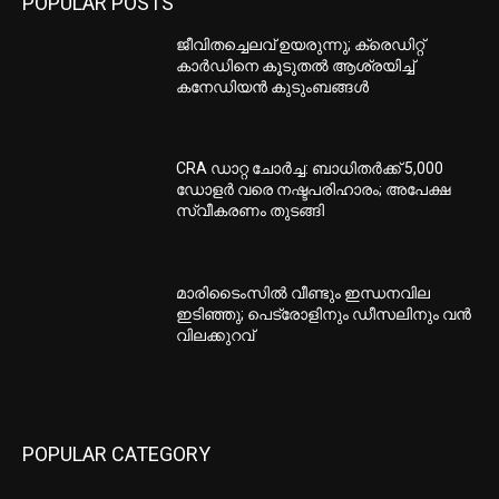
POPULAR POSTS
ജീവിതച്ചെലവ് ഉയരുന്നു; ക്രെഡിറ്റ്
കാർഡിനെ കൂടുതൽ ആശ്രയിച്ച്
കനേഡിയൻ കുടുംബങ്ങൾ
CRA ഡാറ്റ ചോർച്ച: ബാധിതർക്ക് 5,000
ഡോളർ വരെ നഷ്ടപരിഹാരം; അപേക്ഷ
സ്വീകരണം തുടങ്ങി
മാരിടൈംസിൽ വീണ്ടും ഇന്ധനവില
ഇടിഞ്ഞു; പെട്രോളിനും ഡീസലിനും വൻ
വിലക്കുറവ്
POPULAR CATEGORY