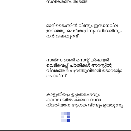
സ്വീകരണം തുടങ്ങി
മാരിടൈംസിൽ വീണ്ടും ഇന്ധനവില
ഇടിഞ്ഞു; പെട്രോളിനും ഡീസലിനും
വൻ വിലക്കുറവ്
സൽസ ഓൺ സെന്റ് ക്ലെയർ
വെടിവെപ്പ്: പ്രതികൾ അറസ്റ്റിൽ;
വിവരങ്ങൾ പുറത്തുവിടാൻ ടൊറന്റോ
പൊലീസ്
കാട്ടുതീയും ഉഷ്ണതരംഗവും:
കാനഡയിൽ കാലാവസ്ഥാ
വ്യതിയാന ആശങ്ക വീണ്ടും ഉയരുന്നു