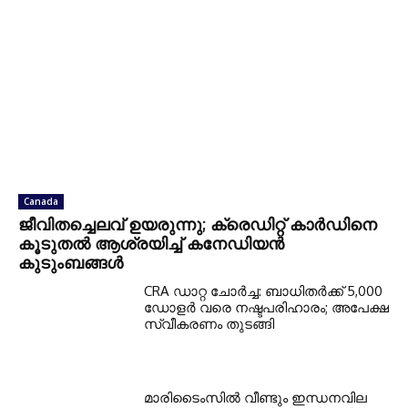
Canada
ജീവിതച്ചെലവ് ഉയരുന്നു; ക്രെഡിറ്റ് കാർഡിനെ
കൂടുതൽ ആശ്രയിച്ച് കനേഡിയൻ
കുടുംബങ്ങൾ
CRA ഡാറ്റ ചോർച്ച: ബാധിതർക്ക് 5,000
ഡോളർ വരെ നഷ്ടപരിഹാരം; അപേക്ഷ
സ്വീകരണം തുടങ്ങി
മാരിടൈംസിൽ വീണ്ടും ഇന്ധനവില