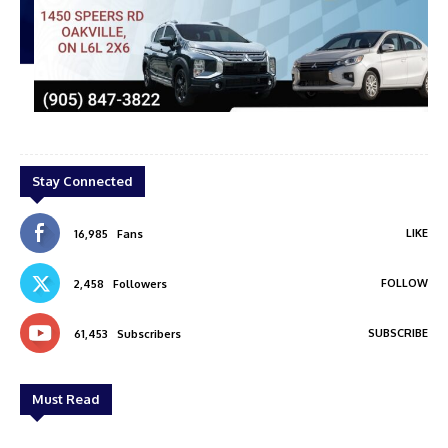
ar
mitsubishi
Stay Connected
LIKE
16,985
Fans
FOLLOW
2,458
Followers
SUBSCRIBE
61,453
Subscribers
Must Read