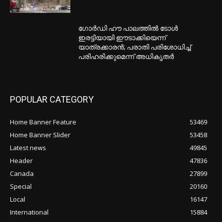
ഗോർഡി ഹൗ പാലത്തിൽ ടോൾ
ഇരട്ടിയായി ഈടാക്കിയെന്ന്
യാത്രക്കാരൻ; പരാതി പരിശോധിച്ച്
പരിഹരിക്കുമെന്ന് അധികൃതർ
POPULAR CATEGORY
Home Banner Feature
53469
Home Banner Slider
53458
Latest news
49845
Header
47836
Canada
27899
Special
20160
Local
16147
International
15884