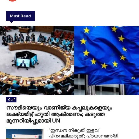
Must Read
Gulf
സൗദിയെയും വാണിജ്യ കപ്പലുകളെയും
ലക്ഷ്യമിട്ട് ഹൂതി ആക്രമണം; കടുത്ത
മുന്നറിയിപ്പുമായി UN
‘ഇന്ധന നികുതി ഇളവ്
പിൻവലിക്കരുത്’; പ്രധാനമന്ത്രി