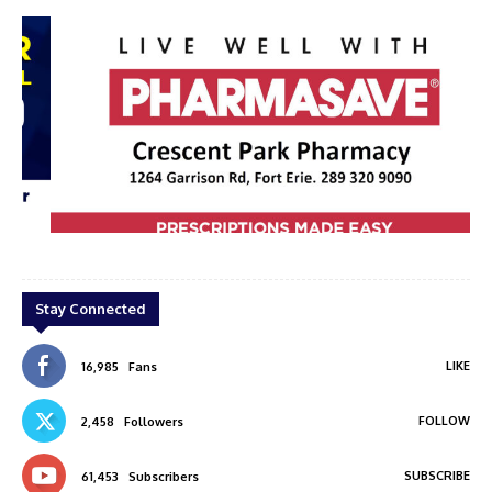
ar
Pharmasave
Stay Connected
LIKE
16,985
Fans
FOLLOW
2,458
Followers
SUBSCRIBE
61,453
Subscribers