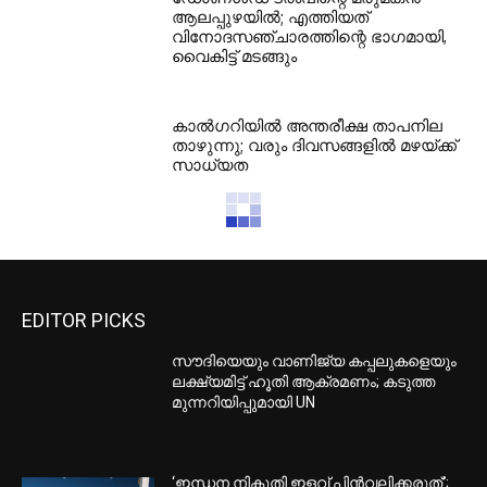
ആലപ്പുഴയില്‍; എത്തിയത്
വിനോദസഞ്ചാരത്തിന്റെ ഭാഗമായി,
വൈകിട്ട് മടങ്ങും
കാല്‍ഗറിയില്‍ അന്തരീക്ഷ താപനില
താഴുന്നു; വരും ദിവസങ്ങളില്‍ മഴയ്ക്ക്
സാധ്യത
EDITOR PICKS
സൗദിയെയും വാണിജ്യ കപ്പലുകളെയും
ലക്ഷ്യമിട്ട് ഹൂതി ആക്രമണം; കടുത്ത
മുന്നറിയിപ്പുമായി UN
‘ഇന്ധന നികുതി ഇളവ് പിൻവലിക്കരുത്’;