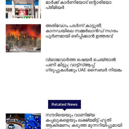
മാർക്ക് കാർണിയോട് ഒന്റാരിയോ
പ്രീമിയർ
അതിവേഗം പടർന്ന് കാട്ടുതീ;
കാനഡയിലെ സമ്മർലാൻഡ് നഗരം
പൂർണമായി ഒഴിപ്പിക്കാൻ ഉത്തരവ്
വ്യാജവാർത്ത ഷെയർ ചെയ്താൽ
പണി കിട്ടും; വാട്ട്‌സ്ആപ്പ്
ഗ്രൂപ്പുകൾക്കും UAE സൈബർ നിയമം
Related News
സൗദിയെയും വാണിജ്യ
കപ്പലുകളെയും ലക്ഷ്യമിട്ട് ഹൂതി
ആക്രമണം; കടുത്ത മുന്നറിയിപ്പുമായി