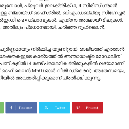
വരുമ്പോൾ, പ്യുവര്‍-ഇലക്‌ട്രിക് i4, 4 സീരീസ് ഗ്രാന്‍
ള ബ്ലാങ്ക്ഡ്-ഓഫ് ഗ്രില്‍, ബിഎംഡബ്ല്യു സിഗ്നേച്ചര്‍
 എല്‍ഇഡി ഹെഡ്‌ലാമ്പുകൾ, എയ്‌റോ അലോയ് വീലുകള്‍,
‍, അതിലും പ്രധാനമായി, ചരിഞ്ഞ റൂഫ്‌ലൈന്‍,
‍ണ്ണമായും നിര്‍മ്മിച്ച യൂണിറ്റായി രാജ്യത്ത് എത്താന്‍
േഷതകളുടെ കാര്യത്തില്‍ അന്താരാഷ്ട്ര മോഡലിന്
ികളില്‍ i4 രണ്ട് പ്രാഥമിക ട്രിമ്മുകളില്‍ ലഭ്യമാണ്
ോപ്പ്-ഓഫ്-ലൈന്‍ M50 (ഓള്‍-വീല്‍ ഡ്രൈവ്). അതേസമയം,
ല്‍ അവതരിപ്പിക്കുമെന്ന് പ്രതീക്ഷിക്കുന്നു.
Facebook
Twitter
Pinterest