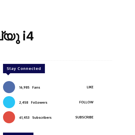
്യു i4
Stay Connected
LIKE
16,985
Fans
FOLLOW
2,458
Followers
SUBSCRIBE
61,453
Subscribers