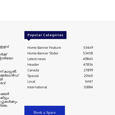
Popular Categories
 ഇളവ്
Home Banner Feature
53469
Home Banner Slider
53458
ർക്ക്
്റാരിയോ
Latest news
49845
Header
47836
Canada
27899
 കാട്ടുതീ;
്മർലാൻഡ്
Special
20160
യി
Local
16147
തരവ്
International
15884
 ഷെയർ
ട്ടും;
ൂപ്പുകൾക്കും
യമം
Book a Space