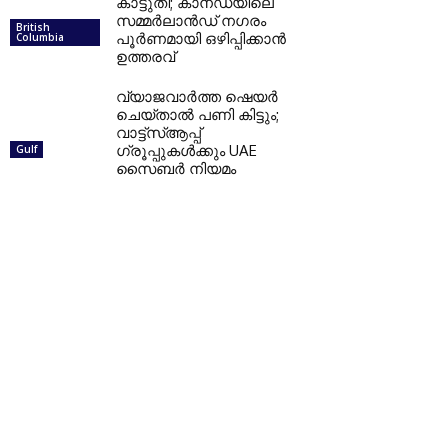
കാട്ടുതീ; കാനഡയിലെ
സമ്മർലാൻഡ് നഗരം
British
പൂർണമായി ഒഴിപ്പിക്കാൻ
Columbia
ഉത്തരവ്
വ്യാജവാർത്ത ഷെയർ
ചെയ്താൽ പണി കിട്ടും;
വാട്ട്‌സ്ആപ്പ്
ഗ്രൂപ്പുകൾക്കും UAE
Gulf
സൈബർ നിയമം