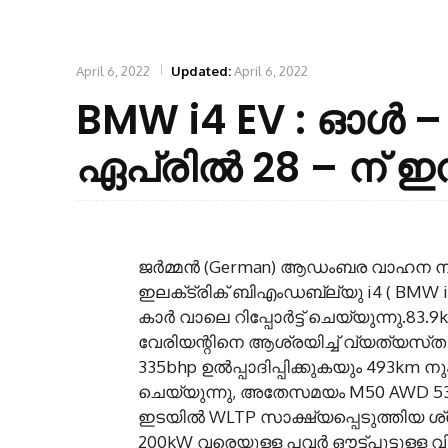
April 6, 2022
Updated:
April 6, 2022
BMW i4 EV : ഓൾ –
ഏപ്രിൽ 28 – ന് ഇ
ജര്‍മ്മന്‍ (German) ആഡംബര വാഹന ന
ഇലക്‌ട്രിക് ബിഎംഡബ്ല്യു i4 ( BMW i4)
കാര്‍ വാലെ റിപ്പോര്‍ട്ട് ചെയ്യുന്നു.8
വേരിയന്റിനെ ആശ്രയിച്ച്‌ വ്യത്യസ്‍ത പവര
335bhp ഉല്‍പ്പാദിപ്പിക്കുകയും 493km
ചെയ്യുന്നു, അതേസമയം M50 AWD 536bh
ഇടയില്‍ WLTP സാക്ഷ്യപ്പെടുത്തിയ ശ
200kW വരെയുള്ള പവര്‍ ഔട്ട്പുട്ടുള്ള