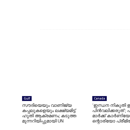
ry house web
Gulf
Canada
സൗദിയെയും വാണിജ്യ
‘ഇന്ധന നികുതി 
കപ്പലുകളെയും ലക്ഷ്യമിട്ട്
പിൻവലിക്കരുത്’; 
ഹൂതി ആക്രമണം; കടുത്ത
മാർക്ക് കാർണിയോ
മുന്നറിയിപ്പുമായി UN
ഒന്റാരിയോ പ്രീമ