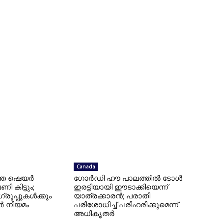
Canada
്ത ഷെയർ
ഗോർഡി ഹൗ പാലത്തിൽ ടോൾ
 കിട്ടും;
ഇരട്ടിയായി ഈടാക്കിയെന്ന്
 ഗ്രൂപ്പുകൾക്കും
യാത്രക്കാരൻ; പരാതി
 നിയമം
പരിശോധിച്ച് പരിഹരിക്കുമെന്ന്
അധികൃതർ