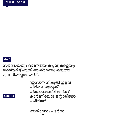
Must Read
Gulf
സൗദിയെയും വാണിജ്യ കപ്പലുകളെയും
ലക്ഷ്യമിട്ട് ഹൂതി ആക്രമണം; കടുത്ത
മുന്നറിയിപ്പുമായി UN
‘ഇന്ധന നികുതി ഇളവ്
പിൻവലിക്കരുത്’;
പ്രധാനമന്ത്രി മാർക്ക്
കാർണിയോട് ഒന്റാരിയോ
Canada
പ്രീമിയർ
അതിവേഗം പടർന്ന്