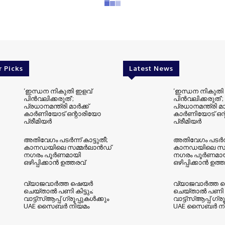
r Picks
Latest News
‘ഇന്ധന നികുതി ഇളവ്
‘ഇന്ധന നികുതി
പിൻവലിക്കരുത്’;
പിൻവലിക്കരുത്’;
പ്രധാനമന്ത്രി മാർക്ക്
പ്രധാനമന്ത്രി മാ
കാർണിയോട് ഒന്റാരിയോ
കാർണിയോട് ഒന
പ്രീമിയർ
പ്രീമിയർ
അതിവേഗം പടർന്ന് കാട്ടുതീ;
അതിവേഗം പടർന്ന്
കാനഡയിലെ സമ്മർലാൻഡ്
കാനഡയിലെ സമ
നഗരം പൂർണമായി
നഗരം പൂർണമാ
ഒഴിപ്പിക്കാൻ ഉത്തരവ്
ഒഴിപ്പിക്കാൻ ഉത്
വ്യാജവാർത്ത ഷെയർ
വ്യാജവാർത്ത
ചെയ്താൽ പണി കിട്ടും;
ചെയ്താൽ പണി കി
വാട്ട്‌സ്ആപ്പ് ഗ്രൂപ്പുകൾക്കും
വാട്ട്‌സ്ആപ്പ് ഗ്ര
UAE സൈബർ നിയമം
UAE സൈബർ നി