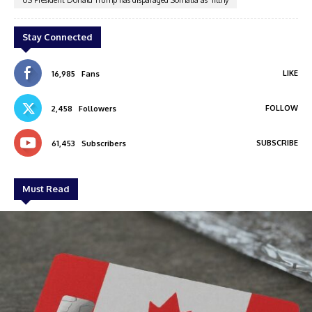
US President Donald Trump has disparaged Somalia as 'filthy
Stay Connected
LIKE
16,985
Fans
FOLLOW
2,458
Followers
SUBSCRIBE
61,453
Subscribers
Must Read