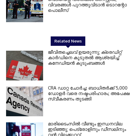
വിവരങ്ങൾ പുറത്തുവിടാൻ ടൊറന്റോ
പൊലീസ്
Related News
ജീവിതച്ചെലവ് ഉയരുന്നു; ക്രെഡിറ്റ്
കാർഡിനെ കൂടുതൽ ആശ്രയിച്ച്
കനേഡിയൻ കുടുംബങ്ങൾ
CRA ഡാറ്റ ചോർച്ച: ബാധിതർക്ക് 5,000
ഡോളർ വരെ നഷ്ടപരിഹാരം; അപേക്ഷ
സ്വീകരണം തുടങ്ങി
മാരിടൈംസിൽ വീണ്ടും ഇന്ധനവില
ഇടിഞ്ഞു; പെട്രോളിനും ഡീസലിനും
വൻ വിലക്കുറവ്