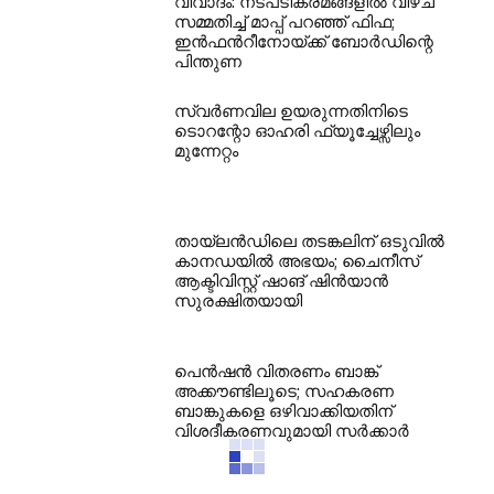
വിവാദം: നടപടിക്രമങ്ങളിൽ വീഴ്ച
സമ്മതിച്ച് മാപ്പ് പറഞ്ഞ് ഫിഫ;
ഇൻഫൻറീനോയ്ക്ക് ബോർഡിന്റെ
പിന്തുണ
സ്വർണവില ഉയരുന്നതിനിടെ
ടൊറന്റോ ഓഹരി ഫ്യൂച്ചേഴ്സിലും
മുന്നേറ്റം
തായ്‌ലൻഡിലെ തടങ്കലിന് ഒടുവിൽ
കാനഡയിൽ അഭയം; ചൈനീസ്
ആക്ടിവിസ്റ്റ് ഷാങ് ഷിൻയാൻ
സുരക്ഷിതയായി
പെൻഷൻ വിതരണം ബാങ്ക്
അക്കൗണ്ടിലൂടെ; സഹകരണ
ബാങ്കുകളെ ഒഴിവാക്കിയതിന്
വിശദീകരണവുമായി സർക്കാർ