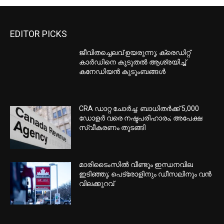
EDITOR PICKS
ജീവിതച്ചെലവ് ഉയരുന്നു; ക്രെഡിറ്റ്
കാർഡിനെ കൂടുതൽ ആശ്രയിച്ച്
കനേഡിയൻ കുടുംബങ്ങൾ
CRA ഡാറ്റ ചോർച്ച: ബാധിതർക്ക് 5,000
ഡോളർ വരെ നഷ്ടപരിഹാരം; അപേക്ഷ
സ്വീകരണം തുടങ്ങി
മാരിടൈംസിൽ വീണ്ടും ഇന്ധനവില
ഇടിഞ്ഞു; പെട്രോളിനും ഡീസലിനും വൻ
വിലക്കുറവ്