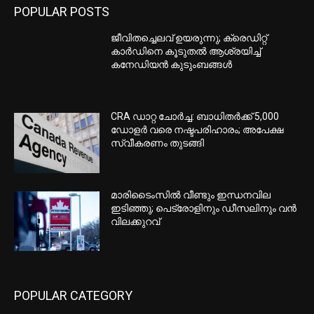
POPULAR POSTS
ജീവിതച്ചെലവ് ഉയരുന്നു; ക്രെഡിറ്റ്
കാർഡിനെ കൂടുതൽ ആശ്രയിച്ച്
കനേഡിയൻ കുടുംബങ്ങൾ
CRA ഡാറ്റ ചോർച്ച: ബാധിതർക്ക് 5,000
ഡോളർ വരെ നഷ്ടപരിഹാരം; അപേക്ഷ
സ്വീകരണം തുടങ്ങി
മാരിടൈംസിൽ വീണ്ടും ഇന്ധനവില
ഇടിഞ്ഞു; പെട്രോളിനും ഡീസലിനും വൻ
വിലക്കുറവ്
POPULAR CATEGORY