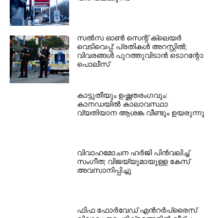
സൽസ ഓൺ സെന്റ് ക്ലെയർ
വെടിവെപ്പ്: പ്രതികൾ അറസ്റ്റിൽ;
വിവരങ്ങൾ പുറത്തുവിടാൻ ടൊറന്റോ
പൊലീസ്
കാട്ടുതീയും ഉഷ്ണതരംഗവും:
കാനഡയിൽ കാലാവസ്ഥാ
വ്യതിയാന ആശങ്ക വീണ്ടും ഉയരുന്നു
വിവാഹമോചന ഹർജി പിൻവലിച്ച്
സംഗീത; വിജയ്‌യുമായുള്ള കേസ്
അവസാനിപ്പിച്ചു
ഫിഫ ഫോർവേഡ് എൻറർപ്രൈസ്