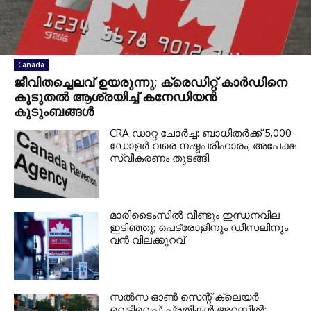
Canada
ജീവിതച്ചെലവ് ഉയരുന്നു; ക്രെഡിറ്റ് കാർഡിനെ
കൂടുതൽ ആശ്രയിച്ച് കനേഡിയൻ
കുടുംബങ്ങൾ
CRA ഡാറ്റ ചോർച്ച: ബാധിതർക്ക് 5,000
ഡോളർ വരെ നഷ്ടപരിഹാരം; അപേക്ഷ
സ്വീകരണം തുടങ്ങി
മാരിടൈംസിൽ വീണ്ടും ഇന്ധനവില
ഇടിഞ്ഞു; പെട്രോളിനും ഡീസലിനും
വൻ വിലക്കുറവ്
സൽസ ഓൺ സെന്റ് ക്ലെയർ
വെടിവെപ്പ്: പ്രതികൾ അറസ്റ്റിൽ;