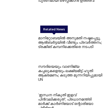
പൂർണമായി ഒഴിപ്പിക്കാൻ ഉത്തരവ്
Related News
മാനിറ്റോബയിൽ അനുമതി നഷ്ടപ്പെട്ടു,
ആൽബർട്ടയിൽ വീണ്ടും പ്രവർത്തനം;
ട്രക്കിങ് കമ്പനിക്കെതിരെ നടപടി
സൗദിയെയും വാണിജ്യ
കപ്പലുകളെയും ലക്ഷ്യമിട്ട് ഹൂതി
ആക്രമണം; കടുത്ത മുന്നറിയിപ്പുമായി
UN
‘ഇന്ധന നികുതി ഇളവ്
പിൻവലിക്കരുത്’; പ്രധാനമന്ത്രി
മാർക്ക് കാർണിയോട് ഒന്റാരിയോ
പ്രീമിയർ