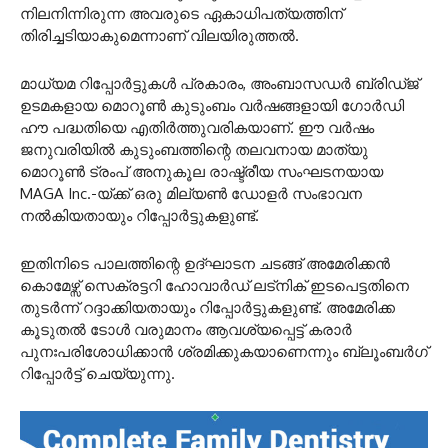
നിലനിന്നിരുന്ന അവരുടെ ഏകാധിപത്യത്തിന്
തിരിച്ചടിയാകുമെന്നാണ് വിലയിരുത്തൽ.
മാധ്യമ റിപ്പോർട്ടുകൾ പ്രകാരം, അംബാസഡർ ബ്രിഡ്ജ്
ഉടമകളായ മൊറൂൺ കുടുംബം വർഷങ്ങളായി ഗോർഡി
ഹൗ പദ്ധതിയെ എതിർത്തുവരികയാണ്. ഈ വർഷം
ജനുവരിയിൽ കുടുംബത്തിന്റെ തലവനായ മാത്യു
മൊറൂൺ ട്രംപ് അനുകൂല രാഷ്ട്രീയ സംഘടനയായ
MAGA Inc.-യ്ക്ക് ഒരു മില്യൺ ഡോളർ സംഭാവന
നൽകിയതായും റിപ്പോർട്ടുകളുണ്ട്.
ഇതിനിടെ പാലത്തിന്റെ ഉദ്ഘാടന ചടങ്ങ് അമേരിക്കൻ
കൊമേഴ്സ് സെക്രട്ടറി ഹോവാർഡ് ലട്‌നിക് ഇടപെട്ടതിനെ
തുടർന്ന് റദ്ദാക്കിയതായും റിപ്പോർട്ടുകളുണ്ട്. അമേരിക്ക
കൂടുതൽ ടോൾ വരുമാനം ആവശ്യപ്പെട്ട് കരാർ
പുനഃപരിശോധിക്കാൻ ശ്രമിക്കുകയാണെന്നും ബ്ലൂംബർഗ്
റിപ്പോർട്ട് ചെയ്യുന്നു.