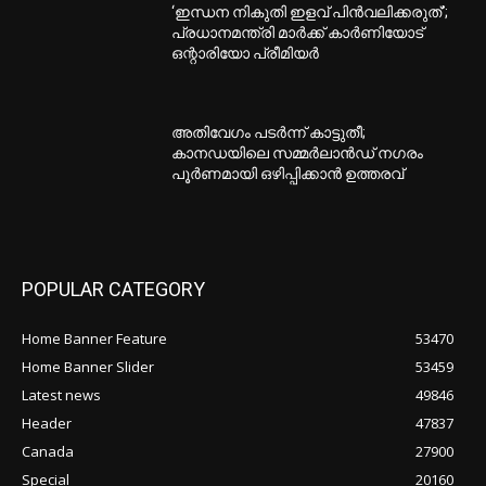
‘ഇന്ധന നികുതി ഇളവ് പിൻവലിക്കരുത്’;
പ്രധാനമന്ത്രി മാർക്ക് കാർണിയോട്
ഒന്റാരിയോ പ്രീമിയർ
അതിവേഗം പടർന്ന് കാട്ടുതീ;
കാനഡയിലെ സമ്മർലാൻഡ് നഗരം
പൂർണമായി ഒഴിപ്പിക്കാൻ ഉത്തരവ്
POPULAR CATEGORY
Home Banner Feature
53470
Home Banner Slider
53459
Latest news
49846
Header
47837
Canada
27900
Special
20160