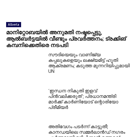
Alberta
മാനിറ്റോബയിൽ അനുമതി നഷ്ടപ്പെട്ടു,
ആൽബർട്ടയിൽ വീണ്ടും പ്രവർത്തനം; ട്രക്കിങ്
കമ്പനിക്കെതിരെ നടപടി
സൗദിയെയും വാണിജ്യ
കപ്പലുകളെയും ലക്ഷ്യമിട്ട് ഹൂതി
ആക്രമണം; കടുത്ത മുന്നറിയിപ്പുമായി
UN
‘ഇന്ധന നികുതി ഇളവ്
പിൻവലിക്കരുത്’; പ്രധാനമന്ത്രി
മാർക്ക് കാർണിയോട് ഒന്റാരിയോ
പ്രീമിയർ
അതിവേഗം പടർന്ന് കാട്ടുതീ;
കാനഡയിലെ സമ്മർലാൻഡ് നഗരം