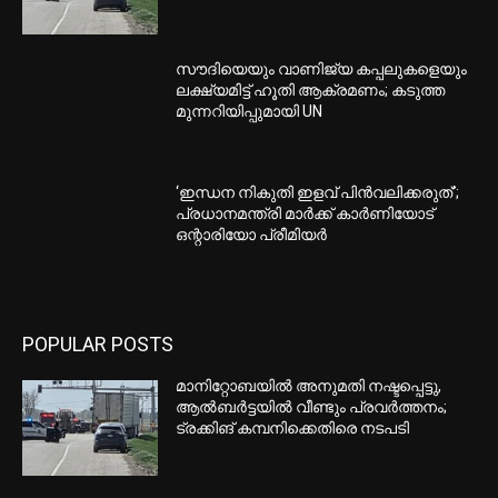
സൗദിയെയും വാണിജ്യ കപ്പലുകളെയും
ലക്ഷ്യമിട്ട് ഹൂതി ആക്രമണം; കടുത്ത
മുന്നറിയിപ്പുമായി UN
‘ഇന്ധന നികുതി ഇളവ് പിൻവലിക്കരുത്’;
പ്രധാനമന്ത്രി മാർക്ക് കാർണിയോട്
ഒന്റാരിയോ പ്രീമിയർ
POPULAR POSTS
മാനിറ്റോബയിൽ അനുമതി നഷ്ടപ്പെട്ടു,
ആൽബർട്ടയിൽ വീണ്ടും പ്രവർത്തനം;
ട്രക്കിങ് കമ്പനിക്കെതിരെ നടപടി