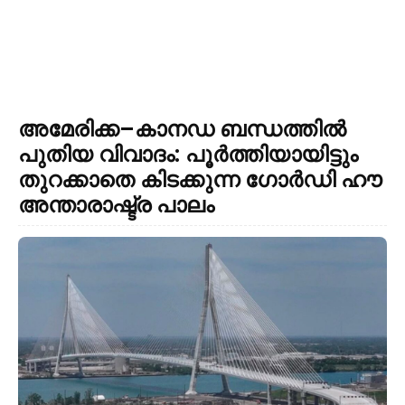
അമേരിക്ക–കാനഡ ബന്ധത്തിൽ
പുതിയ വിവാദം: പൂർത്തിയായിട്ടും
തുറക്കാതെ കിടക്കുന്ന ഗോർഡി ഹൗ
അന്താരാഷ്ട്ര പാലം