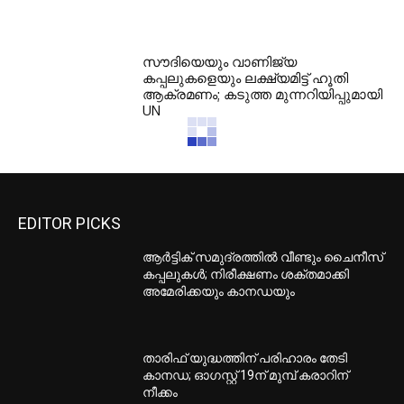
സൗദിയെയും വാണിജ്യ
കപ്പലുകളെയും ലക്ഷ്യമിട്ട് ഹൂതി
ആക്രമണം; കടുത്ത മുന്നറിയിപ്പുമായി
UN
EDITOR PICKS
ആർട്ടിക് സമുദ്രത്തിൽ വീണ്ടും ചൈനീസ്
കപ്പലുകൾ; നിരീക്ഷണം ശക്തമാക്കി
അമേരിക്കയും കാനഡയും
താരിഫ് യുദ്ധത്തിന് പരിഹാരം തേടി
കാനഡ; ഓഗസ്റ്റ് 19ന് മുമ്പ് കരാറിന്
നീക്കം